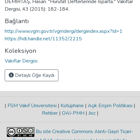
DEMİRTAŞ, Hasan. "Hurufat Defterlerinde Isparta." Vakıflar
Dergisi, 43 (2015): 182-184.
Bağlantı
http://www.vgm.gov.tr/vgmdergi/dergiindex.aspx?Id=1
https://hdl.handle.net/11352/2215
Koleksiyon
Vakıflar Dergisi
Detaylı Öğe Kaydı
|
FSM Vakıf Üniversitesi
|
Kütüphane
|
Açık Erişim Politikası
|
Rehber
|
OAI-PMH
|
Jisc
|
Bu site Creative Commons Alıntı-Gayri Ticari-