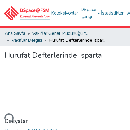
DSpace
Koleksiyonlar
İstatistikler
A
İçeriği
Ana Sayfa
Vakıflar Genel Müdürlüğü Yayınları
Vakıflar Dergisi
Hurufat Defterlerinde Isparta
Hurufat Defterlerinde Isparta
niyor...
Dosyalar