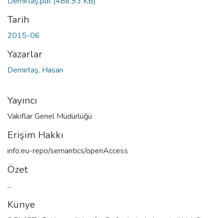
Demirtaş.pdf
(486.93 KB)
Tarih
2015-06
Yazarlar
Demirtaş, Hasan
Yayıncı
Vakıflar Genel Müdürlüğü
Erişim Hakkı
info:eu-repo/semantics/openAccess
Özet
...
Künye