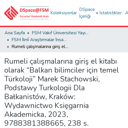
DSpace
Koleksiyonlar
İstatistikler
A
İçeriği
Ana Sayfa
FSM Vakıf Üniversitesi Yayınları / Publications of FSM Vakif University
FSM İlmî Araştırmalar İnsan ve Toplum Bilimleri Dergisi
Rumeli çalışmalarına giriş el kitabı olarak “Balkan bilimciler için temel Türkoloji” Marek Stachowski, Podstawy Turkologii Dla Bałkanistów, Kraków: Wydawnictwo Księgarnia Akademicka, 2023, 9788381388665, 238 s.
Rumeli çalışmalarına giriş el kitabı
olarak “Balkan bilimciler için temel
Türkoloji” Marek Stachowski,
Podstawy Turkologii Dla
Bałkanistów, Kraków:
Wydawnictwo Księgarnia
Akademicka, 2023,
9788381388665, 238 s.