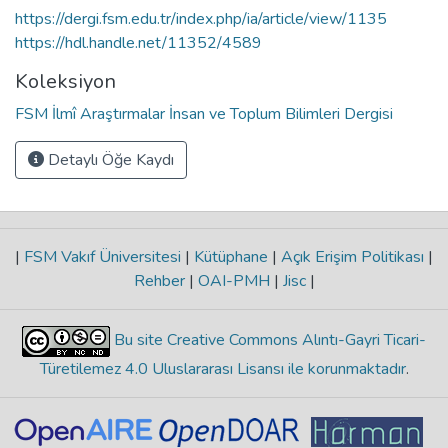
https://dergi.fsm.edu.tr/index.php/ia/article/view/1135
https://hdl.handle.net/11352/4589
Koleksiyon
FSM İlmî Araştırmalar İnsan ve Toplum Bilimleri Dergisi
Detaylı Öğe Kaydı
|
FSM Vakıf Üniversitesi
|
Kütüphane
|
Açık Erişim Politikası
|
Rehber
|
OAI-PMH
|
Jisc
|
Bu site Creative Commons Alıntı-Gayri Ticari-
Türetilemez 4.0 Uluslararası Lisansı ile korunmaktadır
.