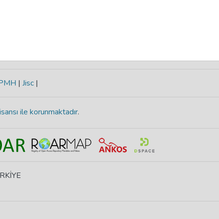
-PMH
|
Jisc
|
isansı ile korunmaktadır
.
ÜRKİYE