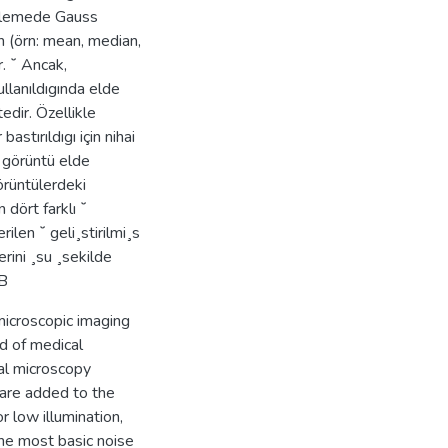
i¸slemede Gauss
in (örn: mean, median,
. ˘ Ancak,
ullanıldıgında elde
dir. Özellikle
stırıldıgı için nihai
 görüntü elde
örüntülerdeki
 dört farklı ˘
rilen ˘ geli¸stirilmi¸s
rini ¸su ¸sekilde
dB
microscopic imaging
ld of medical
al microscopy
 are added to the
 low illumination,
The most basic noise