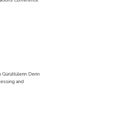
ations Conference
Gürültülerin Derin
ocessing and