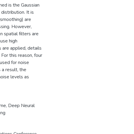
ned is the Gaussian
distribution. It is
 smoothing) are
essing. However,
spatial filters are
ause high
 are applied, details
 For this reason, four
used for noise
a result, the
oise levels as
rme
,
Deep Neural
ing