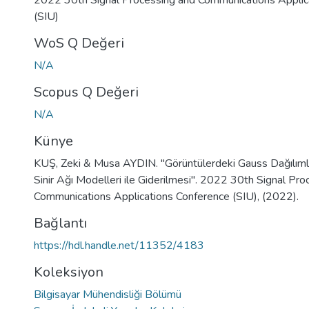
2022 30th Signal Processing and Communications Applic
(SIU)
WoS Q Değeri
N/A
Scopus Q Değeri
N/A
Künye
KUŞ, Zeki & Musa AYDIN. "Görüntülerdeki Gauss Dağılımlı 
Sinir Ağı Modelleri ile Giderilmesi". 2022 30th Signal Pr
Communications Applications Conference (SIU), (2022).
Bağlantı
https://hdl.handle.net/11352/4183
Koleksiyon
Bilgisayar Mühendisliği Bölümü