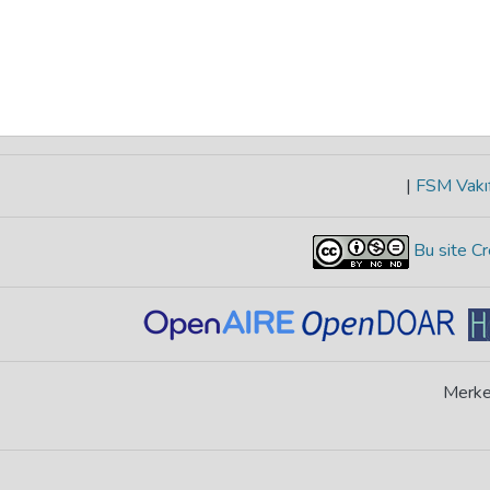
|
FSM Vakıf
Bu site Cr
Merke