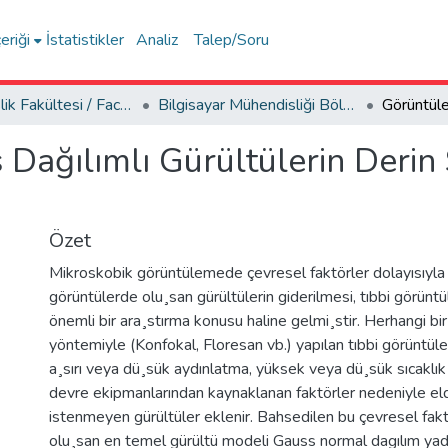
eriği
İstatistikler
Analiz
Talep/Soru
Mühendislik Fakültesi / Faculty of Engineering
Bilgisayar Mühendisliği Bölümü
Dağılımlı Gürültülerin Derin S
Özet
Mikroskobik görüntülemede çevresel faktörler dolayısıyla
görüntülerde olu¸san gürültülerin giderilmesi, tıbbi görünt
önemli bir ara¸stırma konusu haline gelmi¸stir. Herhangi bir
yöntemiyle (Konfokal, Floresan vb.) yapılan tıbbi görüntü
a¸sırı veya dü¸sük aydınlatma, yüksek veya dü¸sük sıcaklık
devre ekipmanlarından kaynaklanan faktörler nedeniyle el
istenmeyen gürültüler eklenir. Bahsedilen bu çevresel fak
olu¸san en temel gürültü modeli Gauss normal dagılım yad