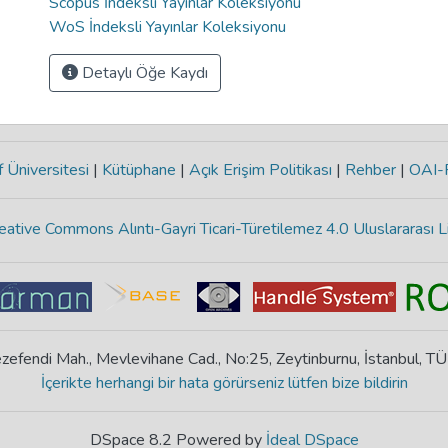
Scopus İndeksli Yayınlar Koleksiyonu
WoS İndeksli Yayınlar Koleksiyonu
Detaylı Öğe Kaydı
 Üniversitesi
|
Kütüphane
|
Açık Erişim Politikası
|
Rehber
|
OAI
eative Commons Alıntı-Gayri Ticari-Türetilemez 4.0 Uluslararası L
zefendi Mah., Mevlevihane Cad., No:25, Zeytinburnu, İstanbul, T
İçerikte herhangi bir hata görürseniz lütfen bize bildirin
DSpace 8.2 Powered by
İdeal DSpace