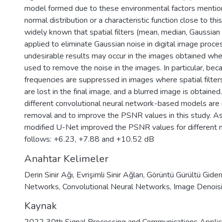
model formed due to these environmental factors mentio
normal distribution or a characteristic function close to this 
widely known that spatial filters (mean, median, Gaussian
applied to eliminate Gaussian noise in digital image proc
undesirable results may occur in the images obtained when 
used to remove the noise in the images. In particular, bec
frequencies are suppressed in images where spatial filters
are lost in the final image, and a blurred image is obtained.
different convolutional neural network-based models are 
removal and to improve the PSNR values in this study. As 
modified U-Net improved the PSNR values for different n
follows: +6.23, +7.88 and +10.52 dB
Anahtar Kelimeler
Derin Sinir Ağı
,
Evrişimli Sinir Ağları
,
Görüntü Gürültü Gide
Networks
,
Convolutional Neural Networks
,
Image Denois
Kaynak