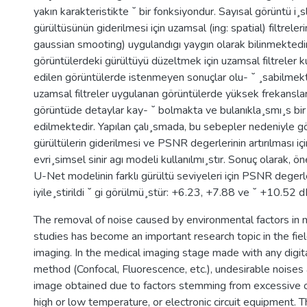
yakın karakteristikte ˘ bir fonksiyondur. Sayısal görüntü 
gürültüsünün giderilmesi için uzamsal (ing: spatial) filtreler
gaussian smooting) uygulandıgı yaygın olarak bilinmektedir
görüntülerdeki gürültüyü düzeltmek için uzamsal filtreler k
edilen görüntülerde istenmeyen sonuçlar olu- ˘ ¸sabilmekte
uzamsal filtreler uygulanan görüntülerde yüksek frekanslar ba
görüntüde detaylar kay- ˘ bolmakta ve bulanıkla¸smı¸s bir
edilmektedir. Yapılan çalı¸smada, bu sebepler nedeniyle g
gürültülerin giderilmesi ve PSNR degerlerinin artırılması için
evri¸simsel sinir agı modeli kullanılmı¸stır. Sonuç olarak, öne
U-Net modelinin farklı gürültü seviyeleri için PSNR degerle
iyile¸stirildi ˘ gi görülmü¸stür: +6.23, +7.88 ve ˘ +10.52 
The removal of noise caused by environmental factors in 
studies has become an important research topic in the fie
imaging. In the medical imaging stage made with any digit
method (Confocal, Fluorescence, etc.), undesirable noises
image obtained due to factors stemming from excessive or
high or low temperature, or electronic circuit equipment. 