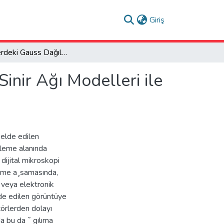
(current)
Giriş
Görüntülerdeki Gauss Dağılımlı Gürültülerin Derin Sinir Ağı Modelleri ile Giderilmesi
inir Ağı Modelleri ile
 elde edilen
üleme alanında
 dijital mikroskopi
leme a¸samasında,
 veya elektronik
de edilen görüntüye
törlerden dolayı
a bu da ˘ gılıma