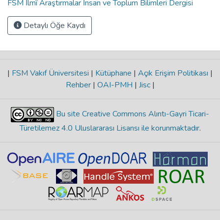
FSM İlmî Araştırmalar İnsan ve Toplum Bilimleri Dergisi
Detaylı Öğe Kaydı
|
FSM Vakıf Üniversitesi
|
Kütüphane
|
Açık Erişim Politikası
|
Rehber
|
OAI-PMH
|
Jisc
|
Bu site Creative Commons Alıntı-Gayri Ticari-
Türetilemez 4.0 Uluslararası Lisansı ile korunmaktadır
.