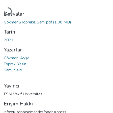
Yükleniyor...
Dosyalar
Gökmen&Toprak& Sami.pdf
(1.08 MB)
Tarih
2021
Yazarlar
Gökmen, Ayşe
Toprak, Yasin
Sami, Said
Yayıncı
FSM Vakıf Üniversitesi
Erişim Hakkı
info:eu-repo/semantics/openAccess