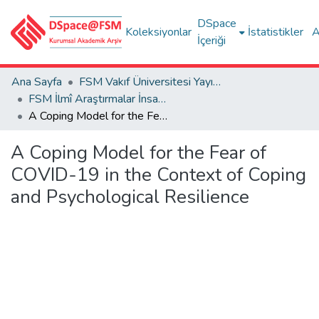
DSpace
Koleksiyonlar
İstatistikler
A
İçeriği
Ana Sayfa
FSM Vakıf Üniversitesi Yayınları / Publications of FSM Vakif University
FSM İlmî Araştırmalar İnsan ve Toplum Bilimleri Dergisi
A Coping Model for the Fear of COVID-19 in the Context of Coping and Psychological Resilience
A Coping Model for the Fear of
COVID-19 in the Context of Coping
and Psychological Resilience