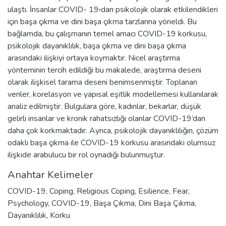
ulaştı. İnsanlar COVID- 19›dan psikolojik olarak etkilendikleri
için başa çıkma ve dini başa çıkma tarzlarına yöneldi. Bu
bağlamda, bu çalışmanın temel amacı COVID-19 korkusu,
psikolojik dayanıklılık, başa çıkma ve dini başa çıkma
arasındaki ilişkiyi ortaya koymaktır. Nicel araştırma
yönteminin tercih edildiği bu makalede, araştırma deseni
olarak ilişkisel tarama deseni benimsenmiştir. Toplanan
veriler, korelasyon ve yapısal eşitlik modellemesi kullanılarak
analiz edilmiştir. Bulgulara göre, kadınlar, bekarlar, düşük
gelirli insanlar ve kronik rahatsızlığı olanlar COVID-19’dan
daha çok korkmaktadır. Ayrıca, psikolojik dayanıklılığın, çözüm
odaklı başa çıkma ile COVID-19 korkusu arasındaki olumsuz
ilişkide arabulucu bir rol oynadığı bulunmuştur.
Anahtar Kelimeler
COVID-19
,
Coping
,
Religious Coping
,
Esilience
,
Fear
,
Psychology
,
COVID-19
,
Başa Çıkma
,
Dini Başa Çıkma
,
Dayanıklılık
,
Korku