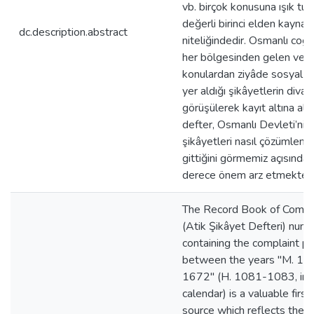
vb. birçok konusuna ışık tut
değerli birinci elden kaynak
dc.description.abstract
niteliğindedir. Osmanlı coğr
her bölgesinden gelen ve s
konulardan ziyâde sosyal k
yer aldığı şikâyetlerin diva
görüşülerek kayıt altına alın
defter, Osmanlı Devleti’nin
şikâyetleri nasıl çözümlem
gittiğini görmemiz açısında
derece önem arz etmektedi
The Record Book of Compl
(Atik Şikâyet Defteri) num
containing the complaint pr
between the years "M. 16
1672" (H. 1081-1083, in I
calendar) is a valuable firs
source which reflects the fu