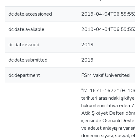
dc.date.accessioned
2019-04-04T06:59:55Z
dc.date.available
2019-04-04T06:59:55Z
dc.date.issued
2019
dc.date.submitted
2019
dc.department
FSM Vakıf Üniversitesi
“M. 1671-1672’’ (H. 108
tarihleri arasındaki şikâyet
hükümlerini ihtiva eden 7 n
Atik Şikâyet Defteri döne
içerisinde Osmanlı Devleti’
ve adalet anlayışını yansıta
dönemin siyasi, sosyal, ek