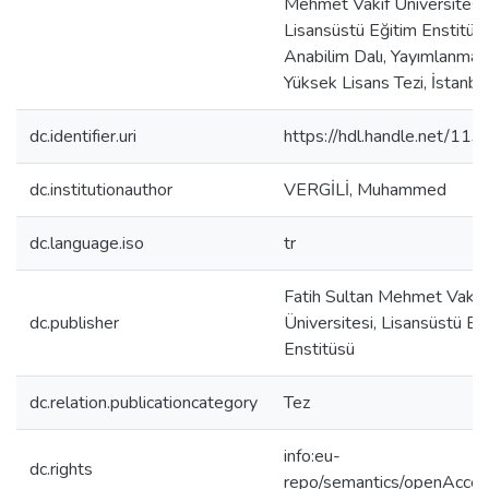
Mehmet Vakıf Üniversitesi
Lisansüstü Eğitim Enstitüsü
Anabilim Dalı, Yayımlanma
Yüksek Lisans Tezi, İstanb
dc.identifier.uri
https://hdl.handle.net/11
dc.institutionauthor
VERGİLİ, Muhammed
dc.language.iso
tr
Fatih Sultan Mehmet Vakıf
dc.publisher
Üniversitesi, Lisansüstü Eğ
Enstitüsü
dc.relation.publicationcategory
Tez
info:eu-
dc.rights
repo/semantics/openAcce