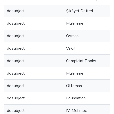
dc.subject
Şikâyet Defteri
dc.subject
Mühimme
dc.subject
Osmanlı
dc.subject
Vakıf
dc.subject
Complaint Books
dc.subject
Muhimme
dc.subject
Ottoman
dc.subject
Foundation
dc.subject
IV. Mehmed