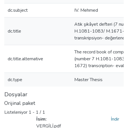
dc.subject
IV. Mehmed
Atik şikâyet defteri (7 numa
dc.title
H.1081-1083/ M.1671-1
transkripsiyon- değerlendi
The record book of complai
dc.title.alternative
(number 7 H.1081-1083/
1672) transcription- evalu
dc.type
Master Thesis
Dosyalar
Orijinal paket
Listeleniyor
1 - 1 / 1
İsim:
İndir
VERGİLİ.pdf