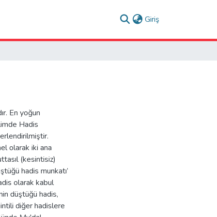
(current)
Giriş
dır. En yoğun
 ilimde Hadis
erlendirilmiştir.
l olarak iki ana
asıl (kesintisiz)
düştüğü hadis munkatı’
hadis olarak kabul
înin düştüğü hadis,
ntili diğer hadislere