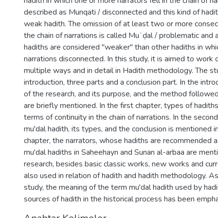
hadith in which one or more narrators fell in the chain of n
described as Munqati / disconnected and this kind of hadi
weak hadith. The omission of at least two or more consec
the chain of narrations is called Muʻḍal / problematic and a
hadiths are considered "weaker" than other hadiths in whic
narrations disconnected. In this study, it is aimed to work 
multiple ways and in detail in Hadith methodology. The st
introduction, three parts and a conclusion part. In the intro
of the research, and its purpose, and the method followed i
are briefly mentioned. In the first chapter, types of hadit
terms of continuity in the chain of narrations. In the second 
mu'dal hadith, its types, and the conclusion is mentioned in 
chapter, the narrators, whose hadiths are recommended a
mu'dal hadiths in Saheehayn and Sunan al-arbaa are menti
research, besides basic classic works, new works and cur
also used in relation of hadith and hadith methodology. As
study, the meaning of the term mu'dal hadith used by hadit
sources of hadith in the historical process has been emph