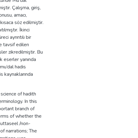
ûlünde Mu'dal
ştir. Çalışma, giriş,
onusu, amacı,
ısaca söz edilmiştir.
ılmıştır. İkinci
ci ayrıntılı bir
e tavsif edilen
er zikredilmiştir. Bu
sik eserler yanında
mu’dal hadis
dis kaynaklarında
 science of hadith
rminology. In this
ortant branch of
terms of whether the
Muttaseel /non-
 of narrations; The