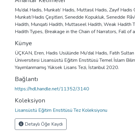
Anahtar Kelimeler
Mu’dal Hadis
,
Munkatı’ Hadis
,
Muttasıl Hadis
,
Zayıf Hadis Ç
Munkatı’Hadis Çeşitleri
,
Senedde Kopukluk
,
Senedde Râv
Hadith
,
Munqati Hadith
,
Muttaseel Hadith
,
Weak Hadith 
Hadith Types
,
Breakage in the Chain of Narrators
,
Fall of 
Künye
ÜÇKAN, Eren, Hadis Usülünde Mu'dal Hadis, Fatih Sulta
Üniversitesi Lisansüstü Eğitim Enstitüsü Temel İslam Bilim
Yayımlanmamış Yüksek Lisans Tezi, İstanbul 2020.
Bağlantı
https://hdl.handle.net/11352/3140
Koleksiyon
Lisansüstü Eğitim Enstitüsü Tez Koleksiyonu
Detaylı Öğe Kaydı