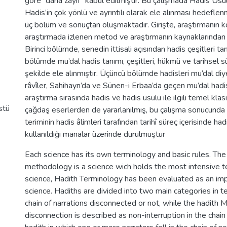
göre “daha zayıf" kabul edilmiştir. Bu çalışmada Hadis Us
Hadis’in çok yönlü ve ayrıntılı olarak ele alınması hedeflenmi
üç bölüm ve sonuçtan oluşmaktadır. Girişte, araştırmanın k
araştırmada izlenen metod ve araştırmanın kaynaklarından k
Birinci bölümde, senedin ittisali açısından hadis çeşitleri tanıt
bölümde mu’dal hadis tanımı, çeşitleri, hükmü ve tarihsel süre
şekilde ele alınmıştır. Üçüncü bölümde hadisleri mu’dal diy
râvîler, Sahihayn’da ve Sünen-i Erbaa’da geçen mu’dal hadisl
araştırma sırasında hadis ve hadis usulü ile ilgili temel kla
stü
çağdaş eserlerden de yararlanılmış, bu çalışma sonucunda 
teriminin hadis âlimleri tarafından tarihî süreç içerisinde ha
kullanıldığı manalar üzerinde durulmuştur
Each science has its own terminology and basic rules. The
methodology is a science wich holds the most intensive te
science, Hadith Terminology has been evaluated as an imp
science. Hadiths are divided into two main categories in 
chain of narrations disconnected or not, while the hadith 
disconnection is described as non-interruption in the chain