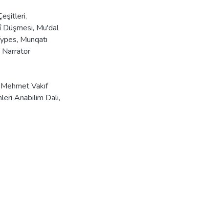
eşitleri
,
î Düşmesi
,
Mu'dal
Types
,
Munqatı
a Narrator
n Mehmet Vakıf
leri Anabilim Dalı,