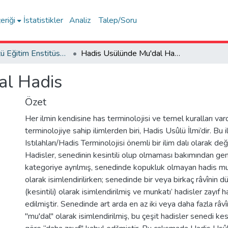
eriği
İstatistikler
Analiz
Talep/Soru
Lisansüstü Eğitim Enstitüsü Tez Koleksiyonu
Hadis Usülünde Mu'dal Hadis
al Hadis
Özet
Her ilmin kendisine has terminolojisi ve temel kuralları var
terminolojiye sahip ilimlerden biri, Hadis Usûlü İlmi’dir. Bu
Istılahları/Hadis Terminolojisi önemli bir ilim dalı olarak değ
Hadisler, senedinin kesintili olup olmaması bakımından gene
kategoriye ayrılmış, senedinde kopukluk olmayan hadis mutt
olarak isimlendirilirken; senedinde bir veya birkaç râvînin 
(kesintili) olarak isimlendirilmiş ve munkatı’ hadisler zayıf 
edilmiştir. Senedinde art arda en az iki veya daha fazla râv
"mu'dal" olarak isimlendirilmiş, bu çeşit hadisler senedi kesi