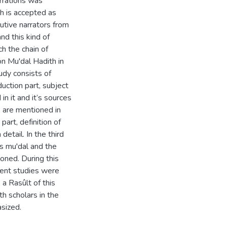
arrations was
th is accepted as
utive narrators from
nd this kind of
h the chain of
on Mu'dal Hadith in
udy consists of
duction part, subject
n it and it’s sources
hs are mentioned in
part, definition of
detail. In the third
s mu'dal and the
oned. During this
rent studies were
 a Rasûlt of this
h scholars in the
asized.