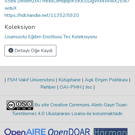
S5861nivbmZfATRexoOJmq8pIK5KKSSJgWx4v4wX2Ew7
wduX
https://hdl.handle.net/11352/5920
Koleksiyon
Lisansüstü Eğitim Enstitüsü Tez Koleksiyonu
Detaylı Öğe Kaydı
|
FSM Vakıf Üniversitesi
|
Kütüphane
|
Açık Erişim Politikası
|
Rehber
|
OAI-PMH
|
Jisc
|
Bu site Creative Commons Alıntı-Gayri Ticari-
Türetilemez 4.0 Uluslararası Lisansı ile korunmaktadır
.