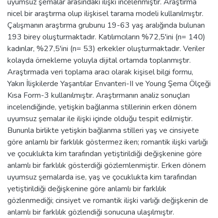
uyumsuz şemalar arasındaki ilişki incelenmiştir. Araştırma
nicel bir araştırma olup ilişkisel tarama modeli kullanılmıştır.
Çalışmanın araştırma grubunu 19-63 yaş aralığında bulunan
193 birey oluşturmaktadır. Katılımcıların %72,5'ini (n= 140)
kadınlar, %27,5'ini (n= 53) erkekler oluşturmaktadır. Veriler
kolayda örnekleme yoluyla dijital ortamda toplanmıştır.
Araştırmada veri toplama aracı olarak kişisel bilgi formu,
Yakın İlişkilerde Yaşantılar Envanteri-II ve Young Şema Ölçeği
Kısa Form-3 kullanılmıştır. Araştırmanın analiz sonuçları
incelendiğinde, yetişkin bağlanma stillerinin erken dönem
uyumsuz şemalar ile ilişki içinde olduğu tespit edilmiştir.
Bununla birlikte yetişkin bağlanma stilleri yaş ve cinsiyete
göre anlamlı bir farklılık göstermez iken; romantik ilişki varlığı
ve çocuklukta kim tarafından yetiştirildiği değişkenine göre
anlamlı bir farklılık gösterdiği gözlemlenmiştir. Erken dönem
uyumsuz şemalarda ise, yaş ve çocuklukta kim tarafından
yetiştirildiği değişkenine göre anlamlı bir farklılık
gözlenmediği; cinsiyet ve romantik ilişki varlığı değişkenin de
anlamlı bir farklılık gözlendiği sonucuna ulaşılmıştır.