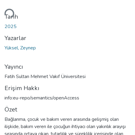
ükleniyor...
Tarih
2025
Yazarlar
Yüksel, Zeynep
Yayıncı
Fatih Sultan Mehmet Vakıf Üniversitesi
Erişim Hakkı
info:eu-repo/semantics/openAccess
Özet
Bağlanma, çocuk ve bakım veren arasında gelişmiş olan
ilişkide, bakım veren ile çocuğun ihtiyacı olan yakınlık arayışı
sırasında ortaya çıkan, tutarlılık ve süreklilik içerisinde olan