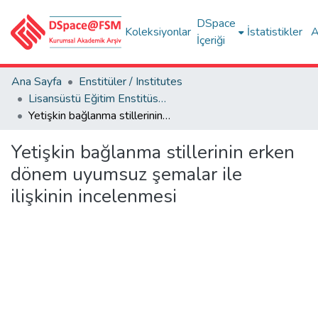
DSpace
Koleksiyonlar
İstatistikler
A
İçeriği
Ana Sayfa
Enstitüler / Institutes
Lisansüstü Eğitim Enstitüsü Tez Koleksiyonu
Yetişkin bağlanma stillerinin erken dönem uyumsuz şemalar ile ilişkinin incelenmesi
Yetişkin bağlanma stillerinin erken
dönem uyumsuz şemalar ile
ilişkinin incelenmesi