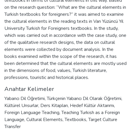
textbooks in terms of cultural elements in this way. Based
on the research question: “What are the cultural elements in
Turkish textbooks for foreigners?” it was aimed to examine
the cultural elements in the reading texts in Van Yüzüncü Yıl
University Turkish for Foreigners textbooks. In the study,
which was carried out in accordance with the case study, one
of the qualitative research designs, the data on cultural
elements were collected by document analysis. In the
books examined within the scope of the research, it has
been determined that the cultural elements are mostly used
in the dimensions of food, values, Turkish literature,
professions, touristic and historical places.
Anahtar Kelimeler
Yabancı Dil Öğretimi
,
Türkçenin Yabancı Dil Olarak Öğretimi
,
Kültürel Unsurlar
,
Ders Kitapları
,
Hedef Kültür Aktarımı
,
Foreign Language Teaching
,
Teaching Turkish as a Foreign
Language
,
Cultural Elements
,
Textbooks
,
Target Culture
Transfer