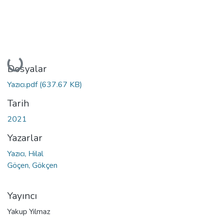
Yükleniyor...
Dosyalar
Yazıcı.pdf
(637.67 KB)
Tarih
2021
Yazarlar
Yazıcı, Hilal
Göçen, Gökçen
Yayıncı
Yakup Yılmaz