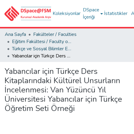
DSpace
Koleksiyonlar
İstatistikler
A
İçeriği
Ana Sayfa
Fakülteler / Faculties
Eğitim Fakültesi / Faculty of Education
Türkçe ve Sosyal Bilimler Eğitimi Bölümü
Yabancılar için Türkçe Ders Kitaplarındaki Kültürel Unsurların İncelenmesi: Van Yüzüncü Yıl Üniversitesi Yabancılar için Türkçe Öğretim Seti Örneği
Yabancılar için Türkçe Ders
Kitaplarındaki Kültürel Unsurların
İncelenmesi: Van Yüzüncü Yıl
Üniversitesi Yabancılar için Türkçe
Öğretim Seti Örneği