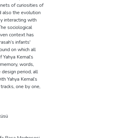
ets of curiosities of
 also the evolution
 interacting with
The sociological
ven context has
asah’s infants'
ound on which all
of Yahya Kemal’s
, memory, words,
e design period, all
with Yahya Kemal’s
 tracks, one by one,
tüsü