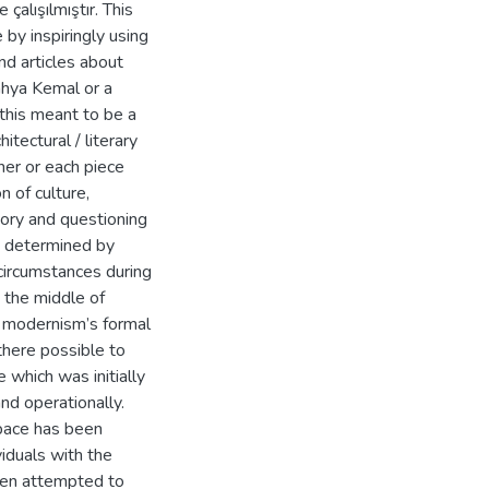
çalışılmıştır. This
by inspiringly using
and articles about
ahya Kemal or a
this meant to be a
hitectural / literary
her or each piece
n of culture,
tory and questioning
be determined by
 circumstances during
 the middle of
 modernism’s formal
there possible to
 which was initially
nd operationally.
space has been
viduals with the
een attempted to