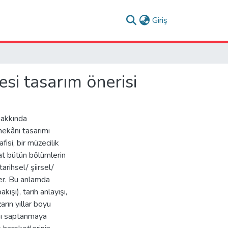
(current)
Giriş
i tasarım önerisi
hakkında
mekânı tasarımı
isi, bir müzecilik
kat bütün bölümlerin
tarihsel/ şiirsel/
er. Bu anlamda
kışı), tarih anlayışı,
arın yıllar boyu
lamı saptanmaya