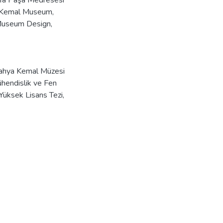
afa Paşa Medresesi
 Kemal Museum
,
useum Design
,
ahya Kemal Müzesi
ühendislik ve Fen
Yüksek Lisans Tezi,