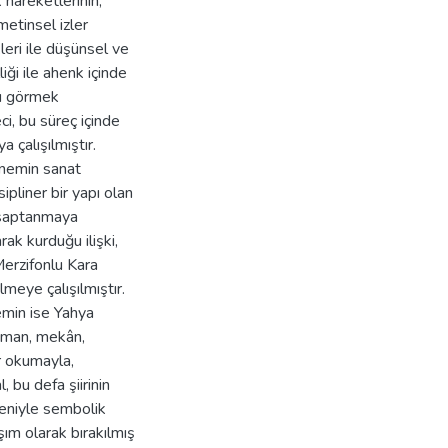
k hareketlerinin,
metinsel izler
eri ile düşünsel ve
iği ile ahenk içinde
nı görmek
i, bu süreç içinde
 çalışılmıştır.
nemin sanat
pliner bir yapı olan
i saptanmaya
rak kurduğu ilişki,
erzifonlu Kara
meye çalışılmıştır.
emin ise Yahya
 zaman, mekân,
ir okumayla,
, bu defa şiirinin
reniyle sembolik
şım olarak bırakılmış