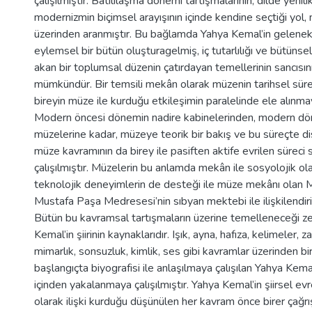
çalışılmıştır. Batılılaşma dönemi tartışmalarının, dilde yenili
modernizmin biçimsel arayışının içinde kendine seçtiği yol, 
üzerinden aranmıştır. Bu bağlamda Yahya Kemal’in gelenekl
eylemsel bir bütün oluşturagelmiş, iç tutarlılığı ve bütünsell
akan bir toplumsal düzenin çatırdayan temellerinin sancısı
mümkündür. Bir temsili mekân olarak müzenin tarihsel sürec
bireyin müze ile kurduğu etkileşimin paralelinde ele alınmaya
Modern öncesi dönemin nadire kabinelerinden, modern dö
müzelerine kadar, müzeye teorik bir bakış ve bu süreçte disi
müze kavramının da birey ile pasiften aktife evrilen sürec
çalışılmıştır. Müzelerin bu anlamda mekân ile sosyolojik ola
teknolojik deneyimlerin de desteği ile müze mekânı olan M
Mustafa Paşa Medresesi’nin sıbyan mektebi ile ilişkilendiril
Bütün bu kavramsal tartışmaların üzerine temelleneceği z
Kemal’in şiirinin kaynaklarıdır. Işık, ayna, hafıza, kelimeler,
mimarlık, sonsuzluk, kimlik, ses gibi kavramlar üzerinden b
başlangıçta biyografisi ile anlaşılmaya çalışılan Yahya Kemal
içinden yakalanmaya çalışılmıştır. Yahya Kemal’in şiirsel ev
olarak ilişki kurduğu düşünülen her kavram önce birer çağrı