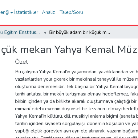
eriği
İstatistikler
Analiz
Talep/Soru
Lisansüstü Eğitim Enstitüsü Tez Koleksiyonu
Bir büyük adam bir küçük mekan Yahya Kemal Müzesi tasarım önerisi
üçük mekan Yahya Kemal Müzes
Özet
Bu çalışma Yahya Kemal’in yaşamından, yazdıklarından ve 
yazılanlardan yola çıkarak bir mekânsal tahayyül ile müze 
oluşturma denemesidir. Tek başına bir Yahya Kemal biyograf
tarihi anlatısı, bir mekân tartışması olmayı hedeflemez, fa
birbiri içinden ya da birlikte akarak oluşturmaya çalıştığı bir 
mimari/ edebi evrenin düşünsel bir tezahürü olmayı hedefl
Yahya Kemal’in kültürü, dili, musikiyi anlama biçimi (sanata ba
tarihin içinden siyaseti sorgulayışı, dönemin koşulları ve yaz
yaptığı elçilik görevleri ayrı ayrı ele alınarak, yazarın bağ