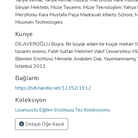
Yahya Kemal
,
Yahya Kemal Müzesi
,
Merzifonlu Kara Must
Sıbyan Mektebi
,
Müze Tasarımı
,
Müze Teknolojileri
,
Yahya
Merzifonlu Kara Mustafa Paşa Madrasah Infants School
,
M
Museum Technologies
Künye
DİLAVEROĞLU Büşra, Bir büyük adam bir küçük mekan Y
tasarım önerisi, Fatih Sultan Mehmet Vakıf Üniversitesi M
Bilimleri Enstitüsü Mimarlık Anabilim Dalı, Yayımlanmamış 
İstanbul 2013.
Bağlantı
https://hdl.handle.net/11352/1912
Koleksiyon
Lisansüstü Eğitim Enstitüsü Tez Koleksiyonu
Detaylı Öğe Kaydı