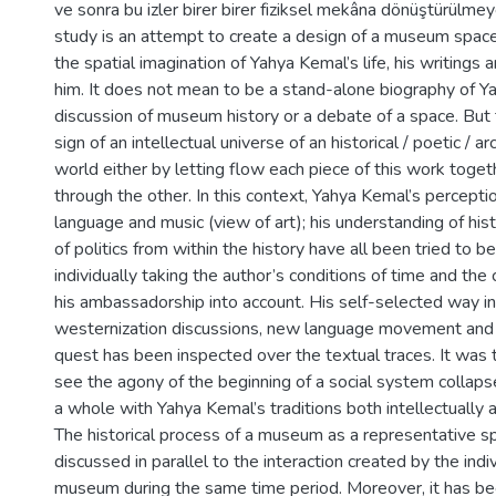
ve sonra bu izler birer birer fiziksel mekâna dönüştürülmeye 
study is an attempt to create a design of a museum space 
the spatial imagination of Yahya Kemal’s life, his writings 
him. It does not mean to be a stand-alone biography of Y
discussion of museum history or a debate of a space. But 
sign of an intellectual universe of an historical / poetic / arc
world either by letting flow each piece of this work toget
through the other. In this context, Yahya Kemal’s perceptio
language and music (view of art); his understanding of his
of politics from within the history have all been tried to 
individually taking the author’s conditions of time and the
his ambassadorship into account. His self-selected way in
westernization discussions, new language movement and
quest has been inspected over the textual traces. It was 
see the agony of the beginning of a social system collapse
a whole with Yahya Kemal’s traditions both intellectually a
The historical process of a museum as a representative 
discussed in parallel to the interaction created by the indi
museum during the same time period. Moreover, it has b