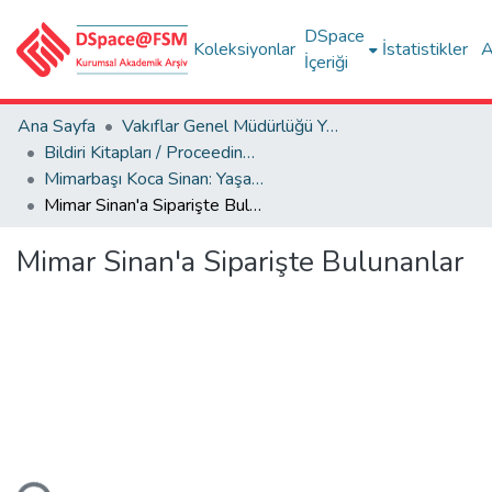
DSpace
Koleksiyonlar
İstatistikler
A
İçeriği
Ana Sayfa
Vakıflar Genel Müdürlüğü Yayınları
Bildiri Kitapları / Proceedings Books
Mimarbaşı Koca Sinan: Yaşadığı Çağ ve Eserleri 1-2
Mimar Sinan'a Siparişte Bulunanlar
Mimar Sinan'a Siparişte Bulunanlar