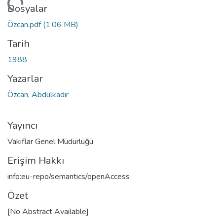
kleniyor...
Dosyalar
Özcan.pdf
(1.06 MB)
Tarih
1988
Yazarlar
Özcan, Abdülkadir
Yayıncı
Vakıflar Genel Müdürlüğü
Erişim Hakkı
info:eu-repo/semantics/openAccess
Özet
[No Abstract Available]