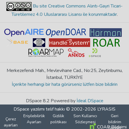
Bu site Creative Commons Alıntı-Gayri Ticari-
Türetilemez 4.0 Uluslararası Lisansı ile korunmaktadır
.
Merkezefendi Mah., Mevlevihane Cad., No:25, Zeytinburnu,
İstanbul, TÜRKİYE
İçerikte herhangi bir hata görürseniz lütfen bize bildirin
DSpace 8.2 Powered by
İdeal DSpace
DSpace yazılımı
telif hakkı © 2002-2026
LYRASIS
Erişilebilirlik
Gizlilik
Son Kullanıcı
Geri
Çerez
Ayarları
politikası
Sözleşmesi
bildirim
ayarları
COAR Bildirimi
Gönder