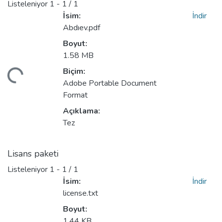
Listeleniyor
1 - 1 / 1
İsim:
İndir
Abdıev.pdf
Boyut:
1.58 MB
Biçim:
niyor...
Adobe Portable Document
Format
Açıklama:
Tez
Lisans paketi
Listeleniyor
1 - 1 / 1
İsim:
İndir
license.txt
Boyut:
1.44 KB