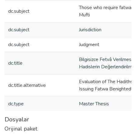
Those who require fatwa f
dc.subject
Mufti
dc.subject
Jurisdiction
dc.subject
Judgment
Bilgisizce Fetvâ Verilmesi ile
dc.title
Hadislerin Değerlendirilme
Evaluation of The Hadiths
dc.title.alternative
Issuing Fatwa Benightedly
dc.type
Master Thesis
Dosyalar
Orijinal paket