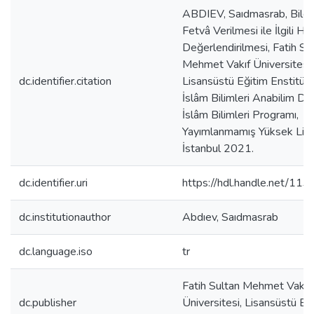
ABDIEV, Saıdmasrab, Bilgi
Fetvâ Verilmesi ile İlgili Ha
Değerlendirilmesi, Fatih Su
Mehmet Vakıf Üniversitesi
dc.identifier.citation
Lisansüstü Eğitim Enstitüs
İslâm Bilimleri Anabilim Da
İslâm Bilimleri Programı,
Yayımlanmamış Yüksek Lisa
İstanbul 2021.
dc.identifier.uri
https://hdl.handle.net/11
dc.institutionauthor
Abdıev, Saıdmasrab
dc.language.iso
tr
Fatih Sultan Mehmet Vakıf
dc.publisher
Üniversitesi, Lisansüstü Eğ