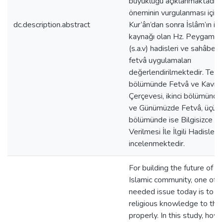
büyüklüğü açıklanmaktadır
öneminin vurgulanması için
dc.description.abstract
Kur’ân’dan sonra İslâm’ın iki
kaynağı olan Hz. Peygambe
(s.a.v) hadisleri ve sahâbe sö
fetvâ uygulamaları
değerlendirilmektedir. Tezin 
bölümünde Fetvâ ve Kavra
Çerçevesi, ikinci bölümünde
ve Günümüzde Fetvâ, üçün
bölümünde ise Bilgisizce F
Verilmesi İle İlgili Hadisler
incelenmektedir.
For building the future of t
Islamic community, one of 
needed issue today is to c
religious knowledge to th
properly. In this study, ho