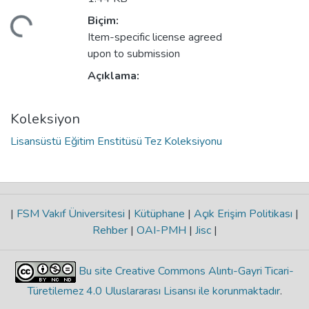
Biçim:
niyor...
Item-specific license agreed
upon to submission
Açıklama:
Koleksiyon
Lisansüstü Eğitim Enstitüsü Tez Koleksiyonu
|
FSM Vakıf Üniversitesi
|
Kütüphane
|
Açık Erişim Politikası
|
Rehber
|
OAI-PMH
|
Jisc
|
Bu site Creative Commons Alıntı-Gayri Ticari-
Türetilemez 4.0 Uluslararası Lisansı ile korunmaktadır
.