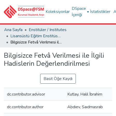
DSpace
Koleksiyonlar
İstatistikler
A
İçeriği
Ana Sayfa
Enstitüler / Institutes
Lisansüstü Eğitim Enstitüsü Tez Koleksiyonu
Bilgisizce Fetvâ Verilmesi ile İlgili Hadislerin Değerlendirilmesi
Bilgisizce Fetvâ Verilmesi ile İlgili
Hadislerin Değerlendirilmesi
Basit Öğe Kaydı
dc.contributor.advisor
Kutlay, Halil İbrahim
dc.contributor.author
Abdıev, Saıdmasrab