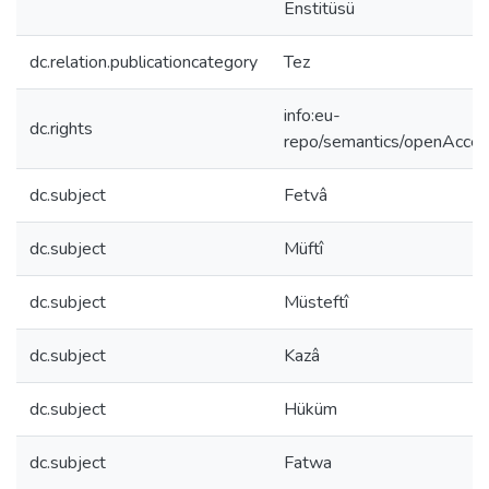
Enstitüsü
dc.relation.publicationcategory
Tez
info:eu-
dc.rights
repo/semantics/openAcce
dc.subject
Fetvâ
dc.subject
Müftî
dc.subject
Müsteftî
dc.subject
Kazâ
dc.subject
Hüküm
dc.subject
Fatwa