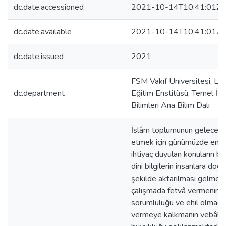
dc.date.accessioned
2021-10-14T10:41:01Z
dc.date.available
2021-10-14T10:41:01Z
dc.date.issued
2021
FSM Vakıf Üniversitesi, Li
dc.department
Eğitim Enstitüsü, Temel İs
Bilimleri Ana Bilim Dalı
İslâm toplumunun geleceğin
etmek için günümüzde en ç
ihtiyaç duyulan konuların b
dini bilgilerin insanlara doğr
şekilde aktarılması gelmekt
çalışmada fetvâ vermenin
sorumluluğu ve ehil olmada
vermeye kalkmanın vebâlin