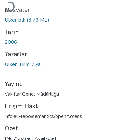
Dosyalar
Ülken.pdf
(3.73 MB)
Tarih
2006
Yazarlar
Ülken, Hilmi Ziya
Yayıncı
Vakıflar Genel Müdürlüğü
Erişim Hakkı
info:eu-repo/semantics/openAccess
Özet
[No Abstract Available]