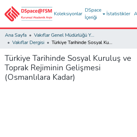
DSpace
Koleksiyonlar
İstatistikler
A
İçeriği
Ana Sayfa
Vakıflar Genel Müdürlüğü Yayınları
Vakıflar Dergisi
Türkiye Tarihinde Sosyal Kuruluş ve Toprak Rejiminin Gelişmesi (Osmanlılara Kadar)
Türkiye Tarihinde Sosyal Kuruluş ve
Toprak Rejiminin Gelişmesi
(Osmanlılara Kadar)
ükleniyor...