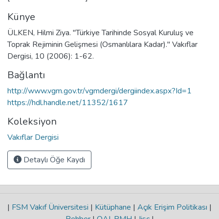
Künye
ÜLKEN, Hilmi Ziya. "Türkiye Tarihinde Sosyal Kuruluş ve
Toprak Rejiminin Gelişmesi (Osmanlılara Kadar)." Vakıflar
Dergisi, 10 (2006): 1-62.
Bağlantı
http://www.vgm.gov.tr/vgmdergi/dergiindex.aspx?Id=1
https://hdl.handle.net/11352/1617
Koleksiyon
Vakıflar Dergisi
Detaylı Öğe Kaydı
|
FSM Vakıf Üniversitesi
|
Kütüphane
|
Açık Erişim Politikası
|