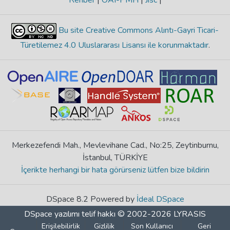
Rehber
|
OAI-PMH
|
Jisc
|
Bu site Creative Commons Alıntı-Gayri Ticari-
Türetilemez 4.0 Uluslararası Lisansı ile korunmaktadır
.
Merkezefendi Mah., Mevlevihane Cad., No:25, Zeytinburnu,
İstanbul, TÜRKİYE
İçerikte herhangi bir hata görürseniz lütfen bize bildirin
DSpace 8.2 Powered by
İdeal DSpace
DSpace yazılımı
telif hakkı © 2002-2026
LYRASIS
Erişilebilirlik
Gizlilik
Son Kullanıcı
Geri