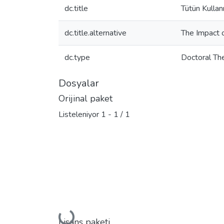
dc.title
Tütün Kullan
dc.title.alternative
The Impact 
dc.type
Doctoral Th
Dosyalar
Orijinal paket
Listeleniyor
1 - 1 / 1
Yükleniyor...
Lisans paketi