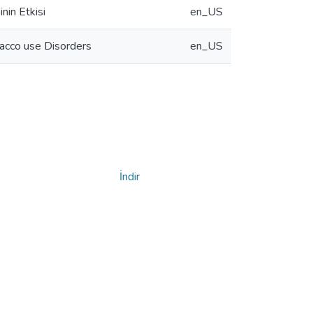
nin Etkisi
en_US
acco use Disorders
en_US
İndir