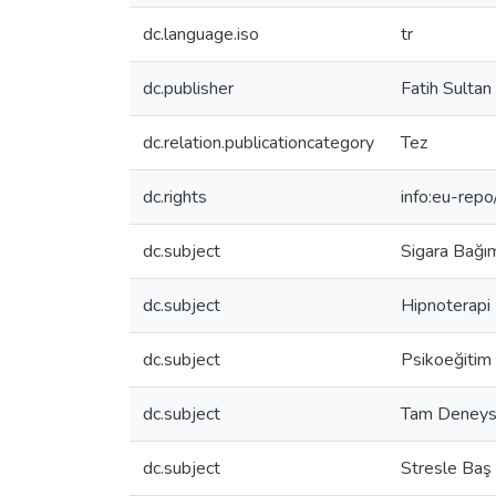
dc.language.iso
tr
dc.publisher
Fatih Sultan
dc.relation.publicationcategory
Tez
dc.rights
info:eu-rep
dc.subject
Sigara Bağıml
dc.subject
Hipnoterapi
dc.subject
Psikoeğitim
dc.subject
Tam Deneys
dc.subject
Stresle Baş