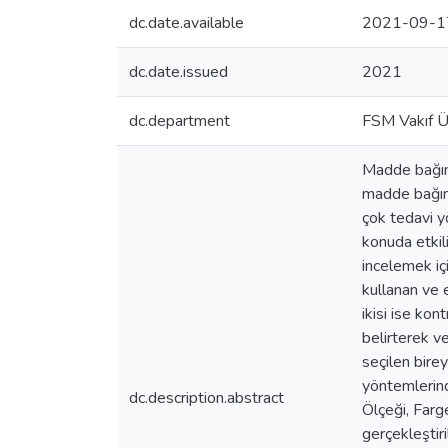
dc.date.available
2021-09-1
dc.date.issued
2021
dc.department
FSM Vakıf Ün
Madde bağıml
madde bağıml
çok tedavi y
konuda etkili
incelemek iç
kullanan ve 
ikisi ise kon
belirterek v
seçilen birey
yöntemlerind
dc.description.abstract
Ölçeği, Farg
gerçekleştir