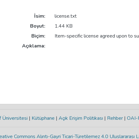
İsim:
license.txt
Boyut:
1.44 KB
Biçim:
Item-specific license agreed upon to s
Açıklama:
 Üniversitesi
|
Kütüphane
|
Açık Erişim Politikası
|
Rehber
|
OAI
eative Commons Alıntı-Gayri Ticari-Türetilemez 4.0 Uluslararası L