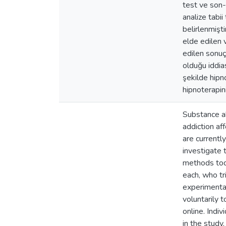
test ve son-t
analize tabii
belirlenmişti
elde edilen 
edilen sonuçl
olduğu iddias
şekilde hipno
hipnoterapin
Substance a
addiction a
are currently
investigate 
methods toda
each, who tr
experimental
voluntarily 
online. Indi
in the study