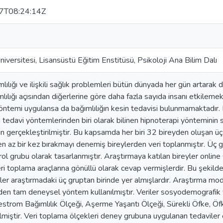
7T08:24:14Z
iversitesi, Lisansüstü Eğitim Enstitüsü, Psikoloji Ana Bilim Dalı
ılığı ve ilişkili sağlık problemleri bütün dünyada her gün artarak 
ılığı açısından diğerlerine göre daha fazla sayıda insanı etkilem
öntemi uygulansa da bağımlılığın kesin tedavisi bulunmamaktadır.
 tedavi yöntemlerinden biri olarak bilinen hipnoterapi yönteminin si
in gerçekleştirilmiştir. Bu kapsamda her biri 32 bireyden oluşan üç
en az bir kez bırakmayı denemiş bireylerden veri toplanmıştır. Üç g
trol grubu olarak tasarlanmıştır. Araştırmaya katılan bireyler onlin
eri toplama araçlarına gönüllü olarak cevap vermişlerdir. Bu şekil
ler araştırmadaki üç gruptan birinde yer almışlardır. Araştırma mod
en tam deneysel yöntem kullanılmıştır. Veriler sosyodemografik 
estrom Bağımlılık Ölçeği, Aşerme Yaşantı Ölçeği, Sürekli Öfke, Öfke
ilmiştir. Veri toplama ölçekleri deney grubuna uygulanan tedaviler