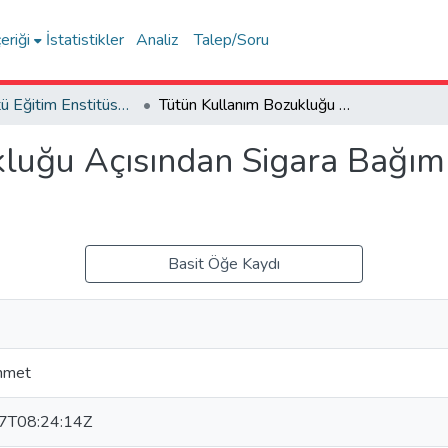
eriği
İstatistikler
Analiz
Talep/Soru
Lisansüstü Eğitim Enstitüsü Tez Koleksiyonu
Tütün Kullanım Bozukluğu Açısından Sigara Bağımlılığı Tedavisinde Hipnoterapinin Etkisi
luğu Açısından Sigara Bağımlı
Basit Öğe Kaydı
hmet
7T08:24:14Z