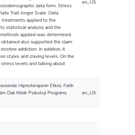
en_US
ociodemographic data form, Stress
ate Trait Anger Scale. Data
e treatments applied to the
o statistical analysis and the
t methods applied was determined.
 obtained also supported the claim
otine addiction. In addition, it
on styles and craving levels. On the
stress levels and talking about
isinde Hipnoterapinin Etkisi, Fatih
m Dalı Klinik Psikoloji Programı,
en_US