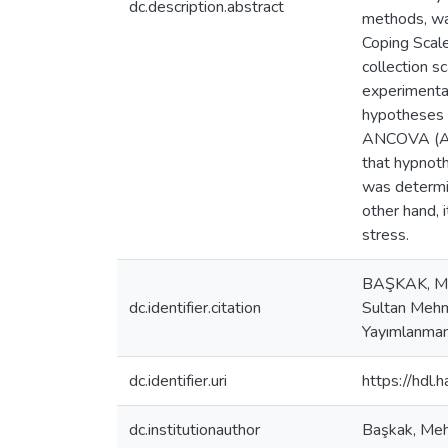
dc.description.abstract
methods, wa
Coping Scal
collection s
experimental
hypotheses 
ANCOVA (Anal
that hypnoth
was determin
other hand, 
stress.
BAŞKAK, Mehm
dc.identifier.citation
Sultan Mehme
Yayımlanmam
dc.identifier.uri
https://hdl
dc.institutionauthor
Başkak, Me