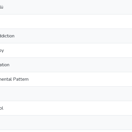
lü
diction
py
ation
mental Pattern
ol