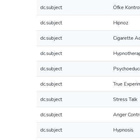
dc.subject
Öfke Kontro
dc.subject
Hipnoz
dc.subject
Cigarette Ad
dc.subject
Hypnothera
dc.subject
Psychoeduc
dc.subject
True Experi
dc.subject
Stress Talk
dc.subject
Anger Contr
dc.subject
Hypnosis