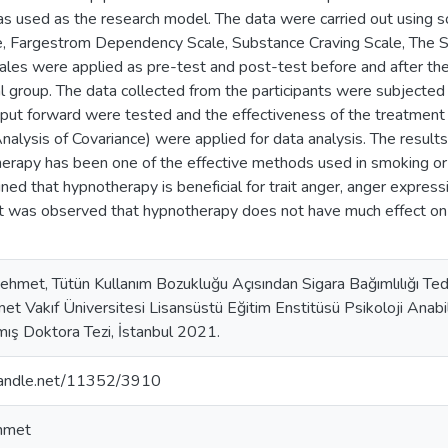
s used as the research model. The data were carried out using s
e, Fargestrom Dependency Scale, Substance Craving Scale, The St
cales were applied as pre-test and post-test before and after th
 group. The data collected from the participants were subjected t
put forward were tested and the effectiveness of the treatmen
ysis of Covariance) were applied for data analysis. The results
erapy has been one of the effective methods used in smoking or nic
ed that hypnotherapy is beneficial for trait anger, anger expressi
it was observed that hypnotherapy does not have much effect on 
et, Tütün Kullanım Bozukluğu Açısından Sigara Bağımlılığı Tedav
t Vakıf Üniversitesi Lisansüstü Eğitim Enstitüsü Psikoloji Anabili
ış Doktora Tezi, İstanbul 2021.
.handle.net/11352/3910
hmet