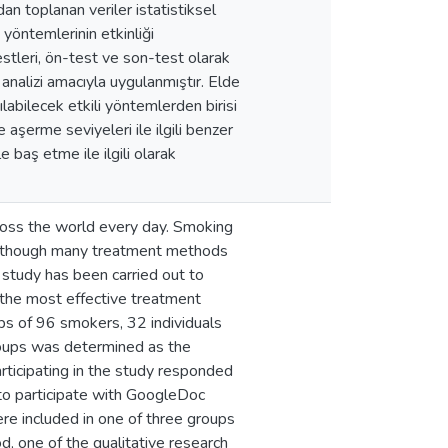
dan toplanan veriler istatistiksel
 yöntemlerinin etkinliği
estleri, ön-test ve son-test olarak
analizi amacıyla uygulanmıştır. Elde
ılabilecek etkili yöntemlerden birisi
e aşerme seviyeleri ile ilgili benzer
 baş etme ile ilgili olarak
ross the world every day. Smoking
 Although many treatment methods
s study has been carried out to
 the most effective treatment
ups of 96 smokers, 32 individuals
groups was determined as the
rticipating in the study responded
t to participate with GoogleDoc
ere included in one of three groups
d, one of the qualitative research