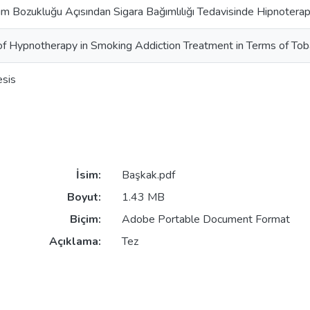
ım Bozukluğu Açısından Sigara Bağımlılığı Tedavisinde Hipnoterapi
of Hypnotherapy in Smoking Addiction Treatment in Terms of Tob
esis
İsim:
Başkak.pdf
Boyut:
1.43 MB
Biçim:
Adobe Portable Document Format
Açıklama:
Tez