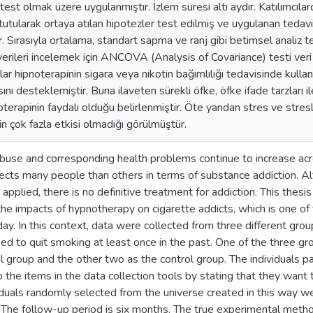
est olmak üzere uygulanmıştır. İzlem süresi altı aydır. Katılımcılar
 tutularak ortaya atılan hipotezler test edilmiş ve uygulanan tedavi
r. Sırasıyla ortalama, standart sapma ve ranj gibi betimsel analiz t
verileri incelemek için ANCOVA (Analysis of Covariance) testi veri 
ar hipnoterapinin sigara veya nikotin bağımlılığı tedavisinde kullan
ını desteklemiştir. Buna ilaveten sürekli öfke, öfke ifade tarzları il
terapinin faydalı olduğu belirlenmiştir. Öte yandan stres ve stresle
in çok fazla etkisi olmadığı görülmüştür.
buse and corresponding health problems continue to increase ac
ffects many people than others in terms of substance addiction.
 applied, there is no definitive treatment for addiction. This thesi
the impacts of hypnotherapy on cigarette addicts, which is one of
y. In this context, data were collected from three different gro
ied to quit smoking at least once in the past. One of the three 
 group and the other two as the control group. The individuals pa
to the items in the data collection tools by stating that they wan
viduals randomly selected from the universe created in this way w
. The follow-up period is six months. The true experimental metho