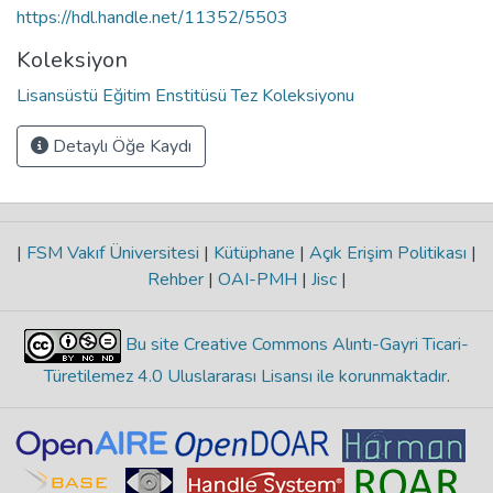
https://hdl.handle.net/11352/5503
Koleksiyon
Lisansüstü Eğitim Enstitüsü Tez Koleksiyonu
Detaylı Öğe Kaydı
|
FSM Vakıf Üniversitesi
|
Kütüphane
|
Açık Erişim Politikası
|
Rehber
|
OAI-PMH
|
Jisc
|
Bu site Creative Commons Alıntı-Gayri Ticari-
Türetilemez 4.0 Uluslararası Lisansı ile korunmaktadır
.