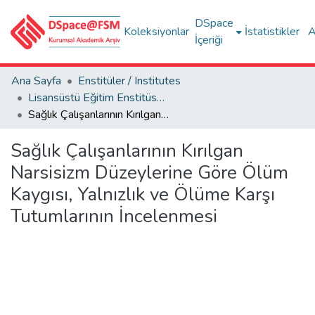
DSpace
Koleksiyonlar
İstatistikler
A
İçeriği
Ana Sayfa
Enstitüler / Institutes
Lisansüstü Eğitim Enstitüsü Tez Koleksiyonu
Sağlık Çalışanlarının Kırılgan Narsisizm Düzeylerine Göre Ölüm Kaygısı, Yalnızlık ve Ölüme Karşı Tutumlarının İncelenmesi
Sağlık Çalışanlarının Kırılgan
Narsisizm Düzeylerine Göre Ölüm
Kaygısı, Yalnızlık ve Ölüme Karşı
Tutumlarının İncelenmesi