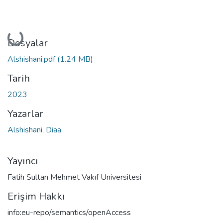
Yükleniyor...
Dosyalar
Alshishani.pdf
(1.24 MB)
Tarih
2023
Yazarlar
Alshishani, Diaa
Yayıncı
Fatih Sultan Mehmet Vakıf Üniversitesi
Erişim Hakkı
info:eu-repo/semantics/openAccess