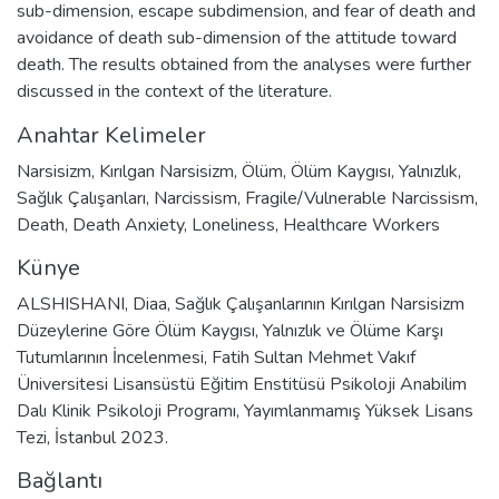
sub-dimension, escape subdimension, and fear of death and
avoidance of death sub-dimension of the attitude toward
death. The results obtained from the analyses were further
discussed in the context of the literature.
Anahtar Kelimeler
Narsisizm
,
Kırılgan Narsisizm
,
Ölüm
,
Ölüm Kaygısı
,
Yalnızlık
,
Sağlık Çalışanları
,
Narcissism
,
Fragile/Vulnerable Narcissism
,
Death
,
Death Anxiety
,
Loneliness
,
Healthcare Workers
Künye
ALSHISHANI, Diaa, Sağlık Çalışanlarının Kırılgan Narsisizm
Düzeylerine Göre Ölüm Kaygısı, Yalnızlık ve Ölüme Karşı
Tutumlarının İncelenmesi, Fatih Sultan Mehmet Vakıf
Üniversitesi Lisansüstü Eğitim Enstitüsü Psikoloji Anabilim
Dalı Klinik Psikoloji Programı, Yayımlanmamış Yüksek Lisans
Tezi, İstanbul 2023.
Bağlantı