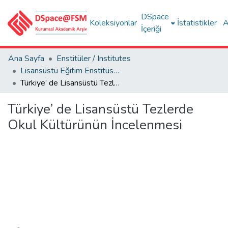
DSpace
Koleksiyonlar
İstatistikler
A
İçeriği
Ana Sayfa
Enstitüler / Institutes
Lisansüstü Eğitim Enstitüsü Tez Dışı Yayınlar Koleksiyonu
Türkiye’ de Lisansüstü Tezlerde Okul Kültürünün İncelenmesi
Türkiye’ de Lisansüstü Tezlerde
Okul Kültürünün İncelenmesi