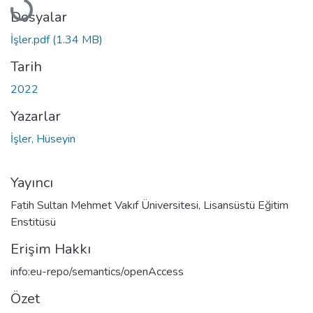
Yükleniyor...
Dosyalar
İşler.pdf
(1.34 MB)
Tarih
2022
Yazarlar
İşler, Hüseyin
Yayıncı
Fatih Sultan Mehmet Vakıf Üniversitesi, Lisansüstü Eğitim
Enstitüsü
Erişim Hakkı
info:eu-repo/semantics/openAccess
Özet