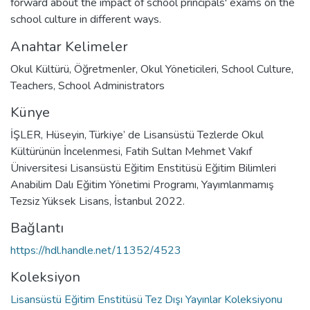
forward about the impact of school principals' exams on the
school culture in different ways.
Anahtar Kelimeler
Okul Kültürü
,
Öğretmenler
,
Okul Yöneticileri
,
School Culture
,
Teachers
,
School Administrators
Künye
İŞLER, Hüseyin, Türkiye’ de Lisansüstü Tezlerde Okul
Kültürünün İncelenmesi, Fatih Sultan Mehmet Vakıf
Üniversitesi Lisansüstü Eğitim Enstitüsü Eğitim Bilimleri
Anabilim Dalı Eğitim Yönetimi Programı, Yayımlanmamış
Tezsiz Yüksek Lisans, İstanbul 2022.
Bağlantı
https://hdl.handle.net/11352/4523
Koleksiyon
Lisansüstü Eğitim Enstitüsü Tez Dışı Yayınlar Koleksiyonu