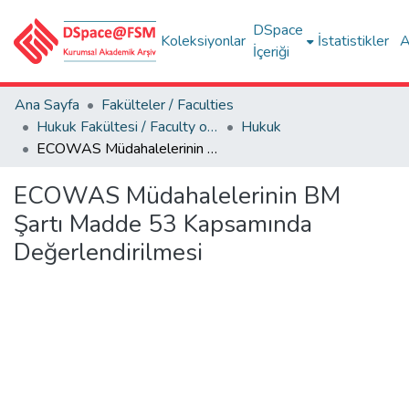
DSpace
Koleksiyonlar
İstatistikler
A
İçeriği
Ana Sayfa
Fakülteler / Faculties
Hukuk Fakültesi / Faculty of Law
Hukuk
ECOWAS Müdahalelerinin BM Şartı Madde 53 Kapsamında Değerlendirilmesi
ECOWAS Müdahalelerinin BM
Şartı Madde 53 Kapsamında
Değerlendirilmesi