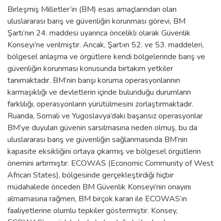
Birleşmiş Milletler’in (BM) esas amaçlarından olan
uluslararası barış ve güvenliğin korunması görevi, BM
Şartı’nın 24. maddesi uyarınca öncelikli olarak Güvenlik
Konseyi’ne verilmiştir. Ancak, Şart›ın 52. ve 53. maddeleri,
bölgesel anlaşma ve örgütlere kendi bölgelerinde barış ve
güvenliğin korunması konusunda birtakım yetkiler
tanımaktadır. BM’nin barışı koruma operasyonlarının
karmaşıklığı ve devletlerin içinde bulunduğu durumların
farklılığı, operasyonların yürütülmesini zorlaştırmaktadır.
Ruanda, Somali ve Yugoslavya’daki başarısız operasyonlar
BM’ye duyulan güvenin sarsılmasına neden olmuş, bu da
uluslararası barış ve güvenliğin sağlanmasında BM’nin
kapasite eksikliğini ortaya çıkarmış ve bölgesel örgütlerin
önemini artırmıştır. ECOWAS (Economic Community of West
African States), bölgesinde gerçekleştirdiği hiçbir
müdahalede önceden BM Güvenlik Konseyi’nin onayını
almamasına rağmen, BM birçok kararı ile ECOWAS’ın
faaliyetlerine olumlu tepkiler göstermiştir. Konsey,