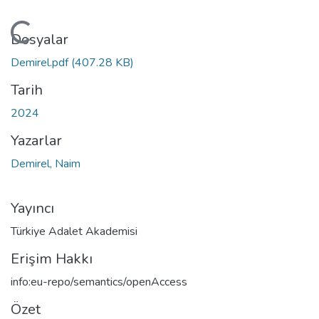
leniyor...
Dosyalar
Demirel.pdf
(407.28 KB)
Tarih
2024
Yazarlar
Demirel, Naim
Yayıncı
Türkiye Adalet Akademisi
Erişim Hakkı
info:eu-repo/semantics/openAccess
Özet