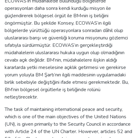
ECOWAS’ın müdahalede bulunduğu bölgelerde
operasyonları daha sonra kendi kurduğu misyon ile
güçlendirerek bölgesel örgüt ile BM›nin iş birliğini
öngörmüştür. Bu şekilde Konsey, ECOWAS’ın ilgili
bölgelerde yürüttüğü operasyonlara sonradan dâhil olup
uluslararası barışı ve güvenliği koruma misyonunu gözlemci
sıfatıyla sürdürmüştür. ECOWAS’ın gerçekleştirdiği
müdahalelerin uluslararası hukuka uygun olup olmadığının
cevabı açık değildir. BM’nin, müdahalelere ilişkin aldığı
kararlarda yetki meselesine açıklık getirmesi ve gerekirse
yorum yoluyla BM Şartı’nın ilgili maddesinin uygulamadaki
birlik sebebiyle değiştiğini ifade etmesi gerekmektedir. Bu,
BM’nin bölgesel örgütlerle iş birliğinde rolünü
netleştirecektir.
The task of maintaining international peace and security,
which is one of the main objectives of the United Nations
(UN), is given primarily to the Security Council in accordance
with Article 24 of the UN Charter. However, articles 52 and