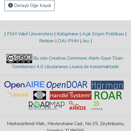
Detaylı Öğe Kaydı
|
FSM Vakıf Üniversitesi
|
Kütüphane
|
Açık Erişim Politikası
|
Rehber
|
OAI-PMH
|
Jisc
|
Bu site Creative Commons Alıntı-Gayri Ticari-
Türetilemez 4.0 Uluslararası Lisansı ile korunmaktadır
.
Merkezefendi Mah., Mevlevihane Cad., No:25, Zeytinburnu,
İstanbul, TÜRKİYE