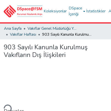
DSpace
Koleksiyonlar
İstatistikler
A
İçeriği
Ana Sayfa
Vakıflar Genel Müdürlüğü Yayınları
Vakıflar Haftası
903 Sayılı Kanunla Kurulmuş Vakıfların Dış İlişkileri
903 Sayılı Kanunla Kurulmuş
Vakıfların Dış İlişkileri
niyor...