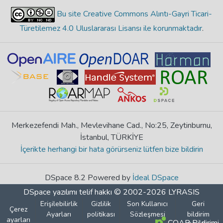
Bu site Creative Commons Alıntı-Gayri Ticari-
Türetilemez 4.0 Uluslararası Lisansı ile korunmaktadır
.
Merkezefendi Mah., Mevlevihane Cad., No:25, Zeytinburnu,
İstanbul, TÜRKİYE
İçerikte herhangi bir hata görürseniz lütfen bize bildirin
DSpace 8.2 Powered by
İdeal DSpace
DSpace yazılımı
telif hakkı © 2002-2026
LYRASIS
Erişilebilirlik
Gizlilik
Son Kullanıcı
Geri
Çerez
Ayarları
politikası
Sözleşmesi
bildirim
ayarları
COAR Bildirimi