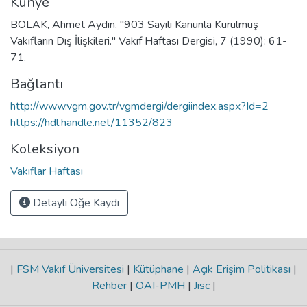
Künye
BOLAK, Ahmet Aydın. "903 Sayılı Kanunla Kurulmuş
Vakıfların Dış İlişkileri." Vakıf Haftası Dergisi, 7 (1990): 61-
71.
Bağlantı
http://www.vgm.gov.tr/vgmdergi/dergiindex.aspx?Id=2
https://hdl.handle.net/11352/823
Koleksiyon
Vakıflar Haftası
Detaylı Öğe Kaydı
|
FSM Vakıf Üniversitesi
|
Kütüphane
|
Açık Erişim Politikası
|
Rehber
|
OAI-PMH
|
Jisc
|