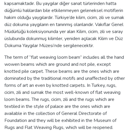
kapsamaktadır. Bu yaygılar diğer sanat türlerinden hatta
düğümlü halılardan bile etkilenmeyen geleneksel motiflerin
hakim olduğu yaygılardır. Türkiye’de kilim, cicim, zili ve sumak
düz dokuma yaygıların en tanınmış olanlarıdır. Vakıflar Genel
Müdürlüğü koleksiyonunda yer alan Kilim, cicim, zili ve saray
üslubunda dokunmuş kilimler, yeniden açılacak Kilim ve Düz
Dokuma Yaygılar Müzesi’nde sergilenecektir.
The term of “flat weaving loom beam” includes all the hand
wowen beams which are ground and not pile, except
knotted pile carpet. These beams are the ones which are
dominated by the traditional motifs and unaffected by other
forms of art an even by knotted carpets. In Turkey, rugs,
cicim, zili and sumak the most well-known of flat weaving
loom beams. The rugs, cicim, zili and the rugs which are
textiled in the style of palace are the ones which are
available in the collection of General Directorate of
Foundation and they will be exhibited in the Museum of
Rugs and Flat Weaving Rugs, which will be reopened.