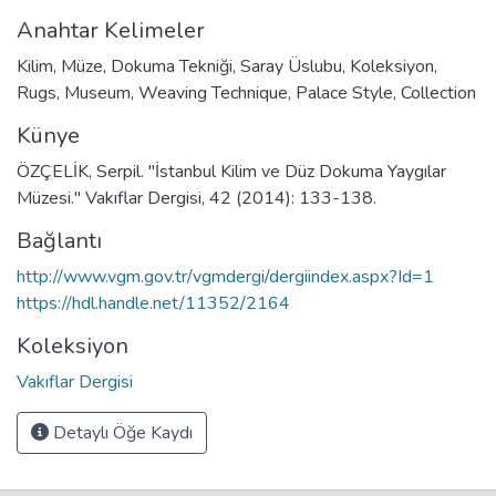
Anahtar Kelimeler
Kilim
,
Müze
,
Dokuma Tekniği
,
Saray Üslubu
,
Koleksiyon
,
Rugs
,
Museum
,
Weaving Technique
,
Palace Style
,
Collection
Künye
ÖZÇELİK, Serpil. "İstanbul Kilim ve Düz Dokuma Yaygılar
Müzesi." Vakıflar Dergisi, 42 (2014): 133-138.
Bağlantı
http://www.vgm.gov.tr/vgmdergi/dergiindex.aspx?Id=1
https://hdl.handle.net/11352/2164
Koleksiyon
Vakıflar Dergisi
Detaylı Öğe Kaydı