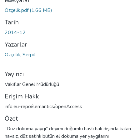
Dosyalar
Özçelik.pdf
(1.66 MB)
Tarih
2014-12
Yazarlar
Özçelik, Serpil
Yayıncı
Vakıflar Genel Müdürlüğü
Erişim Hakkı
info:eu-repo/semantics/openAccess
Özet
‘‘Düz dokuma yaygı’’ deyimi düğümlü havlı halı dışında kalan
havsız, düz satıhlı bütün el dokuma yer yaygılarını