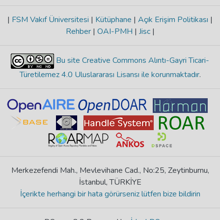
|
FSM Vakıf Üniversitesi
|
Kütüphane
|
Açık Erişim Politikası
|
Rehber
|
OAI-PMH
|
Jisc
|
Bu site Creative Commons Alıntı-Gayri Ticari-
Türetilemez 4.0 Uluslararası Lisansı ile korunmaktadır
.
Merkezefendi Mah., Mevlevihane Cad., No:25, Zeytinburnu,
İstanbul, TÜRKİYE
İçerikte herhangi bir hata görürseniz lütfen bize bildirin