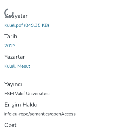
Yükleniyor...
Dosyalar
Kuleli.pdf
(849.35 KB)
Tarih
2023
Yazarlar
Kuleli, Mesut
Yayıncı
FSM Vakıf Üniversitesi
Erişim Hakkı
info:eu-repo/semantics/openAccess
Özet