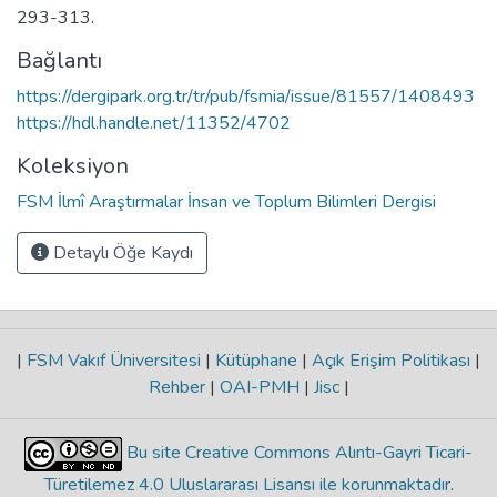
293-313.
Bağlantı
https://dergipark.org.tr/tr/pub/fsmia/issue/81557/1408493
https://hdl.handle.net/11352/4702
Koleksiyon
FSM İlmî Araştırmalar İnsan ve Toplum Bilimleri Dergisi
Detaylı Öğe Kaydı
|
FSM Vakıf Üniversitesi
|
Kütüphane
|
Açık Erişim Politikası
|
Rehber
|
OAI-PMH
|
Jisc
|
Bu site Creative Commons Alıntı-Gayri Ticari-
Türetilemez 4.0 Uluslararası Lisansı ile korunmaktadır
.