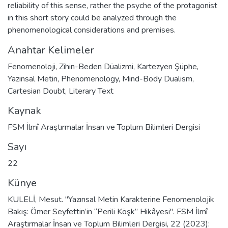
reliability of this sense, rather the psyche of the protagonist
in this short story could be analyzed through the
phenomenological considerations and premises.
Anahtar Kelimeler
Fenomenoloji
,
Zihin-Beden Düalizmi
,
Kartezyen Şüphe
,
Yazınsal Metin
,
Phenomenology
,
Mind-Body Dualism
,
Cartesian Doubt
,
Literary Text
Kaynak
FSM İlmî Araştırmalar İnsan ve Toplum Bilimleri Dergisi
Sayı
22
Künye
KULELİ, Mesut. "Yazınsal Metin Karakterine Fenomenolojik
Bakış: Ömer Seyfettin’in “Perili Köşk” Hikâyesi". FSM İlmî
Araştırmalar İnsan ve Toplum Bilimleri Dergisi, 22 (2023):