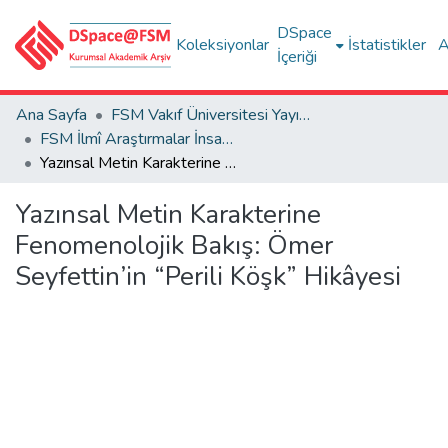
DSpace
Koleksiyonlar
İstatistikler
A
İçeriği
Ana Sayfa
FSM Vakıf Üniversitesi Yayınları / Publications of FSM Vakif University
FSM İlmî Araştırmalar İnsan ve Toplum Bilimleri Dergisi
Yazınsal Metin Karakterine Fenomenolojik Bakış: Ömer Seyfettin’in “Perili Köşk” Hikâyesi
Yazınsal Metin Karakterine
Fenomenolojik Bakış: Ömer
Seyfettin’in “Perili Köşk” Hikâyesi