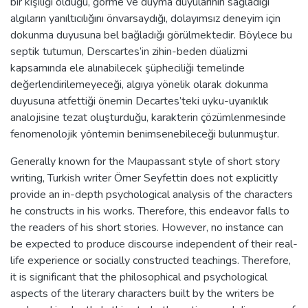
bir kişiliği olduğu, görme ve duyma duyularının sağladığı
algıların yanıltıcılığını önvarsaydığı, dolayımsız deneyim için
dokunma duyusuna bel bağladığı görülmektedir. Böylece bu
septik tutumun, Derscartes’in zihin-beden düalizmi
kapsamında ele alınabilecek şüpheciliği temelinde
değerlendirilemeyeceği, algıya yönelik olarak dokunma
duyusuna atfettiği önemin Decartes’teki uyku-uyanıklık
analojisine tezat oluşturduğu, karakterin çözümlenmesinde
fenomenolojik yöntemin benimsenebileceği bulunmuştur.
Generally known for the Maupassant style of short story
writing, Turkish writer Ömer Seyfettin does not explicitly
provide an in-depth psychological analysis of the characters
he constructs in his works. Therefore, this endeavor falls to
the readers of his short stories. However, no instance can
be expected to produce discourse independent of their real-
life experience or socially constructed teachings. Therefore,
it is significant that the philosophical and psychological
aspects of the literary characters built by the writers be