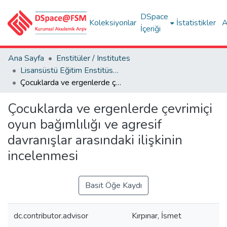
DSpace
Koleksiyonlar
İstatistikler
A
İçeriği
Ana Sayfa
Enstitüler / Institutes
Lisansüstü Eğitim Enstitüsü Tez Koleksiyonu
Çocuklarda ve ergenlerde çevrimiçi oyun bağımlılığı ve agresif davranışlar arasındaki ilişkinin incelenmesi
Çocuklarda ve ergenlerde çevrimiçi
oyun bağımlılığı ve agresif
davranışlar arasındaki ilişkinin
incelenmesi
Basit Öğe Kaydı
dc.contributor.advisor
Kırpınar, İsmet