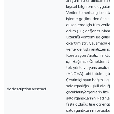
araştırmacı tarafından hazır
kişisel bilgi formu uygulanmı
Veriler ile herhangi bir istati
işleme geçilmeden önce, ve
düzenleme için tüm veriler 
edilmiş; uç değerler Mahal
Uzaklığı yöntemi ile çalışm
çıkartılmıştır. Çalışmada el
verilerde ilişki analizleri iç
Korelasyon Analizi; farklılık 
için Bağımsız Örneklem t Te
tek yönlü varyans analizine
(ANOVA) tabi tutulmuştur.
Çevrimiçi oyun bağımlılığı il
saldırganlığın ilişkili olduğu
dc.description.abstract
çocukların/ergenlerin fizikse
saldırganlıklarının, kadınlar
fazla olduğu; lise öğrenciler
saldırganlıklarının ortaokul