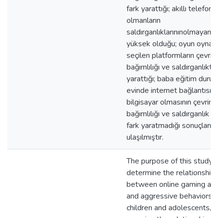
fark yarattığı; akıllı telefon
olmanların
saldırganlıklarınınolmayanl
yüksek olduğu; oyun oynama
seçilen platformların çevriç
bağımlılığı ve saldırganlıkta
yarattığı; baba eğitim duru
evinde internet bağlantısı v
bilgisayar olmasının çevrimi
bağımlılığı ve saldırganlık a
fark yaratmadığı sonuçların
ulaşılmıştır.
The purpose of this study is
determine the relationship
between online gaming add
and aggressive behaviors i
children and adolescents, a