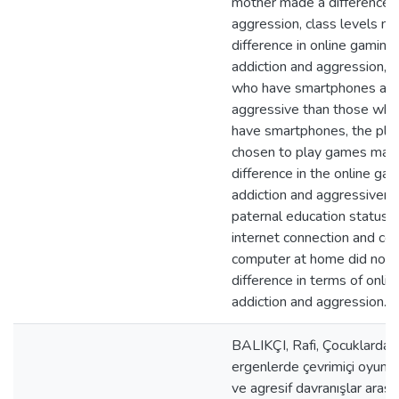
mother made a difference i
aggression, class levels m
difference in online gaming
addiction and aggression, 
who have smartphones ar
aggressive than those who
have smartphones, the pla
chosen to play games mad
difference in the online ga
addiction and aggressivene
paternal education status, 
internet connection and c
computer at home did not 
difference in terms of onli
addiction and aggression.
BALIKÇI, Rafi, Çocuklarda 
ergenlerde çevrimiçi oyun ba
ve agresif davranışlar arası