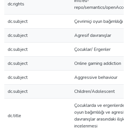
info:eu-
dc.rights
repo/semantics/openAcce
dc.subject
Çevrimiçi oyun bağımlılığı
dc.subject
Agresif davranışlar
dc.subject
Çocuklar/ Ergenler
dc.subject
Online gaming addiction
dc.subject
Aggressive behaviour
dc.subject
Children/Adolescent
Çocuklarda ve ergenlerde ç
oyun bağımlılığı ve agresif
dc.title
davranışlar arasındaki ilişkin
incelenmesi