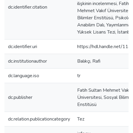
ilişkinin incelenmesi, Fatih 
dc.identifier.citation
Mehmet Vakıf Üniversitesi
Bilimler Enstitüsü, Psikoloji
Anabilim Dalı, Yayımlanma
Yüksek Lisans Tezi, İstanb
dc.identifier.uri
https://hdl.handle.net/11
dc.institutionauthor
Balıkçı, Rafi
dc.language.iso
tr
Fatih Sultan Mehmet Vakıf
dc.publisher
Üniversitesi, Sosyal Bilimle
Enstitüsü
dc.relation.publicationcategory
Tez