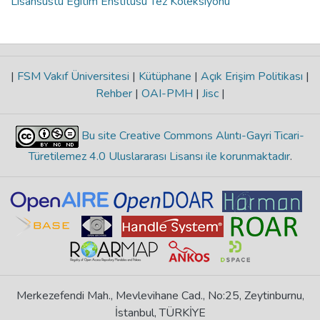
Lisansüstü Eğitim Enstitüsü Tez Koleksiyonu
|
FSM Vakıf Üniversitesi
|
Kütüphane
|
Açık Erişim Politikası
|
Rehber
|
OAI-PMH
|
Jisc
|
Bu site Creative Commons Alıntı-Gayri Ticari-
Türetilemez 4.0 Uluslararası Lisansı ile korunmaktadır
.
Merkezefendi Mah., Mevlevihane Cad., No:25, Zeytinburnu,
İstanbul, TÜRKİYE