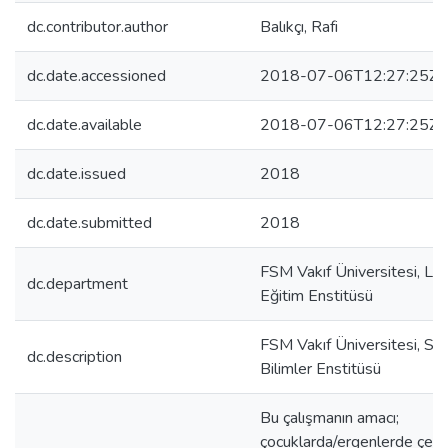
dc.contributor.author
Balıkçı, Rafi
dc.date.accessioned
2018-07-06T12:27:25Z
dc.date.available
2018-07-06T12:27:25Z
dc.date.issued
2018
dc.date.submitted
2018
FSM Vakıf Üniversitesi, Li
dc.department
Eğitim Enstitüsü
FSM Vakıf Üniversitesi, So
dc.description
Bilimler Enstitüsü
Bu çalışmanın amacı;
çocuklarda/ergenlerde çevri