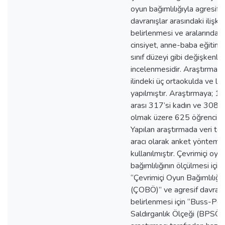
oyun bağımlılığıyla agresif
davranışlar arasındaki ilişkin
belirlenmesi ve aralarındaki i
cinsiyet, anne-baba eğitim
sınıf düzeyi gibi değişkenle
incelenmesidir. Araştırma, İ
ilindeki üç ortaokulda ve li
yapılmıştır. Araştırmaya; 1
arası 317’si kadın ve 308’i
olmak üzere 625 öğrenci kat
Yapılan araştırmada veri t
aracı olarak anket yöntemi
kullanılmıştır. Çevrimiçi oyu
bağımlılığının ölçülmesi için
“Çevrimiçi Oyun Bağımlılığı
(ÇOBÖ)” ve agresif davranı
belirlenmesi için “Buss-Per
Saldırganlık Ölçeği (BPSÖ)”