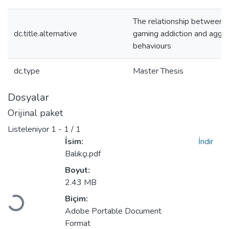
The relationship between o
dc.title.alternative
gaming addiction and aggr
behaviours
dc.type
Master Thesis
Dosyalar
Orijinal paket
Listeleniyor
1 - 1 / 1
İsim:
İndir
Balıkçı.pdf
Boyut:
2.43 MB
Biçim:
Yükleniyor...
Adobe Portable Document
Format