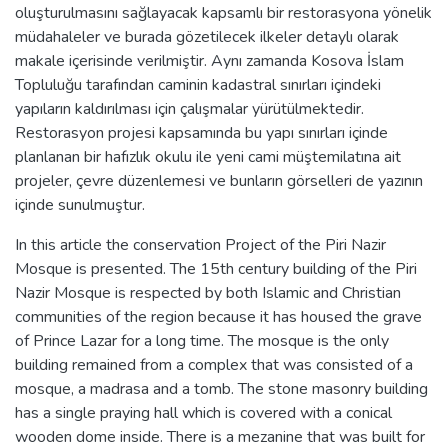
oluşturulmasını sağlayacak kapsamlı bir restorasyona yönelik
müdahaleler ve burada gözetilecek ilkeler detaylı olarak
makale içerisinde verilmiştir. Aynı zamanda Kosova İslam
Topluluğu tarafından caminin kadastral sınırları içindeki
yapıların kaldırılması için çalışmalar yürütülmektedir.
Restorasyon projesi kapsamında bu yapı sınırları içinde
planlanan bir hafızlık okulu ile yeni cami müştemilatına ait
projeler, çevre düzenlemesi ve bunların görselleri de yazının
içinde sunulmuştur.
In this article the conservation Project of the Piri Nazir
Mosque is presented. The 15th century building of the Piri
Nazir Mosque is respected by both Islamic and Christian
communities of the region because it has housed the grave
of Prince Lazar for a long time. The mosque is the only
building remained from a complex that was consisted of a
mosque, a madrasa and a tomb. The stone masonry building
has a single praying hall which is covered with a conical
wooden dome inside. There is a mezanine that was built for