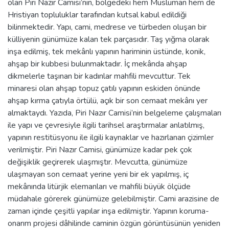
olan Piri Nazır Camisi’nin, bölgedeki hem Müslüman hem de
Hristiyan topluluklar tarafından kutsal kabul edildiği
bilinmektedir. Yapı, cami, medrese ve türbeden oluşan bir
külliyenin günümüze kalan tek parçasıdır. Taş yığma olarak
inşa edilmiş, tek mekânlı yapının hariminin üstünde, konik,
ahşap bir kubbesi bulunmaktadır. İç mekânda ahşap
dikmelerle taşınan bir kadınlar mahfili mevcuttur. Tek
minaresi olan ahşap topuz çatılı yapının eskiden önünde
ahşap kırma çatıyla örtülü, açık bir son cemaat mekânı yer
almaktaydı. Yazıda, Piri Nazır Camisi’nin belgeleme çalışmaları
ile yapı ve çevresiyle ilgili tarihsel araştırmalar anlatılmış,
yapının restitüsyonu ile ilgili kaynaklar ve hazırlanan çizimler
verilmiştir. Piri Nazır Camisi, günümüze kadar pek çok
değişiklik geçirerek ulaşmıştır. Mevcutta, günümüze
ulaşmayan son cemaat yerine yeni bir ek yapılmış, iç
mekânında litürjik elemanları ve mahfili büyük ölçüde
müdahale görerek günümüze gelebilmiştir. Cami arazisine de
zaman içinde çeşitli yapılar inşa edilmiştir. Yapının koruma-
onarım projesi dâhilinde caminin özgün görüntüsünün yeniden