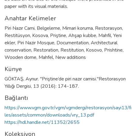
paper with its visual materials.
Anahtar Kelimeler
Piri Nazır Cami
,
Belgeleme
,
Mimari koruma
,
Restorasyon
,
Restitüsyon
,
Kosova
,
Priştine
,
Ahşap kubbe
,
Mahfil
,
Yeni
ekler
,
Piri Nazir Mosque
,
Documentation
,
Architectural
conservation
,
Restoration
,
Restitution
,
Kosovo
,
Prishtine
,
Wooden dome
,
Mahfel
,
New additions
Künye
GÖKTAŞ, Aynur. "Priştine’de piri nazır camisi."Restorasyon
Yıllığı Dergisi, 13 (2016): 174-187.
Bağlantı
https://www.vgm.gov.tr/vgm/vgmdergi/restorasyon/sayi13/fi
les/assets/common/downloads/vry_13.pdf
https://hdl.handle.net/11352/2655
Koleksiyon