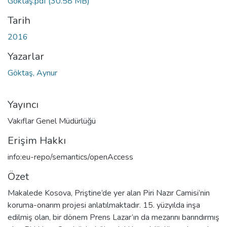
Göktaş.pdf
(30.58 MB)
Tarih
2016
Yazarlar
Göktaş, Aynur
Yayıncı
Vakıflar Genel Müdürlüğü
Erişim Hakkı
info:eu-repo/semantics/openAccess
Özet
Makalede Kosova, Priştine’de yer alan Piri Nazır Camisi’nin
koruma-onarım projesi anlatılmaktadır. 15. yüzyılda inşa
edilmiş olan, bir dönem Prens Lazar’ın da mezarını barındırmış