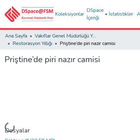
DSpace
Koleksiyonlar
İstatistikler
A
İçeriği
Ana Sayfa
Vakıflar Genel Müdürlüğü Yayınları
Restorasyon Yıllığı
Priştine’de piri nazır camisi
Priştine’de piri nazır camisi
Yükleniyor...
Dosyalar