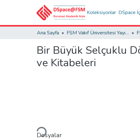
Koleksiyonlar
DSpace İç
Ana Sayfa
FSM Vakıf Üniversitesi Yayınları / Publications of FSM Vakif University
Bir Büyük Selçuklu D
ve Kitabeleri
Yükleniyor...
Dosyalar