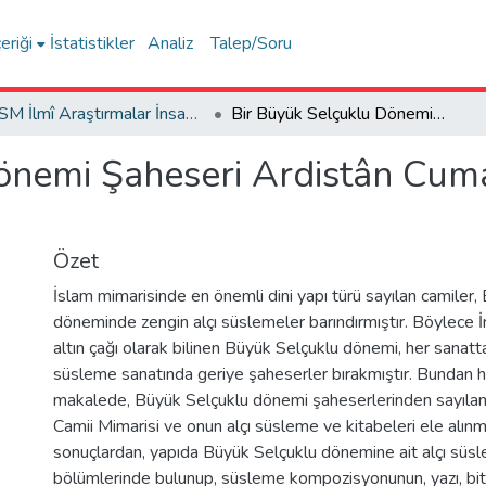
eriği
İstatistikler
Analiz
Talep/Soru
FSM İlmî Araştırmalar İnsan ve Toplum Bilimleri Dergisi
Bir Büyük Selçuklu Dönemi Şaheseri Ardistân Cuma Camii Alçı Süsleme ve Kitabeleri
önemi Şaheseri Ardistân Cum
Özet
İslam mimarisinde en önemli dini yapı türü sayılan camiler,
döneminde zengin alçı süslemeler barındırmıştır. Böylece İ
altın çağı olarak bilinen Büyük Selçuklu dönemi, her sanatta
süsleme sanatında geriye şaheserler bırakmıştır. Bundan 
makalede, Büyük Selçuklu dönemi şaheserlerinden sayıla
Camii Mimarisi ve onun alçı süsleme ve kitabeleri ele alınmı
sonuçlardan, yapıda Büyük Selçuklu dönemine ait alçı süslem
bölümlerinde bulunup, süsleme kompozisyonunun, yazı, bit