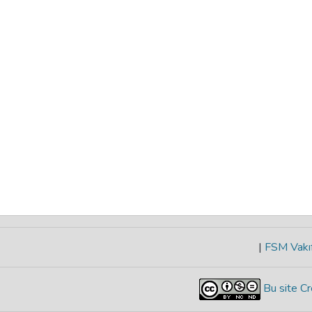
|
FSM Vakıf
Bu site Cr