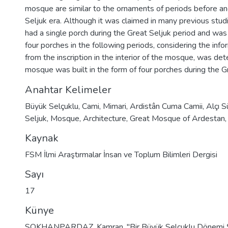
mosque are similar to the ornaments of periods before an
Seljuk era. Although it was claimed in many previous studi
had a single porch during the Great Seljuk period and was
four porches in the following periods, considering the inf
from the inscription in the interior of the mosque, was det
mosque was built in the form of four porches during the G
Anahtar Kelimeler
Büyük Selçuklu
,
Cami
,
Mimari
,
Ardistân Cuma Camii
,
Alçı 
Seljuk
,
Mosque
,
Architecture
,
Great Mosque of Ardestan
Kaynak
FSM İlmi Araştırmalar İnsan ve Toplum Bilimleri Dergisi
Sayı
17
Künye
SOKHANPARDAZ, Kamran. "Bir Büyük Selçuklu Dönemi Ş