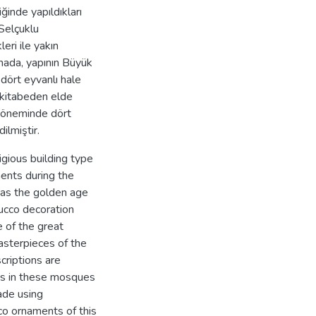
ğinde yapıldıkları
Selçuklu
ri ile yakın
rmada, yapının Büyük
dört eyvanlı hale
i kitabeden elde
 döneminde dört
ilmiştir.
gious building type
ments during the
 as the golden age
tucco decoration
e of the great
asterpieces of the
criptions are
ons in these mosques
ade using
co ornaments of this