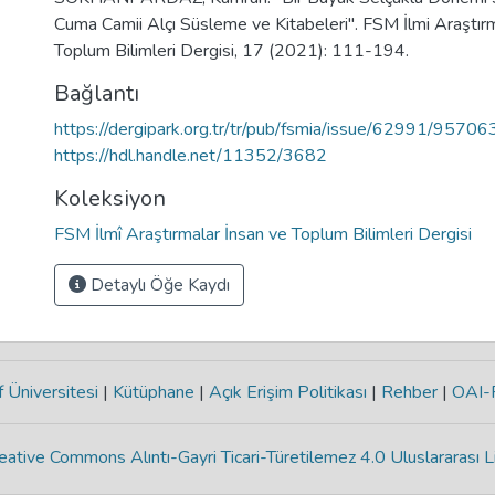
Cuma Camii Alçı Süsleme ve Kitabeleri". FSM İlmi Araştırm
Toplum Bilimleri Dergisi, 17 (2021): 111-194.
Bağlantı
https://dergipark.org.tr/tr/pub/fsmia/issue/62991/95706
https://hdl.handle.net/11352/3682
Koleksiyon
FSM İlmî Araştırmalar İnsan ve Toplum Bilimleri Dergisi
Detaylı Öğe Kaydı
 Üniversitesi
|
Kütüphane
|
Açık Erişim Politikası
|
Rehber
|
OAI
eative Commons Alıntı-Gayri Ticari-Türetilemez 4.0 Uluslararası L