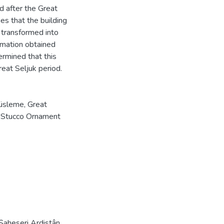
d after the Great
es that the building
 transformed into
ormation obtained
ermined that this
reat Seljuk period.
Süsleme
,
Great
,
Stucco Ornament
aheseri Ardistân