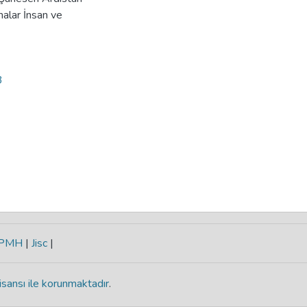
alar İnsan ve
3
-PMH
|
Jisc
|
isansı ile korunmaktadır
.