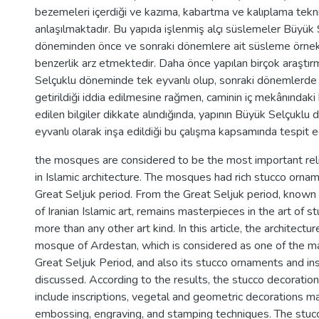
bezemeleri içerdiği ve kazıma, kabartma ve kalıplama tekni
anlaşılmaktadır. Bu yapıda işlenmiş alçı süslemeler Büyük 
döneminden önce ve sonraki dönemlere ait süsleme örnekle
benzerlik arz etmektedir. Daha önce yapılan birçok araştı
Selçuklu döneminde tek eyvanlı olup, sonraki dönemlerde 
getirildiği iddia edilmesine rağmen, caminin iç mekânındak
edilen bilgiler dikkate alındığında, yapının Büyük Selçuklu
eyvanlı olarak inşa edildiği bu çalışma kapsamında tespit ed
the mosques are considered to be the most important reli
in Islamic architecture. The mosques had rich stucco orna
Great Seljuk period. From the Great Seljuk period, known
of Iranian Islamic art, remains masterpieces in the art of s
more than any other art kind. In this article, the architectur
mosque of Ardestan, which is considered as one of the m
Great Seljuk Period, and also its stucco ornaments and ins
discussed. According to the results, the stucco decorati
include inscriptions, vegetal and geometric decorations m
embossing, engraving, and stamping techniques. The stuc