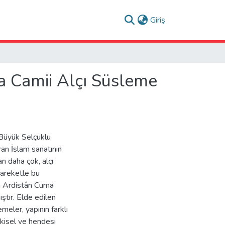
(current)
Giriş
a Camii Alçı Süsleme
 Büyük Selçuklu
ran İslam sanatının
n daha çok, alçı
hareketle bu
n Ardistân Cuma
ştır. Elde edilen
eler, yapının farklı
kisel ve hendesi