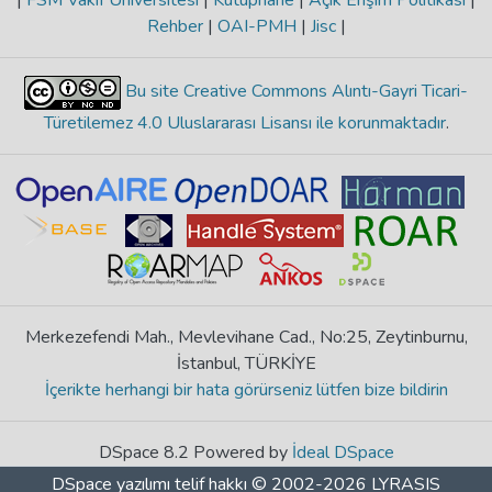
|
FSM Vakıf Üniversitesi
|
Kütüphane
|
Açık Erişim Politikası
|
Rehber
|
OAI-PMH
|
Jisc
|
Bu site Creative Commons Alıntı-Gayri Ticari-
Türetilemez 4.0 Uluslararası Lisansı ile korunmaktadır
.
Merkezefendi Mah., Mevlevihane Cad., No:25, Zeytinburnu,
İstanbul, TÜRKİYE
İçerikte herhangi bir hata görürseniz lütfen bize bildirin
DSpace 8.2 Powered by
İdeal DSpace
DSpace yazılımı
telif hakkı © 2002-2026
LYRASIS