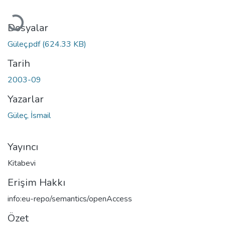
Yükleniyor...
Dosyalar
Güleç.pdf
(624.33 KB)
Tarih
2003-09
Yazarlar
Güleç, İsmail
Yayıncı
Kitabevi
Erişim Hakkı
info:eu-repo/semantics/openAccess
Özet