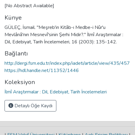
[No Abstract Available]
Künye
GÜLEÇ, İsmail. "Meşreb'in Kitâb-ı Medbe-i Nûr'u
Mevlânâ'nın Mesnevî'sinin Şerhi Midir?." İlmî Araştırmalar :
Dil, Edebiyat, Tarih İncelemeleri, 16 (2003): 135-142.
Bağlantı
http://dergi.fsm.edu.tr/index.php/iadeti/article/view/435/457
https://hdl.handle.net/11352/1446
Koleksiyon
İlmî Araştırmalar : Dil, Edebiyat, Tarih İncelemeleri
Detaylı Öğe Kaydı