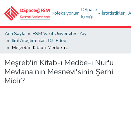
DSpace
Koleksiyonlar
İstatistikler
A
İçeriği
Ana Sayfa
FSM Vakıf Üniversitesi Yayınları / Publications of FSM Vakif University
İlmî Araştırmalar : Dil, Edebiyat, Tarih İncelemeleri
Meşreb'in Kitab-ı Medbe-i Nur'u Mevlana'nın Mesnevi'sinin Şerhi Midir?
Meşreb'in Kitab-ı Medbe-i Nur'u
Mevlana'nın Mesnevi'sinin Şerhi
Midir?