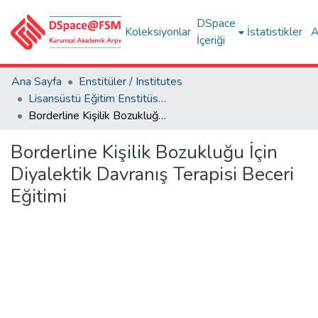
DSpace
Koleksiyonlar
İstatistikler
A
İçeriği
Ana Sayfa
Enstitüler / Institutes
Lisansüstü Eğitim Enstitüsü Tez Koleksiyonu
Borderline Kişilik Bozukluğu İçin Diyalektik Davranış Terapisi Beceri Eğitimi
Borderline Kişilik Bozukluğu İçin
Diyalektik Davranış Terapisi Beceri
Eğitimi