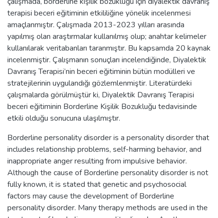
çalışmada, borderline kişilik bozukluğu için diyalektik davranış
terapisi beceri eğitiminin etkililiğine yönelik incelenmesi
amaçlanmıştır. Çalışmada 2013-2023 yılları arasında
yapılmış olan araştırmalar kullanılmış olup; anahtar kelimeler
kullanılarak veritabanları taranmıştır. Bu kapsamda 20 kaynak
incelenmiştir. Çalışmanın sonuçları incelendiğinde, Diyalektik
Davranış Terapisi’nin beceri eğitiminin bütün modülleri ve
stratejilerinin uygulandığı gözlemlenmiştir. Literatürdeki
çalışmalarda görülmüştür ki, Diyalektik Davranış Terapisi
beceri eğitiminin Borderline Kişilik Bozukluğu tedavisinde
etkili olduğu sonucuna ulaşılmıştır.
Borderline personality disorder is a personality disorder that
includes relationship problems, self-harming behavior, and
inappropriate anger resulting from impulsive behavior.
Although the cause of Borderline personality disorder is not
fully known, it is stated that genetic and psychosocial
factors may cause the development of Borderline
personality disorder. Many therapy methods are used in the