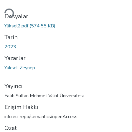
ükleniyor...
Dosyalar
Yüksel2.pdf
(574.55 KB)
Tarih
2023
Yazarlar
Yüksel, Zeynep
Yayıncı
Fatih Sultan Mehmet Vakıf Üniversitesi
Erişim Hakkı
info:eu-repo/semantics/openAccess
Özet