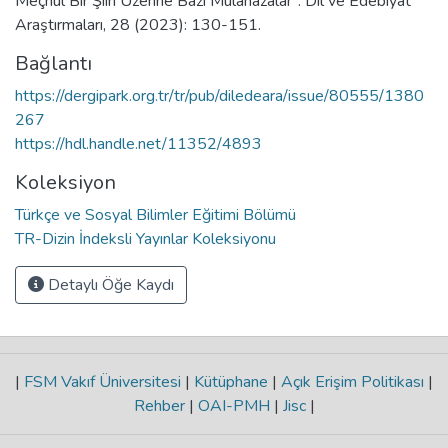
Meçhul Bir Şiiri Üzerine Bazı Mülahazalar". Dil ve Edebiyat
Araştırmaları, 28 (2023): 130-151.
Bağlantı
https://dergipark.org.tr/tr/pub/diledeara/issue/80555/1380
267
https://hdl.handle.net/11352/4893
Koleksiyon
Türkçe ve Sosyal Bilimler Eğitimi Bölümü
TR-Dizin İndeksli Yayınlar Koleksiyonu
Detaylı Öğe Kaydı
|
FSM Vakıf Üniversitesi
|
Kütüphane
|
Açık Erişim Politikası
|
Rehber
|
OAI-PMH
|
Jisc
|