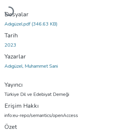
Yükleniyor...
Dosyalar
Adıgüzel.pdf
(346.63 KB)
Tarih
2023
Yazarlar
Adıgüzel, Muhammet Sani
Yayıncı
Türkiye Dil ve Edebiyat Derneği
Erişim Hakkı
info:eu-repo/semantics/openAccess
Özet