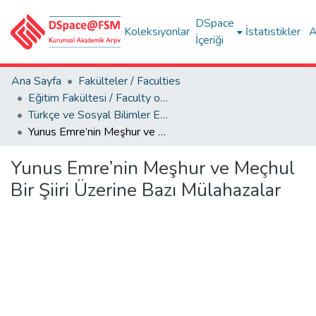
DSpace
Koleksiyonlar
İstatistikler
A
İçeriği
Ana Sayfa
Fakülteler / Faculties
Eğitim Fakültesi / Faculty of Education
Türkçe ve Sosyal Bilimler Eğitimi Bölümü
Yunus Emre’nin Meşhur ve Meçhul Bir Şiiri Üzerine Bazı Mülahazalar
Yunus Emre’nin Meşhur ve Meçhul
Bir Şiiri Üzerine Bazı Mülahazalar