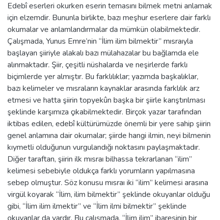
Edebî eserleri okurken eserin temasını bilmek metni anlamak
için elzemdir. Bununla birlikte, bazı meşhur eserlere dair farklı
okumalar ve anlamlandırmalar da mümkün olabilmektedir.
Çalışmada, Yunus Emre’nin “İlim ilim bilmektir” mısraıyla
başlayan şiiriyle alakalı bazı mülahazalar bu bağlamda ele
alınmaktadır. Şiir, çeşitli nüshalarda ve neşirlerde farklı
biçimlerde yer almıştır. Bu farklılıklar; yazımda başkalıklar,
bazı kelimeler ve mısraların kaynaklar arasında farklılık arz
etmesi ve hatta şiirin topyekûn başka bir şiirle karıştırılması
şeklinde karşımıza çıkabilmektedir. Birçok yazar tarafından
iktibas edilen, edebî kültürümüzde önemli bir yere sahip şiirin
genel anlamına dair okumalar; şiirde hangi ilmin, neyi bilmenin
kıymetli olduğunun vurgulandığı noktasını paylaşmaktadır.
Diğer taraftan, şiirin ilk mısraı bilhassa tekrarlanan “ilim”
kelimesi sebebiyle oldukça farklı yorumların yapılmasına
sebep olmuştur. Söz konusu mısraı iki “ilim” kelimesi arasına
virgül koyarak “İlim, ilim bilmektir” şeklinde okuyanlar olduğu
gibi, “İlim ilim ilmektir” ve “İlim ilmi bilmektir” şeklinde
okuyanlar da vardır. Bu çalışmada, “İlim ilim” ibaresinin bir