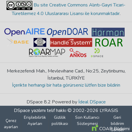
Bu site Creative Commons Alıntı-Gayri Ticari-
Türetilemez 4.0 Uluslararası Lisansı ile korunmaktadır
.
Merkezefendi Mah., Mevlevihane Cad., No:25, Zeytinburnu,
İstanbul, TÜRKİYE
İçerikte herhangi bir hata görürseniz lütfen bize bildirin
DSpace 8.2 Powered by
İdeal DSpace
DSpace yazılımı
telif hakkı © 2002-2026
LYRASIS
Erişilebilirlik
Gizlilik
Son Kullanıcı
Geri
Çerez
Ayarları
politikası
Sözleşmesi
bildirim
ayarları
COAR Bildirimi
Gönder