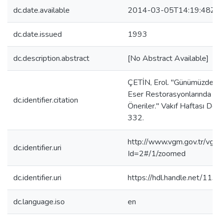
dc.date.available
2014-03-05T14:19:48Z
dc.date.issued
1993
dc.description.abstract
[No Abstract Available]
ÇETİN, Erol. "Günümüzde Ge
Eser Restorasyonlarında Kar
dc.identifier.citation
Öneriler." Vakıf Haftası De
332.
http://www.vgm.gov.tr/vgm
dc.identifier.uri
Id=2#/1/zoomed
dc.identifier.uri
https://hdl.handle.net/11
dc.language.iso
en