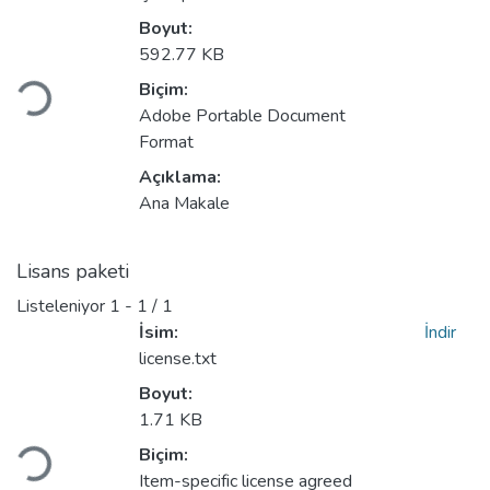
Boyut:
kleniyor...
592.77 KB
Biçim:
Adobe Portable Document
Format
Açıklama:
Ana Makale
Lisans paketi
Listeleniyor
1 - 1 / 1
İsim:
İndir
license.txt
Boyut:
kleniyor...
1.71 KB
Biçim:
Item-specific license agreed