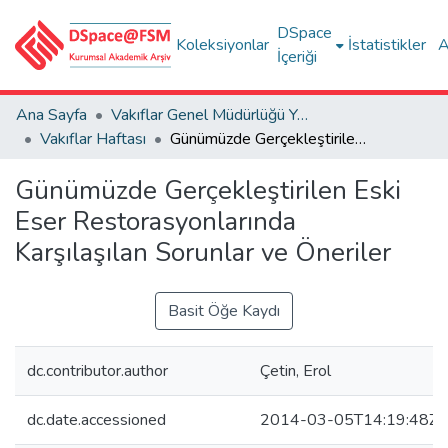
DSpace
Koleksiyonlar
İstatistikler
A
İçeriği
Ana Sayfa
Vakıflar Genel Müdürlüğü Yayınları
Vakıflar Haftası
Günümüzde Gerçekleştirilen Eski Eser Restorasyonlarında Karşılaşılan Sorunlar ve Öneriler
Günümüzde Gerçekleştirilen Eski
Eser Restorasyonlarında
Karşılaşılan Sorunlar ve Öneriler
Basit Öğe Kaydı
dc.contributor.author
Çetin, Erol
dc.date.accessioned
2014-03-05T14:19:48Z