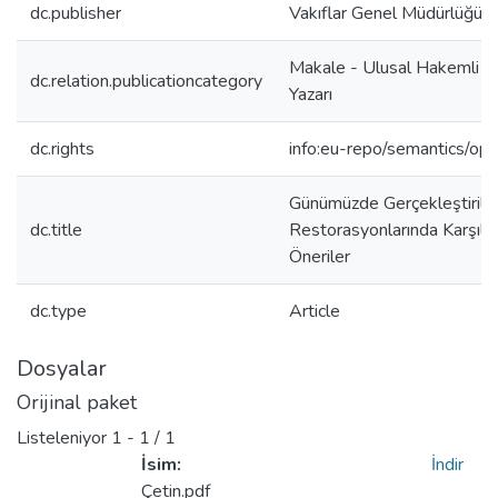
dc.publisher
Vakıflar Genel Müdürlüğü
Makale - Ulusal Hakemli D
dc.relation.publicationcategory
Yazarı
dc.rights
info:eu-repo/semantics/op
Günümüzde Gerçekleştirile
dc.title
Restorasyonlarında Karşılaş
Öneriler
dc.type
Article
Dosyalar
Orijinal paket
Listeleniyor
1 - 1 / 1
İsim:
İndir
Çetin.pdf