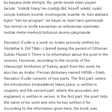
bu başarıyı elde etmiştir. Bu, şiirde tecelli eden yaşam
tarzıdır. “İstiklâl Marşı”nın özelliği dînî, felsefî, edebî, siyâsî,
sosyal, kültürel, kozmik, kozmogonik, kuantik vb. tüm alanlara
ilişkin “tam bir program”, bir hayat ve ölüm tarzı içermesidir.
Yazı temsil ve tevfik kavramları ve referansları üzerinden
mutlak metin merkezli bütüncül okuma çalışmasıdır.
Ravzatu’l-Evzân is a work on Arabic prosody written by
Mutahhar b. Ebî Tâlib-i Lârendî during the period of Ottoman
Sultan Murad II. There is no information about the poet in the
sources. However, according to the records of the
Manuscript Institution of Turkey, apart from this work, he
also has an Arabic-Persian dictionary named Miftâh-ı Edeb.
Ravzatu’l-Evzân consists of two parts. The first part, where
the introduction (mukaddime) takes place, is written in
couplets and the second part, where the prosodies are
explained, is written in verses. In the first part, the poet tells
the name of his work and who he has written it for.
According to the information given here, the book was