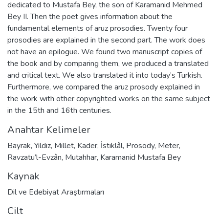
dedicated to Mustafa Bey, the son of Karamanid Mehmed
Bey II. Then the poet gives information about the
fundamental elements of aruz prosodies. Twenty four
prosodies are explained in the second part. The work does
not have an epilogue. We found two manuscript copies of
the book and by comparing them, we produced a translated
and critical text. We also translated it into today’s Turkish.
Furthermore, we compared the aruz prosody explained in
the work with other copyrighted works on the same subject
in the 15th and 16th centuries.
Anahtar Kelimeler
Bayrak
,
Yıldız
,
Millet
,
Kader
,
İstiklâl
,
Prosody
,
Meter
,
Ravzatu’l-Evzân
,
Mutahhar
,
Karamanid Mustafa Bey
Kaynak
Dil ve Edebiyat Araştırmaları
Cilt