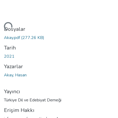
niyor...
Dosyalar
Akay.pdf
(277.26 KB)
Tarih
2021
Yazarlar
Akay, Hasan
Yayıncı
Türkiye Dil ve Edebiyat Derneği
Erişim Hakkı