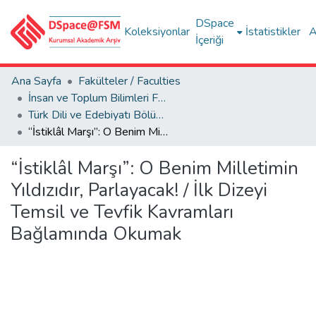
DSpace
Koleksiyonlar
İstatistikler
A
İçeriği
Ana Sayfa
Fakülteler / Faculties
İnsan ve Toplum Bilimleri Fakültesi / Faculty of Humanities and Social Sciences
Türk Dili ve Edebiyatı Bölümü
“İstiklâl Marşı”: O Benim Milletimin Yıldızıdır, Parlayacak! / İlk Dizeyi Temsil ve Tevfik Kavramları Bağlamında Okumak
“İstiklâl Marşı”: O Benim Milletimin
Yıldızıdır, Parlayacak! / İlk Dizeyi
Temsil ve Tevfik Kavramları
Bağlamında Okumak