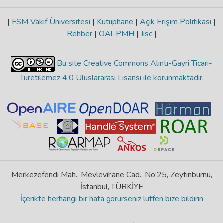
|
FSM Vakıf Üniversitesi
|
Kütüphane
|
Açık Erişim Politikası
|
Rehber
|
OAI-PMH
|
Jisc
|
Bu site Creative Commons Alıntı-Gayri Ticari-
Türetilemez 4.0 Uluslararası Lisansı ile korunmaktadır
.
Merkezefendi Mah., Mevlevihane Cad., No:25, Zeytinburnu,
İstanbul, TÜRKİYE
İçerikte herhangi bir hata görürseniz lütfen bize bildirin