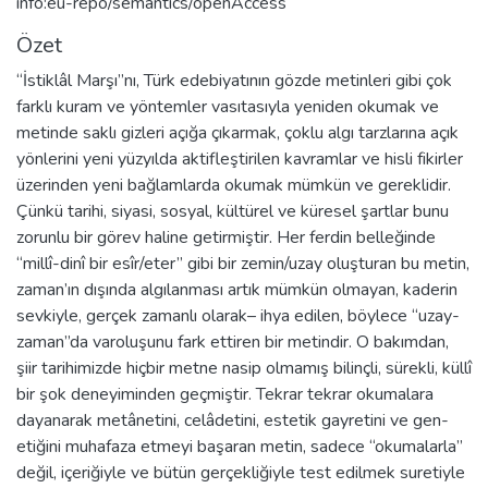
info:eu-repo/semantics/openAccess
Özet
“İstiklâl Marşı”nı, Türk edebiyatının gözde metinleri gibi çok
farklı kuram ve yöntemler vasıtasıyla yeniden okumak ve
metinde saklı gizleri açığa çıkarmak, çoklu algı tarzlarına açık
yönlerini yeni yüzyılda aktifleştirilen kavramlar ve hisli fikirler
üzerinden yeni bağlamlarda okumak mümkün ve gereklidir.
Çünkü tarihi, siyasi, sosyal, kültürel ve küresel şartlar bunu
zorunlu bir görev haline getirmiştir. Her ferdin belleğinde
“millî-dinî bir esîr/eter” gibi bir zemin/uzay oluşturan bu metin,
zaman’ın dışında algılanması artık mümkün olmayan, kaderin
sevkiyle, gerçek zamanlı olarak– ihya edilen, böylece “uzay-
zaman”da varoluşunu fark ettiren bir metindir. O bakımdan,
şiir tarihimizde hiçbir metne nasip olmamış bilinçli, sürekli, küllî
bir şok deneyiminden geçmiştir. Tekrar tekrar okumalara
dayanarak metânetini, celâdetini, estetik gayretini ve gen-
etiğini muhafaza etmeyi başaran metin, sadece “okumalarla”
değil, içeriğiyle ve bütün gerçekliğiyle test edilmek suretiyle