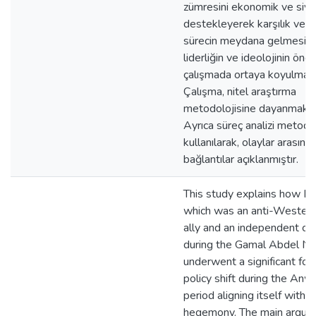
zümresini ekonomik ve siya
destekleyerek karşılık verm
sürecin meydana gelmesind
liderliğin ve ideolojinin öne
çalışmada ortaya koyulmakt
Çalışma, nitel araştırma
metodolojisine dayanmakta
Ayrıca süreç analizi metodu
kullanılarak, olaylar arasınd
bağlantılar açıklanmıştır.
This study explains how Eg
which was an anti-Western
ally and an independent co
during the Gamal Abdel Na
underwent a significant for
policy shift during the Anw
period aligning itself with 
hegemony. The main argum