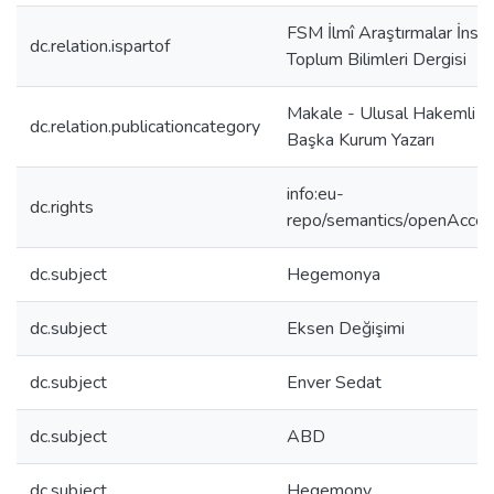
FSM İlmî Araştırmalar İnsa
dc.relation.ispartof
Toplum Bilimleri Dergisi
Makale - Ulusal Hakemli De
dc.relation.publicationcategory
Başka Kurum Yazarı
info:eu-
dc.rights
repo/semantics/openAcce
dc.subject
Hegemonya
dc.subject
Eksen Değişimi
dc.subject
Enver Sedat
dc.subject
ABD
dc.subject
Hegemony