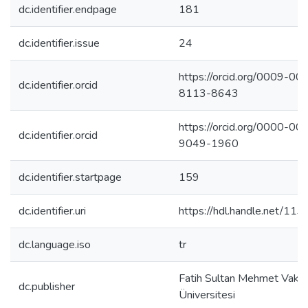
dc.identifier.endpage
181
dc.identifier.issue
24
https://orcid.org/0009-00
dc.identifier.orcid
8113-8643
https://orcid.org/0000-00
dc.identifier.orcid
9049-1960
dc.identifier.startpage
159
dc.identifier.uri
https://hdl.handle.net/11
dc.language.iso
tr
Fatih Sultan Mehmet Vakıf
dc.publisher
Üniversitesi