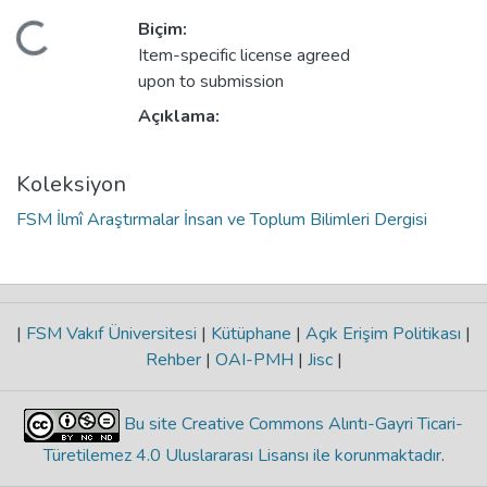
Biçim:
niyor...
Item-specific license agreed
upon to submission
Açıklama:
Koleksiyon
FSM İlmî Araştırmalar İnsan ve Toplum Bilimleri Dergisi
|
FSM Vakıf Üniversitesi
|
Kütüphane
|
Açık Erişim Politikası
|
Rehber
|
OAI-PMH
|
Jisc
|
Bu site Creative Commons Alıntı-Gayri Ticari-
Türetilemez 4.0 Uluslararası Lisansı ile korunmaktadır
.