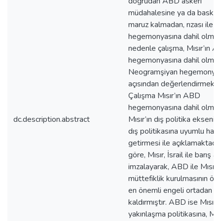
doğrudan ABD askeri
müdahalesine ya da baskıs
maruz kalmadan, rızası ile
hegemonyasına dahil olması
nedenle çalışma, Mısır’ın 
hegemonyasına dahil olmas
Neogramşiyan hegemonya 
açısından değerlendirmekte
Çalışma Mısır’ın ABD
hegemonyasına dahil olması
dc.description.abstract
Mısır’ın dış politika ekseni
dış politikasına uyumlu hale
getirmesi ile açıklamaktadı
göre, Mısır, İsrail ile barış 
imzalayarak, ABD ile Mısır 
müttefiklik kurulmasının ön
en önemli engeli ortadan
kaldırmıştır. ABD ise Mısır’ı
yakınlaşma politikasına, Mısı