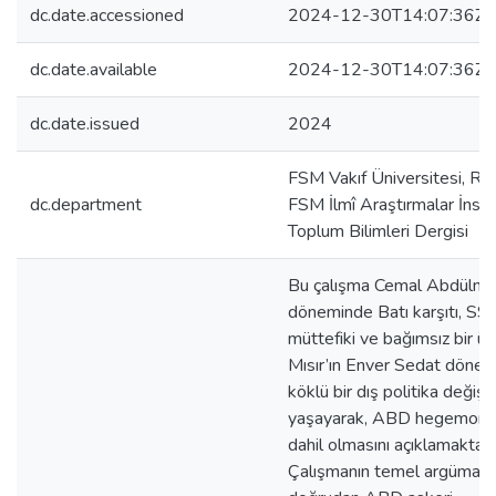
dc.date.accessioned
2024-12-30T14:07:36Z
dc.date.available
2024-12-30T14:07:36Z
dc.date.issued
2024
FSM Vakıf Üniversitesi, Rek
dc.department
FSM İlmî Araştırmalar İnsa
Toplum Bilimleri Dergisi
Bu çalışma Cemal Abdülnas
döneminde Batı karşıtı, SS
müttefiki ve bağımsız bir ül
Mısır’ın Enver Sedat döne
köklü bir dış politika değişi
yaşayarak, ABD hegemony
dahil olmasını açıklamaktadı
Çalışmanın temel argümanı; 