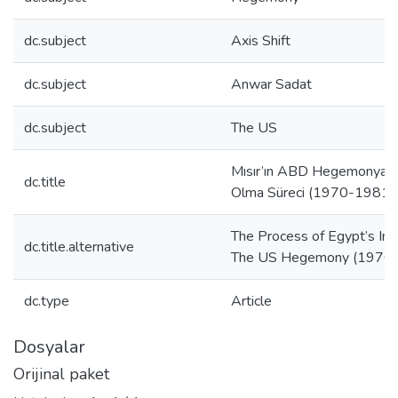
dc.subject
Axis Shift
dc.subject
Anwar Sadat
dc.subject
The US
Mısır’ın ABD Hegemonyası
dc.title
Olma Süreci (1970-1981)
The Process of Egypt’s Incl
dc.title.alternative
The US Hegemony (1970
dc.type
Article
Dosyalar
Orijinal paket