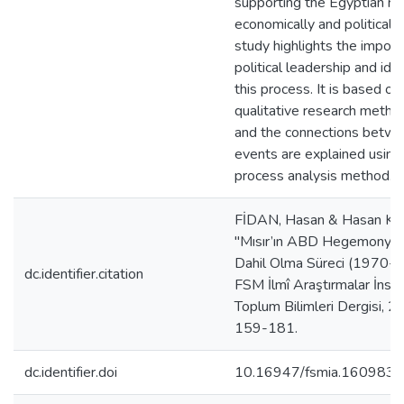
supporting the Egyptian rul
economically and politically
study highlights the import
political leadership and ide
this process. It is based on
qualitative research meth
and the connections betw
events are explained using
process analysis method.
FİDAN, Hasan & Hasan K
"Mısır’ın ABD Hegemonyas
Dahil Olma Süreci (1970-1
dc.identifier.citation
FSM İlmî Araştırmalar İnsa
Toplum Bilimleri Dergisi, 2
159-181.
dc.identifier.doi
10.16947/fsmia.1609838