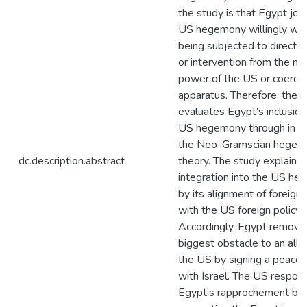
the study is that Egypt joi
US hegemony willingly wit
being subjected to direct 
or intervention from the mil
power of the US or coerciv
apparatus. Therefore, the 
evaluates Egypt’s inclusion
US hegemony through in t
the Neo-Gramscian hegem
dc.description.abstract
theory. The study explains
integration into the US h
by its alignment of foreign 
with the US foreign policy.
Accordingly, Egypt remove
biggest obstacle to an alli
the US by signing a peace 
with Israel. The US respon
Egypt’s rapprochement by