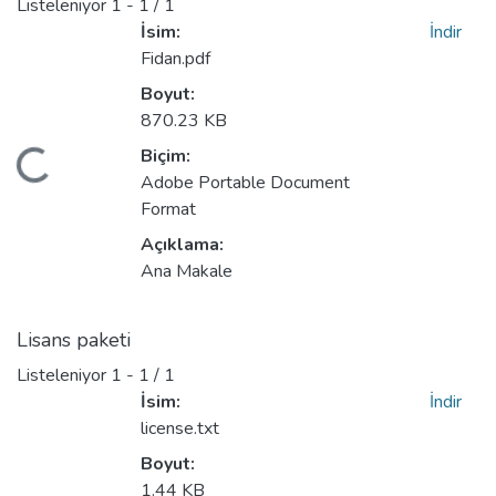
Listeleniyor
1 - 1 / 1
İsim:
İndir
Fidan.pdf
Boyut:
870.23 KB
Biçim:
niyor...
Adobe Portable Document
Format
Açıklama:
Ana Makale
Lisans paketi
Listeleniyor
1 - 1 / 1
İsim:
İndir
license.txt
Boyut:
1.44 KB