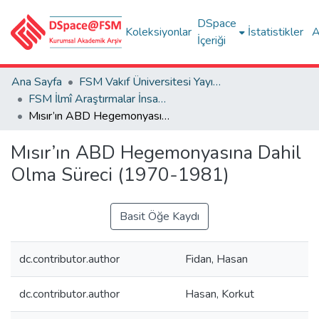
DSpace
Koleksiyonlar
İstatistikler
A
İçeriği
Ana Sayfa
FSM Vakıf Üniversitesi Yayınları / Publications of FSM Vakif University
FSM İlmî Araştırmalar İnsan ve Toplum Bilimleri Dergisi
Mısır’ın ABD Hegemonyasına Dahil Olma Süreci (1970-1981)
Mısır’ın ABD Hegemonyasına Dahil
Olma Süreci (1970-1981)
Basit Öğe Kaydı
dc.contributor.author
Fidan, Hasan
dc.contributor.author
Hasan, Korkut