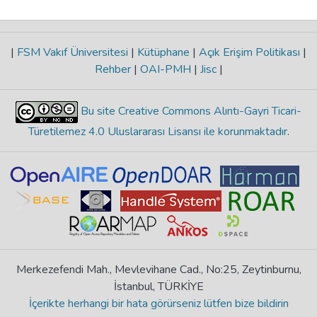
|
FSM Vakıf Üniversitesi
|
Kütüphane
|
Açık Erişim Politikası
|
Rehber
|
OAI-PMH
|
Jisc
|
Bu site Creative Commons Alıntı-Gayri Ticari-
Türetilemez 4.0 Uluslararası Lisansı ile korunmaktadır
.
Merkezefendi Mah., Mevlevihane Cad., No:25, Zeytinburnu,
İstanbul, TÜRKİYE
İçerikte herhangi bir hata görürseniz lütfen bize bildirin