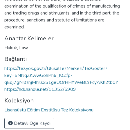
examination of the qualification of crimes of manufacturing
and trading drugs and stimulants, and in the third part, the
procedure, sanctions and statute of limitations are
examined.
Anahtar Kelimeler
Hukuk
,
Law
Bağlantı
https://tez.yok.gov.tr/UlusalTezMerkezi/TezGoster?
key=5NNqZKwwGohPh6_KCcfp-
qEqj7gNi8znjMNlsx51geUOrHHYWeBLYFcyAKh2tb0Y
https://hdl.handle.net/11352/5909
Koleksiyon
Lisansüstü Eğitim Enstitüsü Tez Koleksiyonu
Detaylı Öğe Kaydı