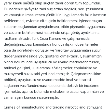
yarar kamu sağlığı olup suçtan zarar gören tüm toplumdur.
Bu nedenle şikâyete tabi suçlardan değildir, soruşturulması
ve kovuşturulması resen yürütülür. Uygulamada failin kastının
belirlenmesi, eylemin niteliğinin belirlenmesi, işlenen suçun
kullanım suçlarından ayrıştırılması, etkin pişmanlık uygulaması
ve cezanın belirlenmesi hallerinde sıkça görüş ayrılıklarına
rastlanmaktadır. Türk Ceza Kanunu ve çalışmamızda
değindiğimiz bazı kanunlarda konuya ilişkin düzenlemeler
olsa da öğretideki görüşler ve Yargıtay uygulamaları suçun
değerlendirmesinde yol gösterici olmaktadır. Çalışmamızın
birinci bölümünde uyuşturucu ve uyarıcı maddelerin türleri,
tarihsel gelişimi, uluslararası sözleşmeler, topluluklar ve
mukayeseli hukuktaki yeri incelenmiştir. Çalışmamızın ikinci
bölümü, uyuşturucu ve uyarıcı madde imal ve ticareti
suçlarının vasıflandırılması hususunda detaylı bir inceleme
içermekle, üçüncü bölümde muhakeme usulü, yaptırımları ve
zamanaşımı konusu incelenmiştir.
Crimes of manufacturing and trading narcotic and stimulant