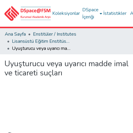
DSpace
Koleksiyonlar
İstatistikler
A
İçeriği
Ana Sayfa
Enstitüler / Institutes
Lisansüstü Eğitim Enstitüsü Tez Koleksiyonu
Uyuşturucu veya uyarıcı madde imal ve ticareti suçları
Uyuşturucu veya uyarıcı madde imal
ve ticareti suçları
Yükleniyor...