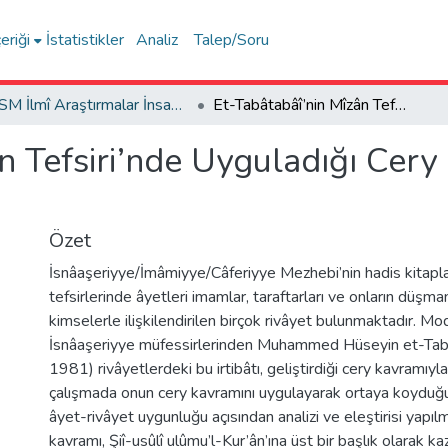
eriği
İstatistikler
Analiz
Talep/Soru
FSM İlmî Araştırmalar İnsan ve Toplum Bilimleri Dergisi
Et-Tabâtabâî’nin Mîzân Tefsiri’nde Uyguladığı Cery (الجَرْي) Kavramının Arka Planı
i’nde Uyguladığı Cery (الجَرْي) Kavramını
Özet
İsnâaşeriyye/İmâmiyye/Câferiyye Mezhebi’nin hadis kitapla
tefsirlerinde âyetleri imamlar, taraftarları ve onların düşman
kimselerle ilişkilendirilen birçok rivâyet bulunmaktadır. 
İsnâaşeriyye müfessirlerinden Muhammed Hüseyin et-Ta
1981) rivâyetlerdeki bu irtibâtı, geliştirdiği cery kavramıyl
çalışmada onun cery kavramını uygulayarak ortaya koyduğu
âyet-rivâyet uygunluğu açısından analizi ve eleştirisi yapılm
kavramı, Şiî-usûlî ulûmu’l-Kur’ân’ına üst bir başlık olarak 