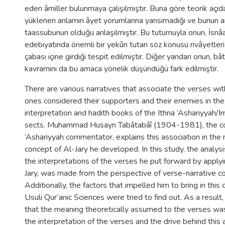
eden âmiller bulunmaya çalışılmıştır. Buna göre teorik açıda
yüklenen anlamın âyet yorumlarına yansımadığı ve bunun 
taassubunun olduğu anlaşılmıştır. Bu tutumuyla onun, İsnâ
edebiyatında önemli bir yekûn tutan söz konusu rivâyetle
çabası içine girdiği tespit edilmiştir. Diğer yandan onun, bâtı
kavramını da bu amaca yönelik düşündüğü fark edilmiştir.
There are various narratives that associate the verses wi
ones considered their supporters and their enemies in the
interpretation and hadith books of the Ithna ‘Ashariyyah/I
sects. Muhammad Husayn Tabâtabâî (1904-1981), the c
‘Ashariyyah commentator, explains this association in the 
concept of Al-Jary he developed. In this study, the analysi
the interpretations of the verses he put forward by apply
Jary, was made from the perspective of verse-narrative co
Additionally, the factors that impelled him to bring in this
Usuli Qur’anic Sciences were tried to find out. As a result
that the meaning theoretically assumed to the verses was
the interpretation of the verses and the drive behind thi