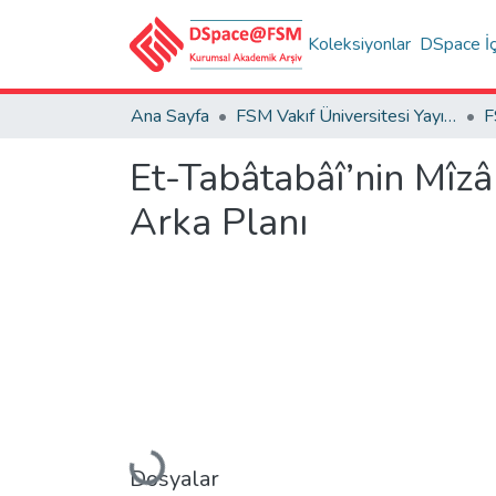
Koleksiyonlar
DSpace İç
Ana Sayfa
FSM Vakıf Üniversitesi Yayınları / Publications of FSM Vakif University
Et-Tabâtabâî’nin Mîzân Tefsir
Arka Planı
Yükleniyor...
Dosyalar