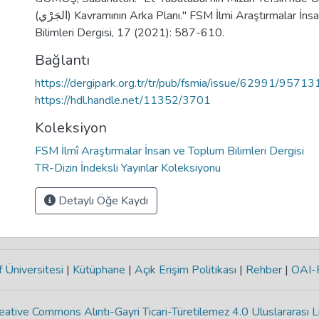
(الجَرْي) Kavramının Arka Planı." FSM İlmi Araştırmalar İnsan ve Toplum
Bilimleri Dergisi, 17 (2021): 587-610.
Bağlantı
https://dergipark.org.tr/tr/pub/fsmia/issue/62991/95713
https://hdl.handle.net/11352/3701
Koleksiyon
FSM İlmî Araştırmalar İnsan ve Toplum Bilimleri Dergisi
TR-Dizin İndeksli Yayınlar Koleksiyonu
Detaylı Öğe Kaydı
 Üniversitesi
|
Kütüphane
|
Açık Erişim Politikası
|
Rehber
|
OAI
eative Commons Alıntı-Gayri Ticari-Türetilemez 4.0 Uluslararası L