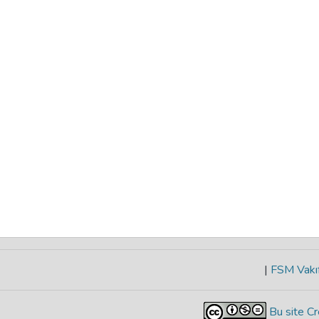
|
FSM Vakıf
Bu site Cr