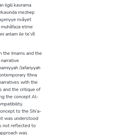
n ilgili kavrama
arkasında mezhep
aşeriyye rivâyet
ri muhâfaza etme
ni anlam ile te’vîl
th the Imams and the
 narrative
mamiyyah /Jafariyyah
ontemporary Ithna
narratives with the
s and the critique of
ing the concept Al-
mpatibility.
 concept to the Shi’a-
, it was understood
 not reflected to
s approach was