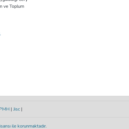
1
-PMH
|
Jisc
|
isansı ile korunmaktadır
.