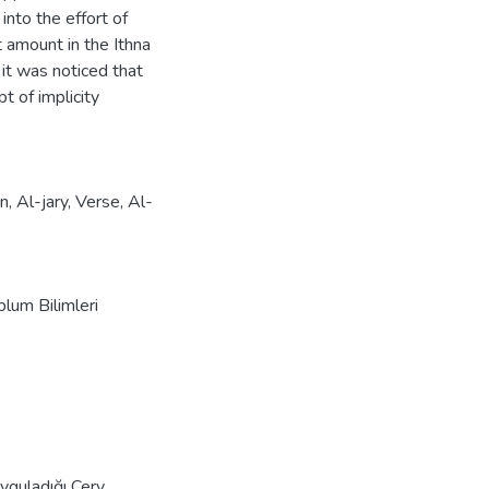
into the effort of
t amount in the Ithna
 it was noticed that
t of implicity
on
,
Al-jary
,
Verse
,
Al-
plum Bilimleri
yguladığı Cery