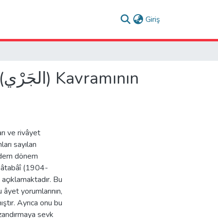
(current)
Giriş
n
rı ve rivâyet
ları sayılan
Modern dönem
bâtabâî (1904-
a açıklamaktadır. Bu
 âyet yorumlarının,
ıştır. Ayrıca onu bu
kazandırmaya sevk