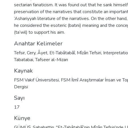
sectarian fanaticism. It was found out that he sank himself 
preservation of the narratives that constitute an importan
‘Ashariyyah literature of the narratives. On the other hand,
he considered the esoteric (batıni) meaning and the concep
(ta’wil) to support his aim.
Anahtar Kelimeler
Tefsir
,
Cery
,
Âyet
,
Et-Tabâtabâî
,
Mîzân Tefsiri
,
Interpretati
Tabatabai
,
Tafseer al-Mizan
Kaynak
FSM Vakıf Üniversitesi, FSM İlmî Araştırmalar İnsan ve To
Dergisi
Sayı
17
Künye
GÜMÜŞ, Sabahattin. "Et-Tabâtabâî’nin Mîzân Tefsiri’nde U