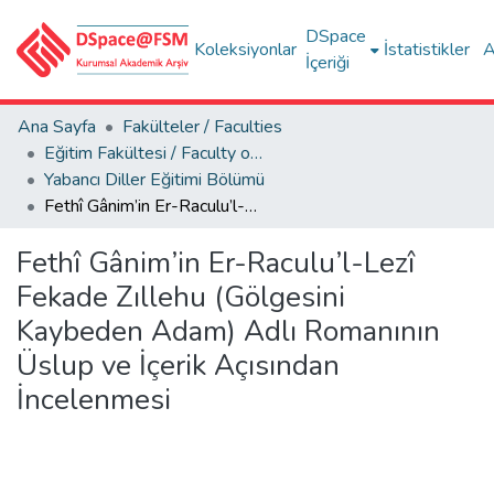
DSpace
Koleksiyonlar
İstatistikler
A
İçeriği
Ana Sayfa
Fakülteler / Faculties
Eğitim Fakültesi / Faculty of Education
Yabancı Diller Eğitimi Bölümü
Fethî Gânim’in Er-Raculu’l-Lezî Fekade Zıllehu (Gölgesini Kaybeden Adam) Adlı Romanının Üslup ve İçerik Açısından İncelenmesi
Fethî Gânim’in Er-Raculu’l-Lezî
Fekade Zıllehu (Gölgesini
Kaybeden Adam) Adlı Romanının
Üslup ve İçerik Açısından
İncelenmesi