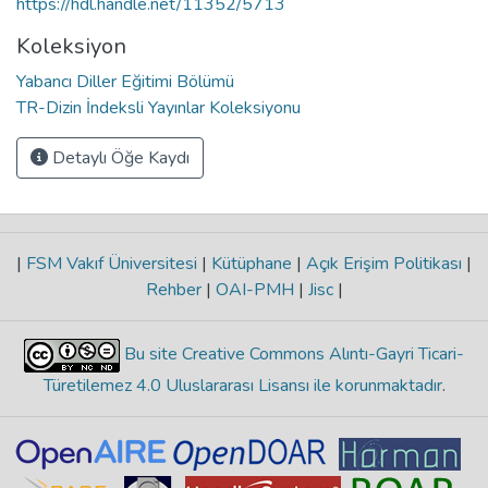
https://hdl.handle.net/11352/5713
Koleksiyon
Yabancı Diller Eğitimi Bölümü
TR-Dizin İndeksli Yayınlar Koleksiyonu
Detaylı Öğe Kaydı
|
FSM Vakıf Üniversitesi
|
Kütüphane
|
Açık Erişim Politikası
|
Rehber
|
OAI-PMH
|
Jisc
|
Bu site Creative Commons Alıntı-Gayri Ticari-
Türetilemez 4.0 Uluslararası Lisansı ile korunmaktadır
.