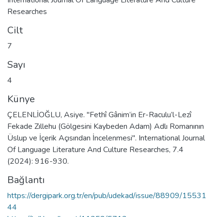
Researches
Cilt
7
Sayı
4
Künye
ÇELENLİOĞLU, Asiye. "Fethî Gânim’in Er-Raculu’l-Lezî
Fekade Zıllehu (Gölgesini Kaybeden Adam) Adlı Romanının
Üslup ve İçerik Açısından İncelenmesi". International Journal
Of Language Literature And Culture Researches, 7.4
(2024): 916-930.
Bağlantı
https://dergipark.org.tr/en/pub/udekad/issue/88909/15531
44