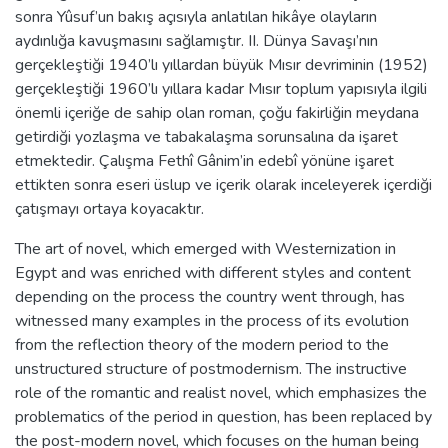
sonra Yûsuf’un bakış açısıyla anlatılan hikâye olayların
aydınlığa kavuşmasını sağlamıştır. II. Dünya Savaşı’nın
gerçekleştiği 1940’lı yıllardan büyük Mısır devriminin (1952)
gerçekleştiği 1960’lı yıllara kadar Mısır toplum yapısıyla ilgili
önemli içeriğe de sahip olan roman, çoğu fakirliğin meydana
getirdiği yozlaşma ve tabakalaşma sorunsalına da işaret
etmektedir. Çalışma Fethî Gânim’in edebî yönüne işaret
ettikten sonra eseri üslup ve içerik olarak inceleyerek içerdiği
çatışmayı ortaya koyacaktır.
The art of novel, which emerged with Westernization in
Egypt and was enriched with different styles and content
depending on the process the country went through, has
witnessed many examples in the process of its evolution
from the reflection theory of the modern period to the
unstructured structure of postmodernism. The instructive
role of the romantic and realist novel, which emphasizes the
problematics of the period in question, has been replaced by
the post-modern novel, which focuses on the human being