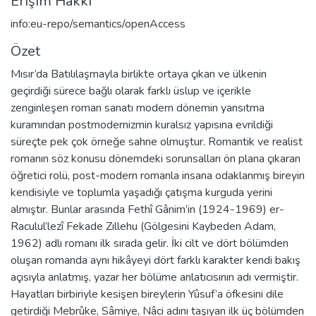
Erişim Hakkı
info:eu-repo/semantics/openAccess
Özet
Mısır’da Batılılaşmayla birlikte ortaya çıkan ve ülkenin
geçirdiği sürece bağlı olarak farklı üslup ve içerikle
zenginleşen roman sanatı modern dönemin yansıtma
kuramından postmodernizmin kuralsız yapısına evrildiği
süreçte pek çok örneğe sahne olmuştur. Romantik ve realist
romanın söz konusu dönemdeki sorunsalları ön plana çıkaran
öğretici rolü, post-modern romanla insana odaklanmış bireyin
kendisiyle ve toplumla yaşadığı çatışma kurguda yerini
almıştır. Bunlar arasında Fethî Gânim’in (1924-1969) er-
Raculul’lezî Fekade Zıllehu (Gölgesini Kaybeden Adam,
1962) adlı romanı ilk sırada gelir. İki cilt ve dört bölümden
oluşan romanda aynı hikâyeyi dört farklı karakter kendi bakış
açısıyla anlatmış, yazar her bölüme anlatıcısının adı vermiştir.
Hayatları birbiriyle kesişen bireylerin Yûsuf’a öfkesini dile
getirdiği Mebrûke, Sâmiye, Nâci adını taşıyan ilk üç bölümden