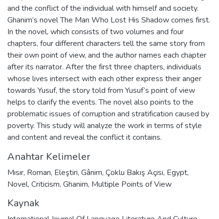
and the conflict of the individual with himself and society.
Ghanim’s novel The Man Who Lost His Shadow comes first.
In the novel, which consists of two volumes and four
chapters, four different characters tell the same story from
their own point of view, and the author names each chapter
after its narrator. After the first three chapters, individuals
whose lives intersect with each other express their anger
towards Yusuf, the story told from Yusuf’s point of view
helps to clarify the events. The novel also points to the
problematic issues of corruption and stratification caused by
poverty. This study will analyze the work in terms of style
and content and reveal the conflict it contains.
Anahtar Kelimeler
Mısır
,
Roman
,
Eleştiri
,
Gânim
,
Çoklu Bakış Açısı
,
Egypt
,
Novel
,
Criticism
,
Ghanim
,
Multiple Points of View
Kaynak
International Journal Of Language Literature And Culture