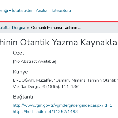
eriği
İstatistikler
Analiz
Talep/Soru
akıflar Dergisi
Osmanlı Mimarisi Tarihinin Otantik Yazma Kaynakları
hinin Otantik Yazma Kaynakla
Özet
[No Abstract Available]
Künye
ERDOĞAN, Muzaffer. "Osmanlı Mimarisi Tarihinin Otantik 
Vakıflar Dergisi, 6 (1965): 111-136.
Bağlantı
http://www.vgm.gov.tr/vgmdergi/dergiindex.aspx?Id=1
https://hdl.handle.net/11352/1493