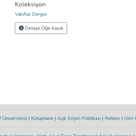
Koleksiyon
Vakıflar Dergisi
Detaylı Öğe Kaydı
 Üniversitesi
|
Kütüphane
|
Açık Erişim Politikası
|
Rehber
|
OAI