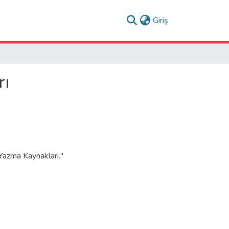
(current)
Giriş
rı
Yazma Kaynakları."