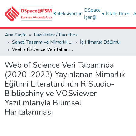
DSpace
Koleksiyonlar
İstatistikler
A
İçeriği
Ana Sayfa
Fakülteler / Faculties
Sanat, Tasarım ve Mimarlık Fakültesi / Faculty of Arts, Design and Architecture
İç Mimarlık Bölümü
Web of Science Veri Tabanında (2020–2023) Yayınlanan Mimarlık Eğitimi Literatürünün R Studio-Biblioshiny ve VOSviewer Yazılımlarıyla Bilimsel Haritalanması
Web of Science Veri Tabanında
(2020–2023) Yayınlanan Mimarlık
Eğitimi Literatürünün R Studio-
Biblioshiny ve VOSviewer
Yazılımlarıyla Bilimsel
Haritalanması