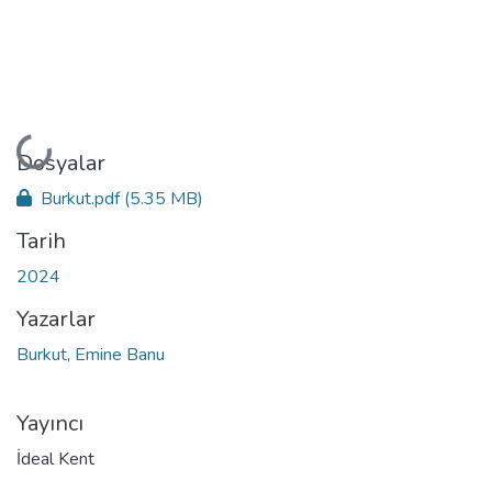
Yükleniyor...
Dosyalar
Burkut.pdf
(5.35 MB)
Tarih
2024
Yazarlar
Burkut, Emine Banu
Yayıncı
İdeal Kent