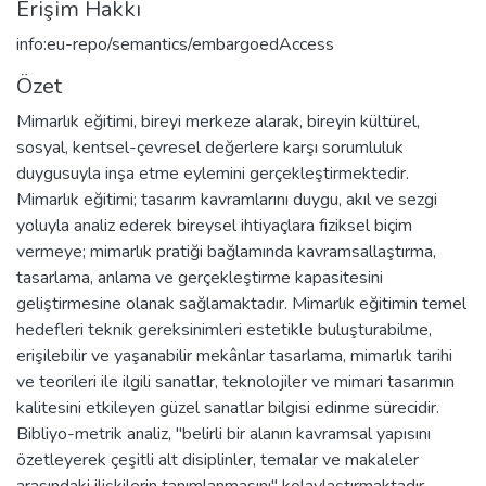
Erişim Hakkı
info:eu-repo/semantics/embargoedAccess
Özet
Mimarlık eğitimi, bireyi merkeze alarak, bireyin kültürel,
sosyal, kentsel-çevresel değerlere karşı sorumluluk
duygusuyla inşa etme eylemini gerçekleştirmektedir.
Mimarlık eğitimi; tasarım kavramlarını duygu, akıl ve sezgi
yoluyla analiz ederek bireysel ihtiyaçlara fiziksel biçim
vermeye; mimarlık pratiği bağlamında kavramsallaştırma,
tasarlama, anlama ve gerçekleştirme kapasitesini
geliştirmesine olanak sağlamaktadır. Mimarlık eğitimin temel
hedefleri teknik gereksinimleri estetikle buluşturabilme,
erişilebilir ve yaşanabilir mekânlar tasarlama, mimarlık tarihi
ve teorileri ile ilgili sanatlar, teknolojiler ve mimari tasarımın
kalitesini etkileyen güzel sanatlar bilgisi edinme sürecidir.
Bibliyo-metrik analiz, "belirli bir alanın kavramsal yapısını
özetleyerek çeşitli alt disiplinler, temalar ve makaleler
arasındaki ilişkilerin tanımlanmasını" kolaylaştırmaktadır.