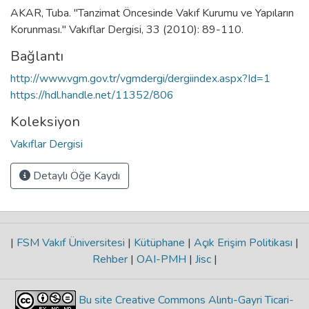
AKAR, Tuba. "Tanzimat Öncesinde Vakıf Kurumu ve Yapıların
Korunması." Vakıflar Dergisi, 33 (2010): 89-110.
Bağlantı
http://www.vgm.gov.tr/vgmdergi/dergiindex.aspx?Id=1
https://hdl.handle.net/11352/806
Koleksiyon
Vakıflar Dergisi
Detaylı Öğe Kaydı
|
FSM Vakıf Üniversitesi
|
Kütüphane
|
Açık Erişim Politikası
|
Rehber
|
OAI-PMH
|
Jisc
|
Bu site Creative Commons Alıntı-Gayri Ticari-