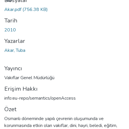
Yükleniyor...
Dosyalar
Akar.pdf
(756.38 KB)
Tarih
2010
Yazarlar
Akar, Tuba
Yayıncı
Vakıflar Genel Müdürlüğü
Erişim Hakkı
info:eu-repo/semantics/openAccess
Özet
Osmanlı döneminde yapılı çevrenin oluşumunda ve
korunmasında etkin olan vakıflar, dini, hayri, beledi, eğitim,