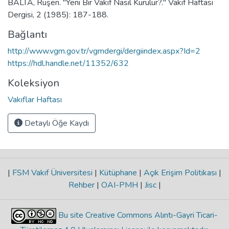
BALTA, Ruşen. "Yeni Bir Vakıf Nasıl Kurulur?." Vakıf Haftası
Dergisi, 2 (1985): 187-188.
Bağlantı
http://www.vgm.gov.tr/vgmdergi/dergiindex.aspx?Id=2
https://hdl.handle.net/11352/632
Koleksiyon
Vakıflar Haftası
Detaylı Öğe Kaydı
|
FSM Vakıf Üniversitesi
|
Kütüphane
|
Açık Erişim Politikası
|
Rehber
|
OAI-PMH
|
Jisc
|
Bu site Creative Commons Alıntı-Gayri Ticari-