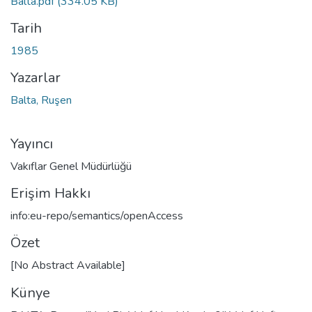
Balta.pdf
(334.05 KB)
Tarih
1985
Yazarlar
Balta, Ruşen
Yayıncı
Vakıflar Genel Müdürlüğü
Erişim Hakkı
info:eu-repo/semantics/openAccess
Özet
[No Abstract Available]
Künye