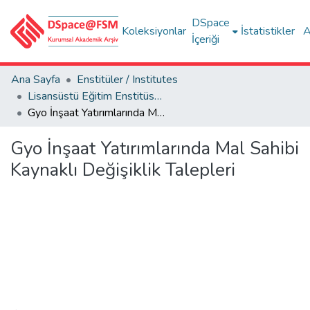
DSpace
Koleksiyonlar
İstatistikler
A
İçeriği
Ana Sayfa
Enstitüler / Institutes
Lisansüstü Eğitim Enstitüsü Tez Koleksiyonu
Gyo İnşaat Yatırımlarında Mal Sahibi Kaynaklı Değişiklik Talepleri
Gyo İnşaat Yatırımlarında Mal Sahibi
Kaynaklı Değişiklik Talepleri