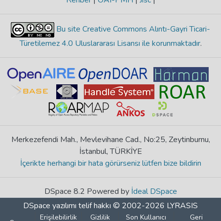
Rehber
|
OAI-PMH
|
Jisc
|
Bu site Creative Commons Alıntı-Gayri Ticari-
Türetilemez 4.0 Uluslararası Lisansı ile korunmaktadır
.
Merkezefendi Mah., Mevlevihane Cad., No:25, Zeytinburnu,
İstanbul, TÜRKİYE
İçerikte herhangi bir hata görürseniz lütfen bize bildirin
DSpace 8.2 Powered by
İdeal DSpace
DSpace yazılımı
telif hakkı © 2002-2026
LYRASIS
Erişilebilirlik
Gizlilik
Son Kullanıcı
Geri