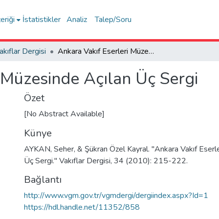
eriği
İstatistikler
Analiz
Talep/Soru
akıflar Dergisi
Ankara Vakıf Eserleri Müzesinde Açılan Üç Sergi
 Müzesinde Açılan Üç Sergi
Özet
[No Abstract Available]
Künye
AYKAN, Seher, & Şükran Özel Kayral. "Ankara Vakıf Eserl
Üç Sergi." Vakıflar Dergisi, 34 (2010): 215-222.
Bağlantı
http://www.vgm.gov.tr/vgmdergi/dergiindex.aspx?Id=1
https://hdl.handle.net/11352/858