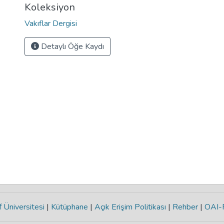
Koleksiyon
Vakıflar Dergisi
Detaylı Öğe Kaydı
 Üniversitesi
|
Kütüphane
|
Açık Erişim Politikası
|
Rehber
|
OAI