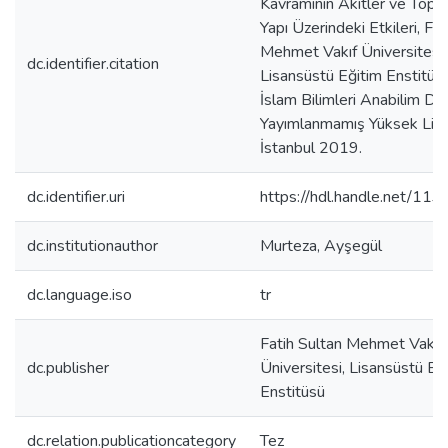
Kavramının Akitler ve Topl
Yapı Üzerindeki Etkileri, Fat
Mehmet Vakıf Üniversitesi
dc.identifier.citation
Lisansüstü Eğitim Enstitüs
İslam Bilimleri Anabilim Dalı
Yayımlanmamış Yüksek Lisa
İstanbul 2019.
dc.identifier.uri
https://hdl.handle.net/11
dc.institutionauthor
Murteza, Ayşegül
dc.language.iso
tr
Fatih Sultan Mehmet Vakıf
dc.publisher
Üniversitesi, Lisansüstü Eğ
Enstitüsü
dc.relation.publicationcategory
Tez