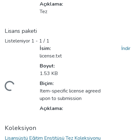
Açıklama:
Tez
Lisans paketi
Listeleniyor
1 - 1 / 1
İsim:
İndir
license.txt
Boyut:
eniyor...
1.53 KB
Biçim:
Item-specific license agreed
upon to submission
Açıklama:
Koleksiyon
Lisansüstü Eğitim Enstitüsü Tez Koleksiyonu