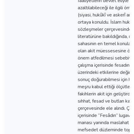
faaliyetlerin devlet eliyle na
azaltılabileceği ile ilgili örn
(siyasi, hukûkî ve askerî an
ortaya konuldu. İslam huku
sözleşmeler çerçevesinde 
literatürüne bakıldığında, 
sahasının en temel konuları
olan akit müessesesine öze
önem atfedilmesi sebebiyle
çalışma içerisinde fesadın ak
üzerindeki etkilerine değinil
sonuç doğurabilmesi için h
meşru kabul ettiği ölçütler 
fakihlerin akit için geliştirdiğ
sıhhat, fesad ve butlan kav
çerçevesinde ele alındı. Ça
içerisinde “Fesâdın” lugavî v
manası yanında maslahat v
mefsedet düzleminde topl