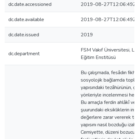
dc.date.accessioned
2019-08-27T12:06:49Z
dc.date.available
2019-08-27T12:06:49Z
dc.date.issued
2019
FSM Vakıf Üniversitesi, Li
dc.department
Eğitim Enstitüsü
Bu çalışmada, fesâdın fıkhî 
sosyolojik bağlamda toplu
yapısındaki tezâhürünün, çeş
yönleriyle incelenmesi hede
Bu amaçla ferdin ahlâkî ve v
şuurundaki eksikliklerin insâ
değerlere zarar vererek to
yapısını nasıl bozduğu izah e
Cemiyette, düzeni bozucu