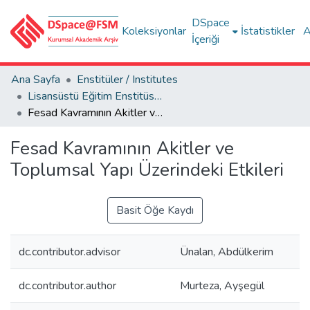
DSpace
Koleksiyonlar
İstatistikler
A
İçeriği
Ana Sayfa
Enstitüler / Institutes
Lisansüstü Eğitim Enstitüsü Tez Koleksiyonu
Fesad Kavramının Akitler ve Toplumsal Yapı Üzerindeki Etkileri
Fesad Kavramının Akitler ve
Toplumsal Yapı Üzerindeki Etkileri
Basit Öğe Kaydı
dc.contributor.advisor
Ünalan, Abdülkerim
dc.contributor.author
Murteza, Ayşegül