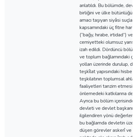
anlatıldı. Bu bölümde, devle
birliğini ve ülke bütünlüğü
amacı taşıyan siyâsi suçlar
kapsamındaki üç fitne harek
(“bağy, hırabe, irtidad”) ve 
cemiyetteki olumsuz yansım
izah edildi. Dördüncü bölüm
ve toplum bağlamındaki ç
yolları üzerinde durulup, de
teşkîlat yapısındaki hisbe
teşkilatının toplumsal ahlâkı
faaliyetleri tanzim etmesi v
önlemedeki katkılarına değin
Ayrıca bu bölüm içerisinde 
devleti ve devlet başkanını
ilgilendiren yönü değerlendir
bu bağlamda devletin üzeri
düşen görevler askerî ve si