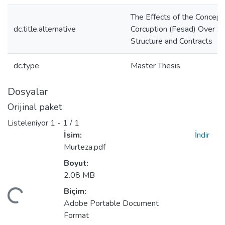
The Effects of the Concept
dc.title.alternative
Corcuption (Fesad) Over So
Structure and Contracts
dc.type
Master Thesis
Dosyalar
Orijinal paket
Listeleniyor
1 - 1 / 1
İsim:
İndir
Murteza.pdf
Boyut:
eniyor...
2.08 MB
Biçim:
Adobe Portable Document
Format