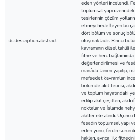
eden yönleri incelendi. Fes
toplumsal yapı üzerindeki 
tesirlerinin çözüm yollarını i
etmeyi hedefleyen bu çalışm
dört bölüm ve sonuç bölüm
dc.description.abstract
oluşmaktadır. Birinci bölü
kavramının dilsel tahlîli ile b
fitne ve herc bağlamında
değerlendirilmesi ve fesâdın
manâda tanımı yapılıp, mas
mefsedet kavramları incelend
bölümde akit teorisi, akdin 
ve toplum hayatındaki yeri 
edilip akit çeşitleri, akdi if
noktalar ve İslamda nehy e
akitler ele alındı. Üçüncü 
fesadın toplumsal yapı ve f
eden yönü, ferdin sorumlul
hakları, ayrıca “ilk fitnecini