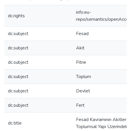
info:eu-
dc.rights
repo/semantics/openAcce
dc.subject
Fesad
dc.subject
Akit
dc.subject
Fitne
dc.subject
Toplum
dc.subject
Devlet
dc.subject
Fert
Fesad Kavramının Akitler v
dc.title
Toplumsal Yapı Üzerindeki E