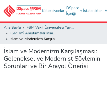
DSpace
Koleksiyonlar
İstatistikler
A
İçeriği
Ana Sayfa
FSM Vakıf Üniversitesi Yayınları / Publications of FSM Vakif University
FSM İlmî Araştırmalar İnsan ve Toplum Bilimleri Dergisi
İslam ve Modernizm Karşılaşması: Geleneksel ve Modernist Söylemin Sorunları ve Bir Arayol Önerisi
İslam ve Modernizm Karşılaşması:
Geleneksel ve Modernist Söylemin
Sorunları ve Bir Arayol Önerisi