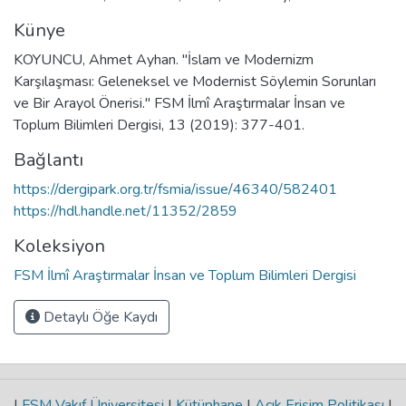
Künye
KOYUNCU, Ahmet Ayhan. "İslam ve Modernizm
Karşılaşması: Geleneksel ve Modernist Söylemin Sorunları
ve Bir Arayol Önerisi." FSM İlmî Araştırmalar İnsan ve
Toplum Bilimleri Dergisi, 13 (2019): 377-401.
Bağlantı
https://dergipark.org.tr/fsmia/issue/46340/582401
https://hdl.handle.net/11352/2859
Koleksiyon
FSM İlmî Araştırmalar İnsan ve Toplum Bilimleri Dergisi
Detaylı Öğe Kaydı
|
FSM Vakıf Üniversitesi
|
Kütüphane
|
Açık Erişim Politikası
|