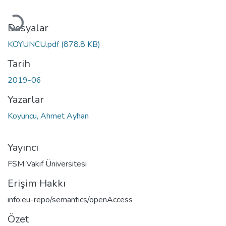
Yükleniyor...
Dosyalar
KOYUNCU.pdf
(878.8 KB)
Tarih
2019-06
Yazarlar
Koyuncu, Ahmet Ayhan
Yayıncı
FSM Vakıf Üniversitesi
Erişim Hakkı
info:eu-repo/semantics/openAccess
Özet