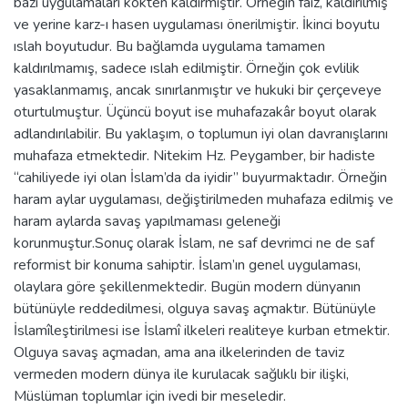
bazı uygulamaları kökten kaldırmıştır. Örneğin faiz, kaldırılmış
ve yerine karz-ı hasen uygulaması önerilmiştir. İkinci boyutu
ıslah boyutudur. Bu bağlamda uygulama tamamen
kaldırılmamış, sadece ıslah edilmiştir. Örneğin çok evlilik
yasaklanmamış, ancak sınırlanmıştır ve hukuki bir çerçeveye
oturtulmuştur. Üçüncü boyut ise muhafazakâr boyut olarak
adlandırılabilir. Bu yaklaşım, o toplumun iyi olan davranışlarını
muhafaza etmektedir. Nitekim Hz. Peygamber, bir hadiste
“cahiliyede iyi olan İslam’da da iyidir” buyurmaktadır. Örneğin
haram aylar uygulaması, değiştirilmeden muhafaza edilmiş ve
haram aylarda savaş yapılmaması geleneği
korunmuştur.Sonuç olarak İslam, ne saf devrimci ne de saf
reformist bir konuma sahiptir. İslam’ın genel uygulaması,
olaylara göre şekillenmektedir. Bugün modern dünyanın
bütünüyle reddedilmesi, olguya savaş açmaktır. Bütünüyle
İslamîleştirilmesi ise İslamî ilkeleri realiteye kurban etmektir.
Olguya savaş açmadan, ama ana ilkelerinden de taviz
vermeden modern dünya ile kurulacak sağlıklı bir ilişki,
Müslüman toplumlar için ivedi bir meseledir.