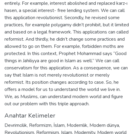
entirely. For example, interest abolished and replaced karz-ı
hasen, a special interest- free lending system. We can call
this application revolutionist. Secondly, he revised some
practices, for example polygamy didn’t prohibit, but it limited
and based on a legal framework. This applications can called
reformist. And thirdly, he didn’t change some practices and
allowed to go on them. For example, forbidden moths are
protected. In this context, Prophet Mohammad says “Good
things in Jahiliyya are good in Islam as well.” We can call
conservatism for this application. As a consequence, we can
say that Islam is not merely revolutionist or merely
reformist. Its position changes according to case. So, he
offers a model for us to understand the world we live in.
We, as Muslims, can understand modern world and figure
out our problem with this triple approach.
Anahtar Kelimeler
Devrimcilik
,
Reformizm
,
İslam
,
Modernlik
,
Modern dünya
,
Revolutionism
,
Reformism
,
Islam
,
Modernity
,
Modern world