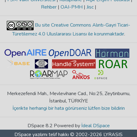
Rehber
|
OAI-PMH
|
Jisc
|
Bu site Creative Commons Alıntı-Gayri Ticari-
Türetilemez 4.0 Uluslararası Lisansı ile korunmaktadır
.
Merkezefendi Mah., Mevlevihane Cad., No:25, Zeytinburnu,
İstanbul, TÜRKİYE
İçerikte herhangi bir hata görürseniz lütfen bize bildirin
DSpace 8.2 Powered by
İdeal DSpace
DSpace yazılımı
telif hakkı © 2002-2026
LYRASIS