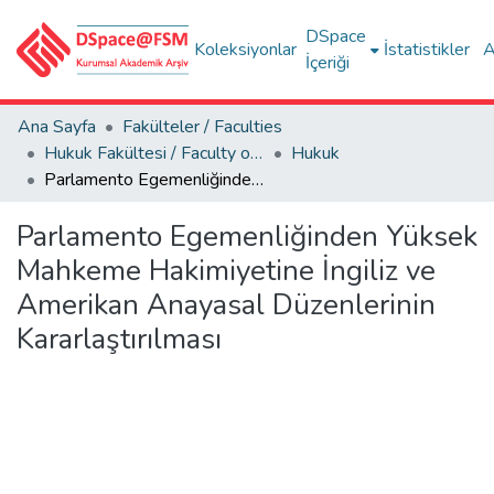
DSpace
Koleksiyonlar
İstatistikler
A
İçeriği
Ana Sayfa
Fakülteler / Faculties
Hukuk Fakültesi / Faculty of Law
Hukuk
Parlamento Egemenliğinden Yüksek Mahkeme Hakimiyetine İngiliz ve Amerikan Anayasal Düzenlerinin Kararlaştırılması
Parlamento Egemenliğinden Yüksek
Mahkeme Hakimiyetine İngiliz ve
Amerikan Anayasal Düzenlerinin
Kararlaştırılması