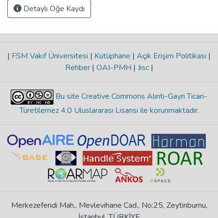
Detaylı Öğe Kaydı
|
FSM Vakıf Üniversitesi
|
Kütüphane
|
Açık Erişim Politikası
|
Rehber
|
OAI-PMH
|
Jisc
|
Bu site Creative Commons Alıntı-Gayri Ticari-
Türetilemez 4.0 Uluslararası Lisansı ile korunmaktadır
.
Merkezefendi Mah., Mevlevihane Cad., No:25, Zeytinburnu,
İstanbul, TÜRKİYE