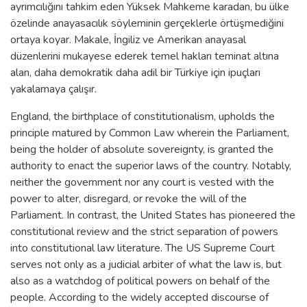
ayrımcılığını tahkim eden Yüksek Mahkeme karadan, bu ülke
özelinde anayasacılık söyleminin gerçeklerle örtüşmediğini
ortaya koyar. Makale, İngiliz ve Amerikan anayasal
düzenlerini mukayese ederek temel hakları teminat altına
alan, daha demokratik daha adil bir Türkiye için ipuçları
yakalamaya çalışır.
England, the birthplace of constitutionalism, upholds the
principle matured by Common Law wherein the Parliament,
being the holder of absolute sovereignty, is granted the
authority to enact the superior laws of the country. Notably,
neither the government nor any court is vested with the
power to alter, disregard, or revoke the will of the
Parliament. In contrast, the United States has pioneered the
constitutional review and the strict separation of powers
into constitutional law literature. The US Supreme Court
serves not only as a judicial arbiter of what the law is, but
also as a watchdog of political powers on behalf of the
people. According to the widely accepted discourse of