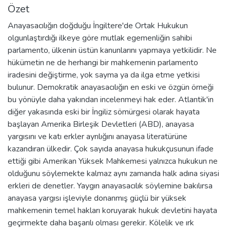
Özet
Anayasacılığın doğduğu İngiltere'de Ortak Hukukun
olgunlaştırdığı ilkeye göre mutlak egemenliğin sahibi
parlamento, ülkenin üstün kanunlarını yapmaya yetkilidir. Ne
hükümetin ne de herhangi bir mahkemenin parlamento
iradesini değiştirme, yok sayma ya da ilga etme yetkisi
bulunur. Demokratik anayasacılığın en eski ve özgün örneği
bu yönüyle daha yakından incelenmeyi hak eder. Atlantik'in
diğer yakasında eski bir İngiliz sömürgesi olarak hayata
başlayan Amerika Birleşik Devletleri (ABD), anayasa
yargısını ve katı erkler ayrılığını anayasa literatürüne
kazandıran ülkedir. Çok sayıda anayasa hukukçusunun ifade
ettiği gibi Amerikan Yüksek Mahkemesi yalnızca hukukun ne
olduğunu söylemekte kalmaz aynı zamanda halk adına siyasi
erkleri de denetler. Yaygın anayasacılık söylemine bakılırsa
anayasa yargısı işleviyle donanmış güçlü bir yüksek
mahkemenin temel hakları koruyarak hukuk devletini hayata
geçirmekte daha başarılı olması gerekir. Kölelik ve ırk