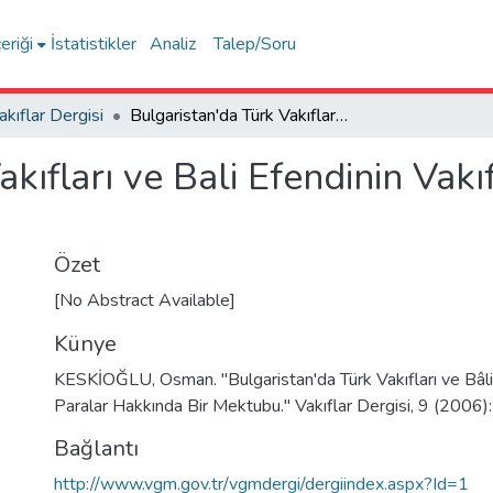
eriği
İstatistikler
Analiz
Talep/Soru
akıflar Dergisi
Bulgaristan'da Türk Vakıfları ve Bali Efendinin Vakıf Paralar Hakkında Bir Mektubu
kıfları ve Bali Efendinin Vak
Özet
[No Abstract Available]
Künye
KESKİOĞLU, Osman. "Bulgaristan'da Türk Vakıfları ve Bâli
Paralar Hakkında Bir Mektubu." Vakıflar Dergisi, 9 (2006)
Bağlantı
http://www.vgm.gov.tr/vgmdergi/dergiindex.aspx?Id=1