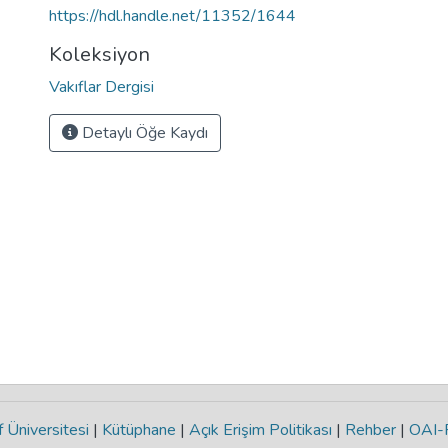
https://hdl.handle.net/11352/1644
Koleksiyon
Vakıflar Dergisi
Detaylı Öğe Kaydı
 Üniversitesi
|
Kütüphane
|
Açık Erişim Politikası
|
Rehber
|
OAI