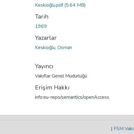
Keskioğlu.pdf
(5.64 MB)
Tarih
1969
Yazarlar
Keskioğlu, Osman
Yayıncı
Vakıflar Genel Müdürlüğü
Erişim Hakkı
info:eu-repo/semantics/openAccess
|
FSM Vakıf