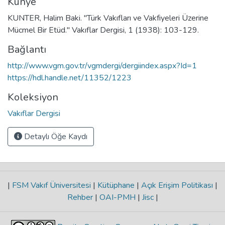
Künye
KUNTER, Halim Baki. "Türk Vakıfları ve Vakfiyeleri Üzerine
Mücmel Bir Etüd." Vakıflar Dergisi, 1 (1938): 103-129.
Bağlantı
http://www.vgm.gov.tr/vgmdergi/dergiindex.aspx?Id=1
https://hdl.handle.net/11352/1223
Koleksiyon
Vakıflar Dergisi
Detaylı Öğe Kaydı
|
FSM Vakıf Üniversitesi
|
Kütüphane
|
Açık Erişim Politikası
|
Rehber
|
OAI-PMH
|
Jisc
|