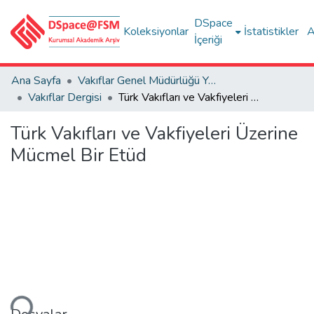
DSpace
Koleksiyonlar
İstatistikler
A
İçeriği
Ana Sayfa
Vakıflar Genel Müdürlüğü Yayınları
Vakıflar Dergisi
Türk Vakıfları ve Vakfiyeleri Üzerine Mücmel Bir Etüd
Türk Vakıfları ve Vakfiyeleri Üzerine
Mücmel Bir Etüd
niyor...