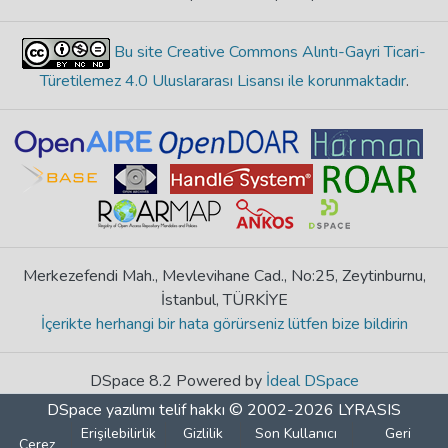
Bu site Creative Commons Alıntı-Gayri Ticari-
Türetilemez 4.0 Uluslararası Lisansı ile korunmaktadır
.
Merkezefendi Mah., Mevlevihane Cad., No:25, Zeytinburnu,
İstanbul, TÜRKİYE
İçerikte herhangi bir hata görürseniz lütfen bize bildirin
DSpace 8.2 Powered by
İdeal DSpace
DSpace yazılımı
telif hakkı © 2002-2026
LYRASIS
Erişilebilirlik
Gizlilik
Son Kullanıcı
Geri
Çerez