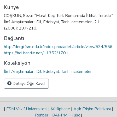
Künye
COŞKUN, Sezai. "Murat Koç, Türk Romanında İttihat Terakki."
İlmî Araştırmalar : Dil, Edebiyat, Tarih İncelemeleri, 21
(2006): 207-210.
Bağlantı
http://dergi.fsm.edu.tr/index.php/iadeti/article/view/534/556
https://hdl.handle.net/11352/1701
Koleksiyon
İlmî Araştırmalar : Dil, Edebiyat, Tarih İncelemeleri
Detaylı Öğe Kaydı
|
FSM Vakıf Üniversitesi
|
Kütüphane
|
Açık Erişim Politikası
|
Rehber
|
OAI-PMH
|
Jisc
|