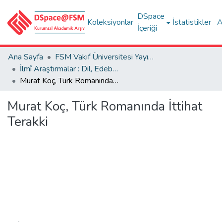
DSpace
Koleksiyonlar
İstatistikler
A
İçeriği
Ana Sayfa
FSM Vakıf Üniversitesi Yayınları / Publications of FSM Vakif University
İlmî Araştırmalar : Dil, Edebiyat, Tarih İncelemeleri
Murat Koç, Türk Romanında İttihat Terakki
Murat Koç, Türk Romanında İttihat
Terakki
Yükleniyor...