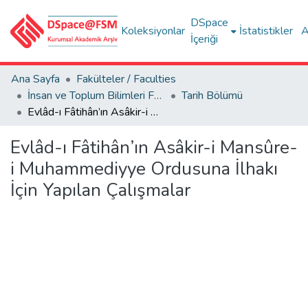
DSpace
Koleksiyonlar
İstatistikler
A
İçeriği
Ana Sayfa
Fakülteler / Faculties
İnsan ve Toplum Bilimleri Fakültesi / Faculty of Humanities and Social Sciences
Tarih Bölümü
Evlâd-ı Fâtihân’ın Asâkir-i Mansûre-i Muhammediyye Ordusuna İlhakı İçin Yapılan Çalışmalar
Evlâd-ı Fâtihân’ın Asâkir-i Mansûre-
i Muhammediyye Ordusuna İlhakı
İçin Yapılan Çalışmalar