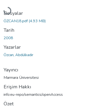
Yükleniyor...
Dosyalar
ÖZCAN18.pdf
(4.93 MB)
Tarih
2008
Yazarlar
Özcan, Abdülkadir
Yayıncı
Marmara Üniversitesi
Erişim Hakkı
info:eu-repo/semantics/openAccess
Özet