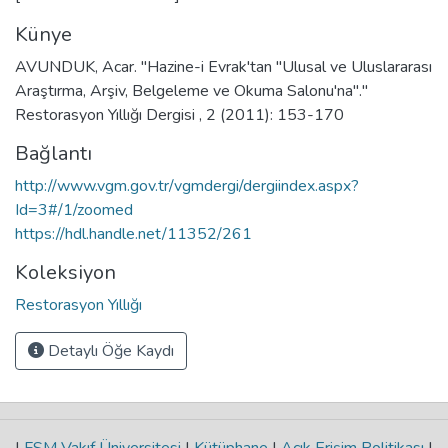
Künye
AVUNDUK, Acar. "Hazine-i Evrak'tan "Ulusal ve Uluslararası
Araştırma, Arşiv, Belgeleme ve Okuma Salonu'na"."
Restorasyon Yıllığı Dergisi , 2 (2011): 153-170
Bağlantı
http://www.vgm.gov.tr/vgmdergi/dergiindex.aspx?
Id=3#/1/zoomed
https://hdl.handle.net/11352/261
Koleksiyon
Restorasyon Yıllığı
Detaylı Öğe Kaydı