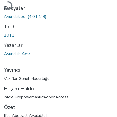
Dosyalar
Avunduk.pdf
(4.01 MB)
Tarih
2011
Yazarlar
Avunduk, Acar
Yayıncı
Vakıflar Genel Müdürlüğü
Erişim Hakkı
info:eu-repo/semantics/openAccess
Özet
[No Abstract Available]