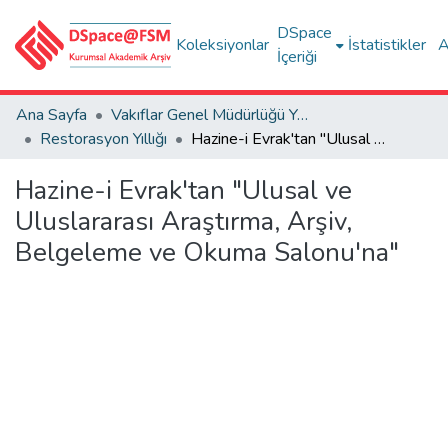
DSpace
Koleksiyonlar
İstatistikler
A
İçeriği
Ana Sayfa
Vakıflar Genel Müdürlüğü Yayınları
Restorasyon Yıllığı
Hazine-i Evrak'tan "Ulusal ve Uluslararası Araştırma, Arşiv, Belgeleme ve Okuma Salonu'na"
Hazine-i Evrak'tan "Ulusal ve
Uluslararası Araştırma, Arşiv,
Belgeleme ve Okuma Salonu'na"
Yükleniyor...