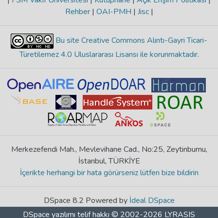
|
FSM Vakıf Üniversitesi
|
Kütüphane
|
Açık Erişim Politikası
|
Rehber
|
OAI-PMH
|
Jisc
|
Bu site Creative Commons Alıntı-Gayri Ticari-
Türetilemez 4.0 Uluslararası Lisansı ile korunmaktadır
.
Merkezefendi Mah., Mevlevihane Cad., No:25, Zeytinburnu,
İstanbul, TÜRKİYE
İçerikte herhangi bir hata görürseniz lütfen bize bildirin
DSpace 8.2 Powered by
İdeal DSpace
DSpace yazılımı
telif hakkı © 2002-2026
LYRASIS