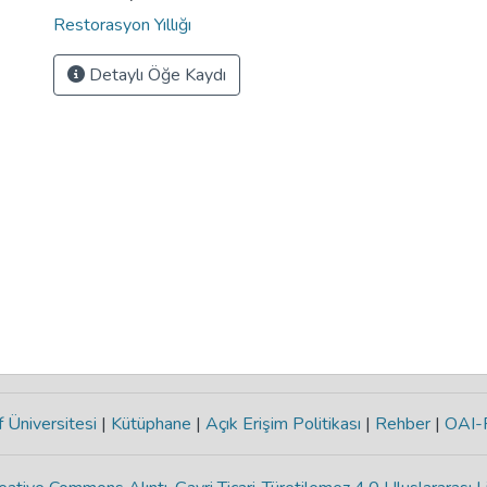
Restorasyon Yıllığı
Detaylı Öğe Kaydı
 Üniversitesi
|
Kütüphane
|
Açık Erişim Politikası
|
Rehber
|
OAI