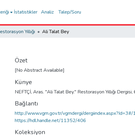
eriği
İstatistikler
Analiz
Talep/Soru
estorasyon Yıllığı
Ali Talat Bey
Özet
[No Abstract Available]
Künye
NEFTÇİ, Aras. "Ali Talat Bey." Restorasyon Yıllığı Dergisi
Bağlantı
http://www.vgm.gov.tr/vgmdergi/dergiindex.aspx?Id=3#
https://hdl.handle.net/11352/406
Koleksiyon