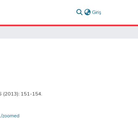
(current)
Giriş
, 6 (2013): 151-154.
/1/zoomed