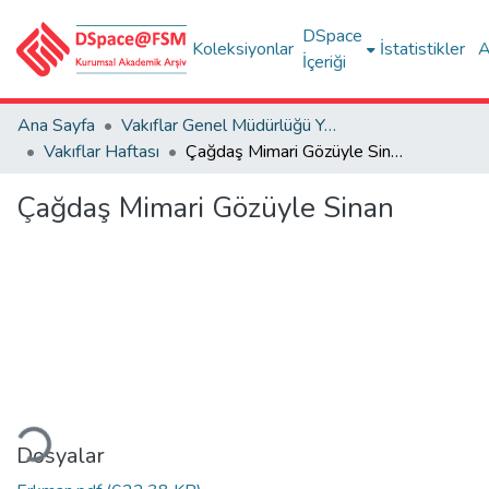
DSpace
Koleksiyonlar
İstatistikler
A
İçeriği
Ana Sayfa
Vakıflar Genel Müdürlüğü Yayınları
Vakıflar Haftası
Çağdaş Mimari Gözüyle Sinan
Çağdaş Mimari Gözüyle Sinan
niyor...
Dosyalar