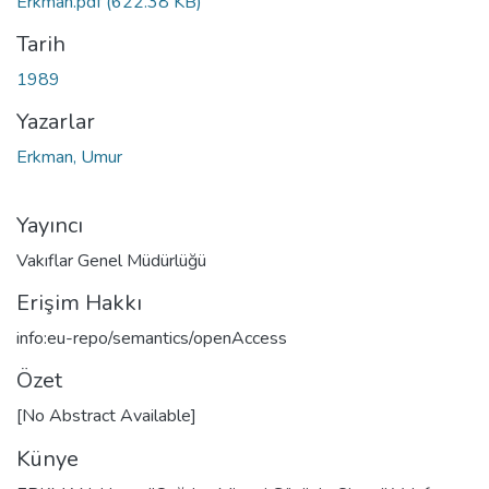
Erkman.pdf
(622.38 KB)
Tarih
1989
Yazarlar
Erkman, Umur
Yayıncı
Vakıflar Genel Müdürlüğü
Erişim Hakkı
info:eu-repo/semantics/openAccess
Özet
[No Abstract Available]
Künye