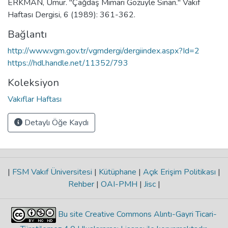
ERKMAN, Umur. "Çağdaş Mimari Gözüyle Sinan." Vakıf
Haftası Dergisi, 6 (1989): 361-362.
Bağlantı
http://www.vgm.gov.tr/vgmdergi/dergiindex.aspx?Id=2
https://hdl.handle.net/11352/793
Koleksiyon
Vakıflar Haftası
Detaylı Öğe Kaydı
|
FSM Vakıf Üniversitesi
|
Kütüphane
|
Açık Erişim Politikası
|
Rehber
|
OAI-PMH
|
Jisc
|
Bu site Creative Commons Alıntı-Gayri Ticari-