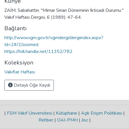
Künye
ZAİM, Sabahattin. "Mimar Sinan Döneminin İktisadi Durumu."
Vakıf Haftası Dergisi, 6 (1989): 47-64.
Bağlantı
http://www.vgm.gov.tr/vgmdergi/dergiindex.aspx?
Id=2#/2/zoomed
https://hdl.handle.net/11352/782
Koleksiyon
Vakıflar Haftası
Detaylı Öğe Kaydı
|
FSM Vakıf Üniversitesi
|
Kütüphane
|
Açık Erişim Politikası
|
Rehber
|
OAI-PMH
|
Jisc
|