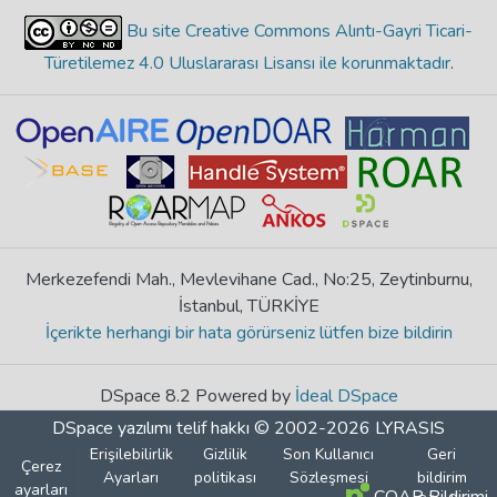
Bu site Creative Commons Alıntı-Gayri Ticari-
Türetilemez 4.0 Uluslararası Lisansı ile korunmaktadır
.
Merkezefendi Mah., Mevlevihane Cad., No:25, Zeytinburnu,
İstanbul, TÜRKİYE
İçerikte herhangi bir hata görürseniz lütfen bize bildirin
DSpace 8.2 Powered by
İdeal DSpace
DSpace yazılımı
telif hakkı © 2002-2026
LYRASIS
Erişilebilirlik
Gizlilik
Son Kullanıcı
Geri
Çerez
Ayarları
politikası
Sözleşmesi
bildirim
ayarları
COAR Bildirimi