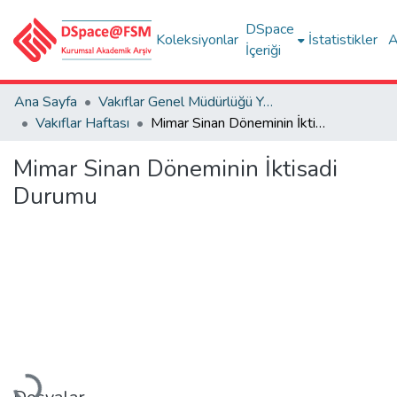
DSpace
Koleksiyonlar
İstatistikler
A
İçeriği
Ana Sayfa
Vakıflar Genel Müdürlüğü Yayınları
Vakıflar Haftası
Mimar Sinan Döneminin İktisadi Durumu
Mimar Sinan Döneminin İktisadi
Durumu
Yükleniyor...