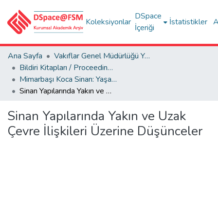
DSpace
Koleksiyonlar
İstatistikler
A
İçeriği
Ana Sayfa
Vakıflar Genel Müdürlüğü Yayınları
Bildiri Kitapları / Proceedings Books
Mimarbaşı Koca Sinan: Yaşadığı Çağ ve Eserleri 1-2
Sinan Yapılarında Yakın ve Uzak Çevre İlişkileri Üzerine Düşünceler
Sinan Yapılarında Yakın ve Uzak
Çevre İlişkileri Üzerine Düşünceler