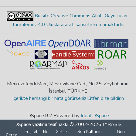
Bu site Creative Commons Alıntı-Gayri Ticari-
Türetilemez 4.0 Uluslararası Lisansı ile korunmaktadır
.
Merkezefendi Mah., Mevlevihane Cad., No:25, Zeytinburnu,
İstanbul, TÜRKİYE
İçerikte herhangi bir hata görürseniz lütfen bize bildirin
DSpace 8.2 Powered by
İdeal DSpace
DSpace yazılımı
telif hakkı © 2002-2026
LYRASIS
Erişilebilirlik
Gizlilik
Son Kullanıcı
Geri
Çerez