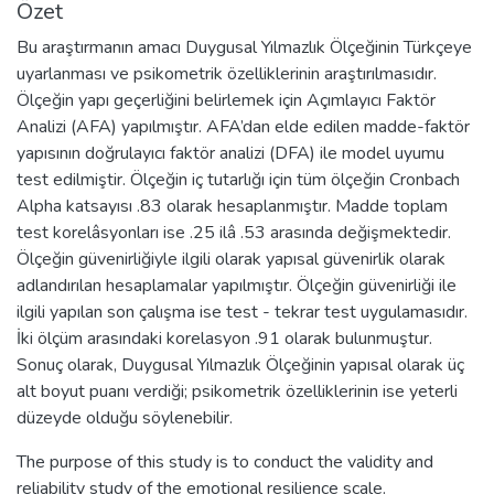
Özet
Bu araştırmanın amacı Duygusal Yılmazlık Ölçeğinin Türkçeye
uyarlanması ve psikometrik özelliklerinin araştırılmasıdır.
Ölçeğin yapı geçerliğini belirlemek için Açımlayıcı Faktör
Analizi (AFA) yapılmıştır. AFA’dan elde edilen madde-faktör
yapısının doğrulayıcı faktör analizi (DFA) ile model uyumu
test edilmiştir. Ölçeğin iç tutarlığı için tüm ölçeğin Cronbach
Alpha katsayısı .83 olarak hesaplanmıştır. Madde toplam
test korelâsyonları ise .25 ilâ .53 arasında değişmektedir.
Ölçeğin güvenirliğiyle ilgili olarak yapısal güvenirlik olarak
adlandırılan hesaplamalar yapılmıştır. Ölçeğin güvenirliği ile
ilgili yapılan son çalışma ise test - tekrar test uygulamasıdır.
İki ölçüm arasındaki korelasyon .91 olarak bulunmuştur.
Sonuç olarak, Duygusal Yılmazlık Ölçeğinin yapısal olarak üç
alt boyut puanı verdiği; psikometrik özelliklerinin ise yeterli
düzeyde olduğu söylenebilir.
The purpose of this study is to conduct the validity and
reliability study of the emotional resilience scale.