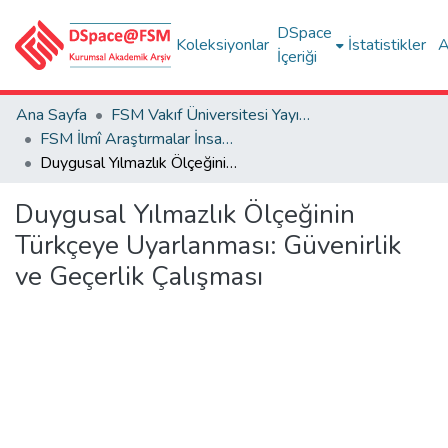
DSpace
Koleksiyonlar
İstatistikler
A
İçeriği
Ana Sayfa
FSM Vakıf Üniversitesi Yayınları / Publications of FSM Vakif University
FSM İlmî Araştırmalar İnsan ve Toplum Bilimleri Dergisi
Duygusal Yılmazlık Ölçeğinin Türkçeye Uyarlanması: Güvenirlik ve Geçerlik Çalışması
Duygusal Yılmazlık Ölçeğinin
Türkçeye Uyarlanması: Güvenirlik
ve Geçerlik Çalışması