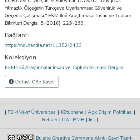
KURTOĞLU, Gülşah, & Süleyman DOĞAN. "Duygusal
Yılmazlık Ölçeğinin Türkçeye Uyarlanması: Güvenirlik ve
Geçerlik Çalışması." FSM İlmî Araştırmalar İnsan ve Toplum
Bilimleri Dergisi, 8 (2016): 223-239.
Bağlantı
https://hdl.handle.net/11352/2433
Koleksiyon
FSM İlmî Araştırmalar İnsan ve Toplum Bilimleri Dergisi
Detaylı Öğe Kaydı
|
FSM Vakıf Üniversitesi
|
Kütüphane
|
Açık Erişim Politikası
|
Rehber
|
OAI-PMH
|
Jisc
|
Bu site Creative Commons Alıntı-Gayri Ticari-