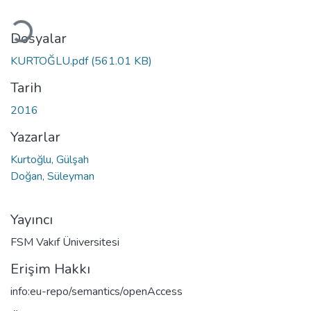
kleniyor...
Dosyalar
KURTOĞLU.pdf
(561.01 KB)
Tarih
2016
Yazarlar
Kurtoğlu, Gülşah
Doğan, Süleyman
Yayıncı
FSM Vakıf Üniversitesi
Erişim Hakkı
info:eu-repo/semantics/openAccess